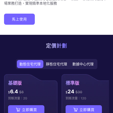
場業務打造，實現精準本地化服務
馬上使用
定價計劃
動態住宅代理
靜態住宅代理
數據中心代理
基礎版
標準版
6.4
24
$
8
$
30
$
$
到賬流量：
2
G
到賬流量：
12
G
立即購買
立即購買