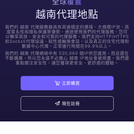
全球覆蓋
越南代理地點
我們的
越南
代理服務器具有高速穩定的連接、大規模IP池、高
度匿名性和隱私保護等優勢，通過使用我們的代理服務，您可
以暢享高效、安全和可靠的代理服務。我們支持HTTP/HTTPS
和Socks5代理協議、粘性或輪換會話，以及真正的住宅代理和
數據中心代理，正常運行時間在99.9%以上。
我們的
越南
代理網絡中有
520,960
個IP供您選用，而且還在
不斷擴展，所以您永遠不必擔心
越南
IP地址會被用盡。我們還
重點關注安全性，讓您獲得更安全、更舒適的體驗。
立即購買
現在註冊