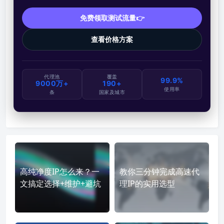
免费领取测试流量👉
查看价格方案
代理池
覆盖
99.9%
9000万+
190+
使用率
条
国家及城市
高纯净度IP怎么来？一
教你三分钟完成高速代
文搞定选择+维护+避坑
理IP的实用选型