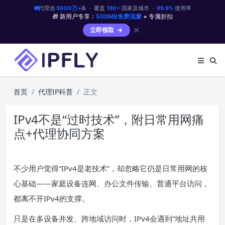
代理池
9000万+
条 · 覆盖
190+
国家及城市 ·
99.9%
使用率
🎁 新用户专享：
500MB免费流量
+ 专属折扣
✕
立即领取
首页
代理IP科普
正文
IPv4不是“过时技术”，附日常用网痛
点+代理协同方案
不少用户觉得“IPv4是老技术”，却忽略它仍是日常用网的核
心基础——家庭设备连网、办公文件传输、普通平台访问，
都离不开IPv4的支撑。
只是在多设备并发、跨地域访问时，IPv4会遇到“地址共用