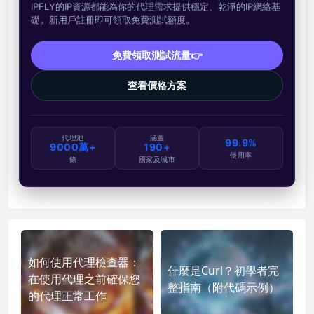
IPFLY的IP資源都能為你的代理需求提供穩定、乾淨的IP網絡基
礎。新用戶註冊即可領取免費測試額度。
免費領取測試流量👉
查看價格方案
代理池
涵蓋
99.9%
9000萬+
190+
使用率
條
國家及城市
如何使用代理檢查器：
什麼是Curl？初學者完
在使用代理之前確保您
整指南（附代碼示例）
的代理正常工作