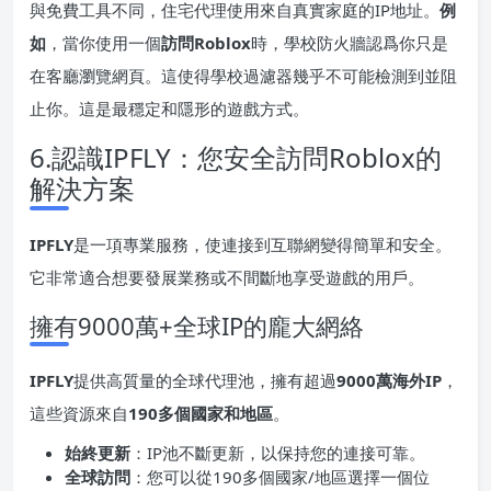
與免費工具不同，住宅代理使用來自真實家庭的IP地址。
例
如
，當你使用一個
訪問Roblox
時，學校防火牆認爲你只是
在客廳瀏覽網頁。這使得學校過濾器幾乎不可能檢測到並阻
止你。這是最穩定和隱形的遊戲方式。
6.認識IPFLY：您安全訪問Roblox的
解決方案
IPFLY
是一項專業服務，使連接到互聯網變得簡單和安全。
它非常適合想要發展業務或不間斷地享受遊戲的用戶。
擁有9000萬+全球IP的龐大網絡
IPFLY
提供高質量的全球代理池，擁有超過
9000萬海外
IP
，
這些資源來自
190多個國家和地區
。
始終更新
：IP池不斷更新，以保持您的連接可靠。
全球訪問
：您可以從190多個國家/地區選擇一個位