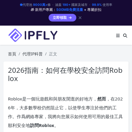
代理池
9000萬+
條 · 涵蓋
190+
國家及城市 ·
99.9%
使用率
🎁 新用戶專屬：
500MB免費流量
+ 專屬折扣
✕
立即領取
首頁
代理IP科普
正文
2026指南：如何在學校安全訪問Rob
lox
Roblox是一個玩遊戲和與朋友閒逛的好地方，
然而
，在202
6年，大多數學校仍然阻止它，以使學生專注於他們的工
作。作爲網絡專家，我將向您展示如何使用可用的最佳工具
順利安全地
訪問Roblox
。