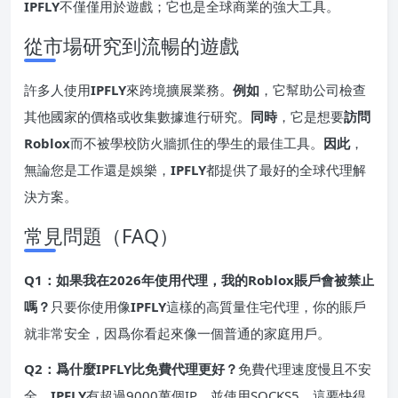
IPFLY
不僅僅用於遊戲；它也是全球商業的強大工具。
從市場研究到流暢的遊戲
許多人使用
IPFLY
來跨境擴展業務。
例如
，它幫助公司檢查
其他國家的價格或收集數據進行研究。
同時
，它是想要
訪問
Roblox
而不被學校防火牆抓住的學生的最佳工具。
因此
，
無論您是工作還是娛樂，
IPFLY
都提供了最好的全球代理解
決方案。
常見問題（FAQ）
Q1：如果我在2026年使用代理，我的Roblox賬戶會被禁止
嗎？
只要你使用像
IPFLY
這樣的高質量住宅代理，你的賬戶
就非常安全，因爲你看起來像一個普通的家庭用戶。
Q2：爲什麼IPFLY比免費代理更好？
免費代理速度慢且不安
全。
IPFLY
有超過9000萬個IP，並使用SOCKS5，這要快得