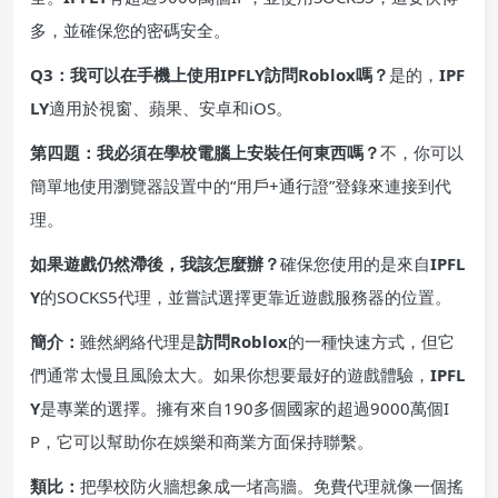
多，並確保您的密碼安全。
Q3：我可以在手機上使用IPFLY訪問Roblox嗎？
是的，
IPF
LY
適用於視窗、蘋果、安卓和iOS。
第四題：我必須在學校電腦上安裝任何東西嗎？
不，你可以
簡單地使用瀏覽器設置中的“用戶+通行證”登錄來連接到代
理。
如果遊戲仍然滯後，我該怎麼辦？
確保您使用的是來自
IPFL
Y
的SOCKS5代理，並嘗試選擇更靠近遊戲服務器的位置。
簡介：
雖然網絡代理是
訪問Roblox
的一種快速方式，但它
們通常太慢且風險太大。如果你想要最好的遊戲體驗，
IPFL
Y
是專業的選擇。擁有來自190多個國家的超過9000萬個I
P，它可以幫助你在娛樂和商業方面保持聯繫。
類比：
把學校防火牆想象成一堵高牆。免費代理就像一個搖