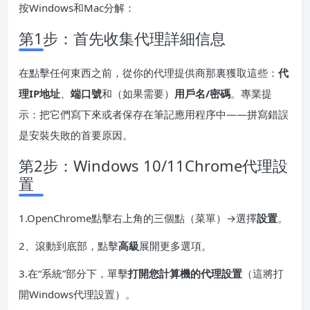
按Windows和Mac分解：
第1步：首先收集代理詳細信息
在點擊任何東西之前，從你的代理提供商那裏獲取這些：
代
理IP地址
、
端口號
和（如果需要）
用戶名/密碼
。專業提
示：把它們寫下來或者保存在筆記應用程序中——拼寫錯誤
是安裝失敗的首要原因。
第2步：Windows 10/11Chrome代理設
置
1.OpenChrome點擊右上角的三個點（菜單）→選擇
設置
。
2、滾動到底部，點擊
高級
展開更多選項。
3.在“系統”部分下，單擊
打開您計算機的代理設置
（這將打
開Windows代理設置）。