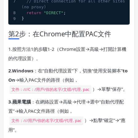
// Direct connection for all other sites 
(no proxy)
return
"DIRECT"
;
}
第2步：在Chrome中配置PAC文件
1.按照方法1的步驟1-2（Chrome設置→高級→打開計算機
的代理設置）。
2.Windows
：在“自動代理設置”下，切換“使用安裝腳本”
to
On
→輸入PAC文件的路徑（例如，
）→單擊“保存”。
文件：///C：/用戶/你的名字/文檔/代理. pac
3.蘋果電腦
：在網絡設置→高級→代理→選中“自動代理配
置”→輸入PAC文件路徑（例如，
）→點擊“確定”→“應
文件：///用戶/你的名字/文檔/代理. pac
用”。