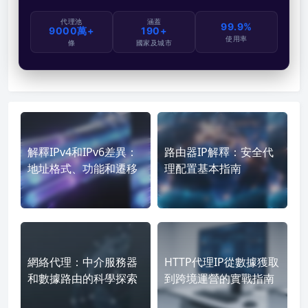
代理池
涵蓋
99.9%
9000萬+
190+
使用率
條
國家及城市
解釋IPv4和IPv6差異：
路由器IP解釋：安全代
地址格式、功能和遷移
理配置基本指南
網絡代理：中介服務器
HTTP代理IP從數據獲取
和數據路由的科學探索
到跨境運營的實戰指南