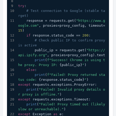
try
:
# Test connection to Google (stable ta
rget)
    response = requests.get(
"https://www.g
oogle.com"
, proxies=proxy_config, timeout=
15
)
if
 response.status_code == 
200
:
# Check public IP to confirm proxy 
is active
        public_ip = requests.get(
"https://
api.ipify.org"
, proxies=proxy_config).text
print
(
f"Success! Chrome is using t
he proxy. Proxy IP: 
{public_ip}
"
)
else
:
print
(
f"Failed! Proxy returned sta
tus code: 
{response.status_code}
"
)
except
 requests.exceptions.ProxyError:
print
(
"Failed! Invalid proxy details o
r proxy is offline."
)
except
 requests.exceptions.Timeout:
print
(
"Failed! Proxy timed out (likely 
slow or unreachable)."
)
except
 Exception 
as
 e: