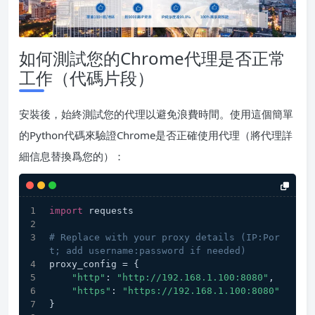
如何測試您的Chrome代理是否正常
工作（代碼片段）
安裝後，始終測試您的代理以避免浪費時間。使用這個簡單
的Python代碼來驗證Chrome是否正確使用代理（將代理詳
細信息替換爲您的）：
import
 requests
# Replace with your proxy details (IP:Por
t; add username:password if needed)
proxy_config = {
"http"
: 
"http://192.168.1.100:8080"
,
"https"
: 
"https://192.168.1.100:8080"
}