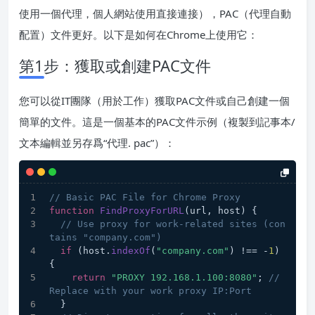
使用一個代理，個人網站使用直接連接），PAC（代理自動
配置）文件更好。以下是如何在Chrome上使用它：
第1步：獲取或創建PAC文件
您可以從IT團隊（用於工作）獲取PAC文件或自己創建一個
簡單的文件。這是一個基本的PAC文件示例（複製到記事本/
文本編輯並另存爲“代理. pac”）：
// Basic PAC File for Chrome Proxy
function
FindProxyForURL
(
url, host
) {
// Use proxy for work-related sites (con
tains "company.com")
if
 (host.
indexOf
(
"company.com"
) !== -
1
) 
{
return
"PROXY 192.168.1.100:8080"
; 
// 
Replace with your work proxy IP:Port
  }