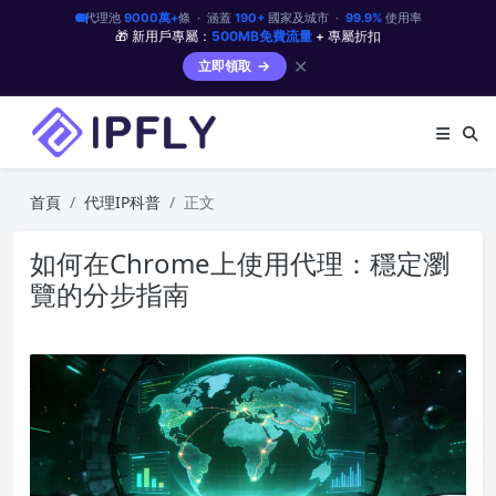
代理池
9000萬+
條 · 涵蓋
190+
國家及城市 ·
99.9%
使用率
🎁 新用戶專屬：
500MB免費流量
+ 專屬折扣
✕
立即領取
首頁
代理IP科普
正文
如何在Chrome上使用代理：穩定瀏
覽的分步指南