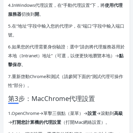
4.InWindows代理設置，在“手動代理設置”下，將
使用代理
服務器
切換到
開
。
5.在“地址”字段中輸入您的代理IP，在“端口”字段中輸入端口
號。
6.如果您的代理需要身份驗證：選中“請勿將代理服務器用於
本地（Intranet）地址”（可選，以便更快地瀏覽本地）→
點
擊保存
。
7.重新啓動Chrome和測試（請參閱下面的“測試代理可操作
性”部分）。
第3步：MacChrome代理設置
1.OpenChrome→單擊三個點（菜單）→
設置
→滾動到
高級
→
打開您計算機的代理設置
（打開Mac網絡設置）。