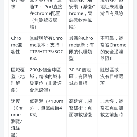
求
過IP： Port直接
安裝（減慢C
地址未經過
在Chrome配置
hrome，冒
濾且有風險
（無瀏覽器膨
惡意軟件風
脹）
險）
Chro
無縫與所有Chro
最新的Chro
不可靠，經
me兼
me版本；支持H
me更新；有
常被Chrome
容性
TTP/HTTPS/SOC
限的代理類
的安全過濾
KS5
型
器阻止
區域覆
200多個全球區
30-50個地
隨機區域，
蓋（地
域，精確的城市
區，有限的
沒有目標選
理解
級定位（非常適
城市目標
項
鎖）
合流媒體）
速度
低延遲（<100m
高延遲，頻
非常慢，經
（Chr
s），無需緩衝4
繁緩衝；頁
常在頁面加
ome
K流
面加載緩慢
載之前超時
瀏覽/
流媒
體）