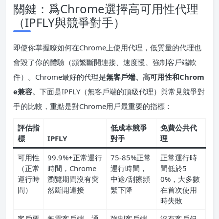
關鍵：爲Chrome選擇高可用性代理
（IPFLY與競爭對手）
即使你掌握瞭如何在Chrome上使用代理，低質量的代理也
會毀了你的體驗（頻繁斷開連接、速度慢、強制客戶端軟
件）。Chrome最好的代理是
無客戶端、高可用性和Chrom
e兼容
。下面是IPFLY（無客戶端的頂級代理）與常見競爭對
手的比較，重點是對Chrome用戶最重要的指標：
評估指
低成本競爭
免費公共代
標
IPFLY
對手
理
可用性
99.9%+正常運行
75-85%正常
正常運行時
（正常
時間，Chrome
運行時間，
間低於5
運行時
瀏覽期間沒有突
中途/刮擦頻
0%，大多數
間）
然斷開連接
繁下降
在首次使用
時失敗
客戶要
無需客戶端，通
強制客戶端
沒有客戶但