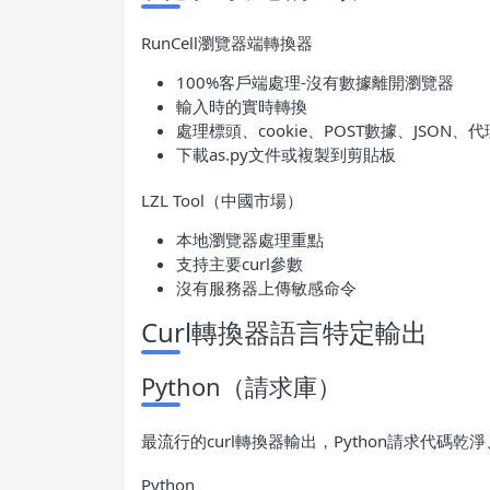
RunCell瀏覽器端轉換器
100%客戶端處理-沒有數據離開瀏覽器
輸入時的實時轉換
處理標頭、cookie、POST數據、JSON、代
下載as.py文件或複製到剪貼板
LZL Tool（中國市場）
本地瀏覽器處理重點
支持主要curl參數
沒有服務器上傳敏感命令
Curl轉換器語言特定輸出
Python（請求庫）
最流行的curl轉換器輸出，Python請求代碼
Python