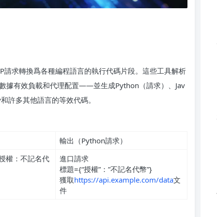
HTTP請求轉換爲各種編程語言的執行代碼片段。這些工具解析
數據有效負載和代理配置——並生成Python（請求）、Jav
、Ruby和許多其他語言的等效代碼。
輸出（Python請求）
H”授權：不記名代
進口請求
標題={“授權”：”不記名代幣”}
獲取
https://api.example.com/data
文
件