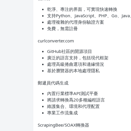
乾淨、專注的界面，可實現快速轉換
支持Python、JavaScript、PHP、Go、Jav
處理複雜的代理身份驗證方案
免費，無需註冊
curlconverter.com
GitHub社區的開源項目
廣泛的語言支持，包括現代框架
處理高級捲曲選項和邊緣情況
基於瀏覽器的本地處理隱私
郵遞員代碼生成
內置行業標準API測試平臺
將請求轉換爲20多種編程語言
維護集合、環境和代理配置
專業工作流集成
ScrapingBee/SOAX轉換器