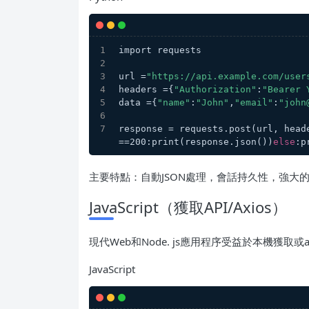
import requests
url =
"https://api.example.com/user
headers ={
"Authorization"
:
"Bearer 
data ={
"name"
:
"John"
,
"email"
:
"john
response = requests.post(url, head
==200:print(response.json())
else
:p
主要特點：自動JSON處理，會話持久性，強大
JavaScript（獲取API/Axios）
現代Web和Node. js應用程序受益於本機獲取或a
JavaScript