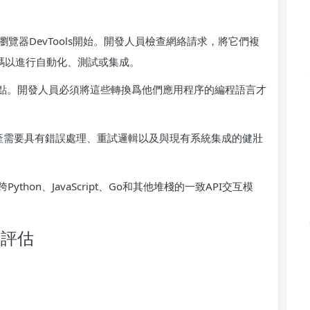
覽器DevTools開始。開發人員檢查網絡請求，將它們複
代碼以進行自動化、測試或集成。
記錄端點。開發人員必須將這些轉換爲他們應用程序的編程語言才
生產需要具有錯誤處理、重試邏輯以及與現有系統集成的健壯
on、JavaScript、Go和其他堆棧的一致API交互模
年評估