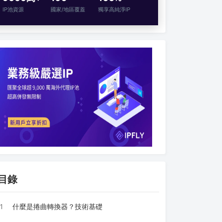
IP池資源
國家/地區覆蓋
獨享高純淨IP
目錄
1
什麼是捲曲轉換器？技術基礎