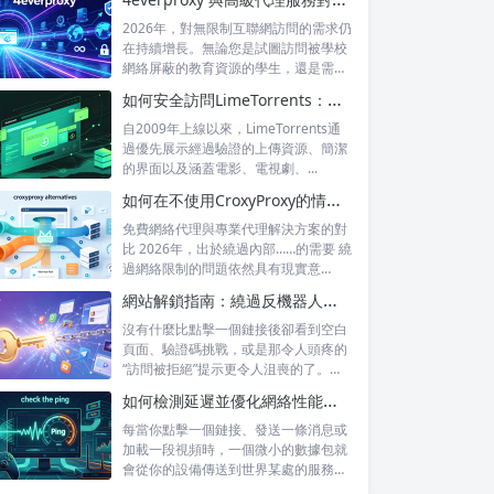
2026年，對無限制互聯網訪問的需求仍
在持續增長。無論您是試圖訪問被學校
網絡屏蔽的教育資源的學生，還是需要
訪問...
如何安全訪問LimeTorrents：使用家庭代理繞過封鎖
自2009年上線以來，LimeTorrents通
過優先展示經過驗證的上傳資源、簡潔
的界面以及涵蓋電影、電視劇、...
如何在不使用CroxyProxy的情況下解鎖網站：熱門替代方案對比
免費網絡代理與專業代理解決方案的對
比 2026年，出於繞過內部……的需要 繞
過網絡限制的問題依然具有現實意
義。...
網站解鎖指南：繞過反機器人系統並訪問被屏蔽的內容
沒有什麼比點擊一個鏈接後卻看到空白
頁面、驗證碼挑戰，或是那令人頭疼的
“訪問被拒絕”提示更令人沮喪的了。無
論你是...
如何檢測延遲並優化網絡性能，以提升遊戲和直播體驗
每當你點擊一個鏈接、發送一條消息或
加載一段視頻時，一個微小的數據包就
會從你的設備傳送到世界某處的服務器
——然後...