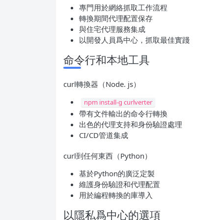
專門用於網絡抓取工作流程
轉換期間代理配置保存
與住宅代理服務集成
以開發人員爲中心，抓取最佳實踐
命令行和本地工具
curl轉換器（Node. js）
npm install-g curlverter
帶有文件輸出的命令行轉換
出色的代理支持和身份驗證處理
CI/CD管道集成
curl到任何東西（Python）
基於Python的廣泛定製
維護身份驗證和代理配置
用於編程轉換的庫導入
以隱私爲中心的選項