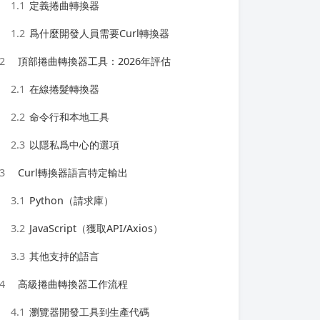
1.1
定義捲曲轉換器
1.2
爲什麼開發人員需要Curl轉換器
2
頂部捲曲轉換器工具：2026年評估
2.1
在線捲髮轉換器
2.2
命令行和本地工具
2.3
以隱私爲中心的選項
3
Curl轉換器語言特定輸出
3.1
Python（請求庫）
3.2
JavaScript（獲取API/Axios）
3.3
其他支持的語言
4
高級捲曲轉換器工作流程
4.1
瀏覽器開發工具到生產代碼