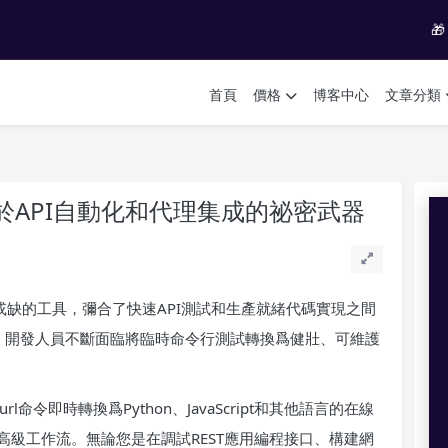

首頁
價格
博客中心
文章分類
人員用於API自動化和代理集成的祕密武器
可或缺的工具，彌合了快速API測試和生產就緒代碼實現之間
織，開發人員不斷面臨將臨時命令行測試轉換爲健壯、可維護
命令即時轉換爲Python、JavaScript和其他語言的在線
級工作流。無論您是在調試REST應用編程接口、構建網