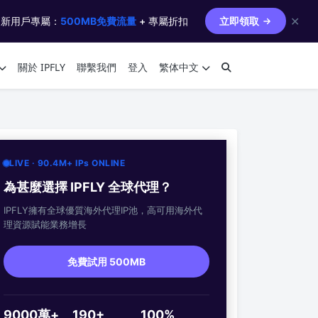
✕
 新用戶專屬：
500MB免費流量
+ 專屬折扣
立即領取
關於 IPFLY
聯繫我們
登入
繁体中文
LIVE · 90.4M+ IPs ONLINE
為甚麼選擇 IPFLY 全球代理？
IPFLY擁有全球優質海外代理IP池，高可用海外代
理資源賦能業務增長
免費試用 500MB
9000萬+
190+
100%