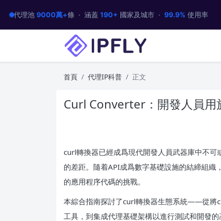
代理池
9000萬+
條 · 涵蓋
190+
國家及城市 ·
99.9%
使用率
首頁
代理IP科普
正文
Curl Converter：開發
curl轉換器已經成爲現代開發人員武器庫中不
的差距。隨着API成爲數字基礎設施的結締組
的應用程序代碼的挑戰。
本綜合指南探討了curl轉換器生態系統——從將curl
工具，到集成代理基礎架構以進行測試和開發的高