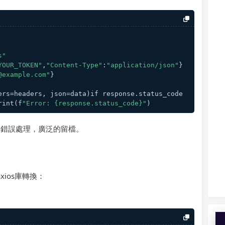
s"
YOUR_TOKEN"
,
"Content-Type"
:
"application/json"
}
@example.com"
}
ers=headers, json=data)if response.status_code 
rint(f
"Error: {response.status_code}"
)
的錯誤處理，廣泛的留檔。
xios庫轉換：