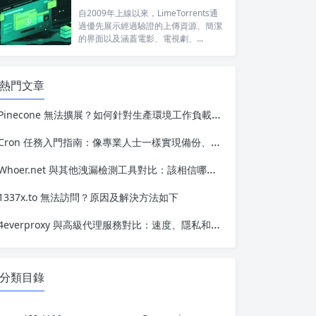
自2009年上線以來，LimeTorrents通
過優先展示經過驗證的上傳資源、簡潔
的界面以及涵蓋電影、電視劇、...
熱門文章
Pinecone 無法擴展？如何針對生產環境工作負載優化 Vector 搜索
Cron 任務入門指南：像專業人士一樣實現備份、更新和維護的自動化
Whoer.net 與其他洩漏檢測工具對比：該相信哪一個？
1337x.to 無法訪問？原因及解決方法如下
4everproxy 與高級代理服務對比：速度、隱私和可靠性的比較
分類目錄