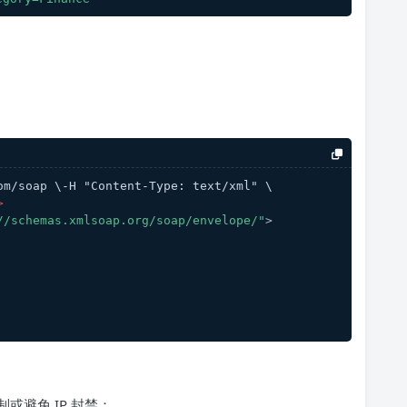
om/soap \-H "Content-Type: text/xml" \
>
//schemas.xmlsoap.org/soap/envelope/"
>
或避免 IP 封禁：