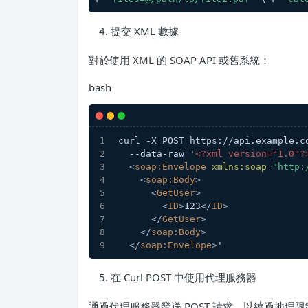
提交 XML 數據
對於使用 XML 的 SOAP API 或舊系統：
bash
curl -X POST https://api.example.c
  --data-raw '
<?xml version="1.0"?
<
soap:Envelope
xmlns:soap
=
"http:
<
soap:Body
>
<
GetUser
>
<
ID
>
123
</
ID
>
</
GetUser
>
</
soap:Body
>
</
soap:Envelope
>
'
在 Curl POST 中使用代理服務器
通過代理服務器發送 POST 請求，以繞過地理限制