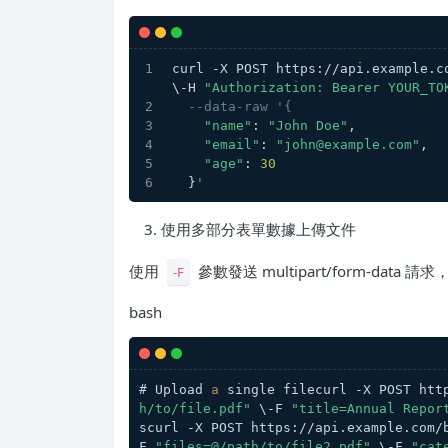
curl -X POST https://api.example.c
\-H 
"Authorization: Bearer YOUR_TO
--data-raw '{
"name"
: 
"John Doe"
,
"email"
: 
"john@example.com"
,
"age"
: 
30
  }
'
使用多部分表單數據上傳文件
使用
參數發送 multipart/form-dat
-F
bash
# Upload 
a
 single filecurl -X POST htt
h/to/file.pdf"
 \-F 
"title=Annual Repor
scurl -X POST https://api.example.com/
F 
"files=@/path/to/file2.pdf"
 \-F 
"cat