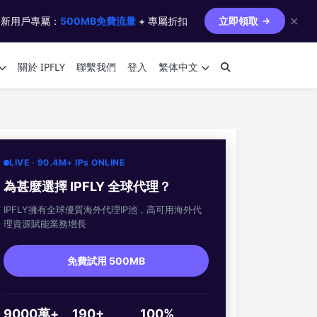
✕
 新用戶專屬：
500MB免費流量
+ 專屬折扣
立即領取
關於 IPFLY
聯繫我們
登入
繁体中文
LIVE · 90.4M+ IPs ONLINE
為甚麼選擇 IPFLY 全球代理？
IPFLY擁有全球優質海外代理IP池，高可用海外代
理資源賦能業務增長
免費試用 500MB
9000萬+
190+
100%