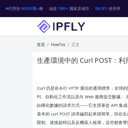
代理池
9000萬+
條 · 涵蓋
190+
國家及城市 ·
99.9%
使用率
首頁
HowTos
正文
生產環境中的 Curl POST
Curl 仍是命令行 HTTP 通信的通用標準，全
PI、自動化工作流以及向 Web 服務提交數據。 在
結構化數據的請求方式——它支撐著從 API 
基本的 curl POST 請求編寫起來很簡單，
限制、連接超時以及反機器人檢測，這些都會導