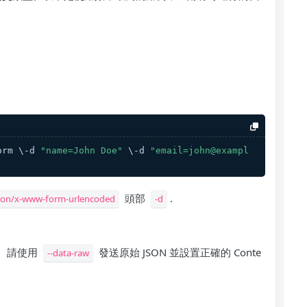
orm \-d 
"name=John Doe"
 \-d 
"email=john@exampl
頭部
.
tion/x-www-form-urlencoded
-d
式。請使用
發送原始 JSON 並設置正確的 Conte
--data-raw