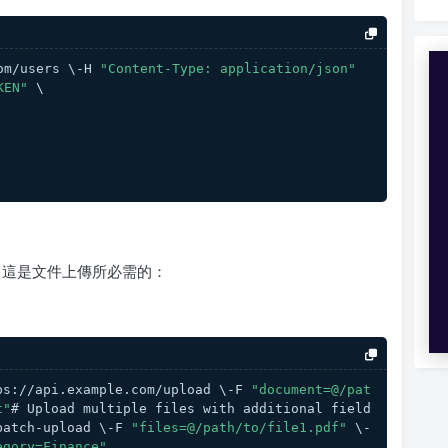
om/users \-H 
"Content-Type: application/json"
KEN"
 \
a 請求，這是文件上傳所必需的：
ps://api.example.com/upload \-F 
"document=@/pat
t"
# Upload multiple files with additional field
batch-upload \-F 
"files=@/path/to/file1.pdf"
 \-
egory=Finance"