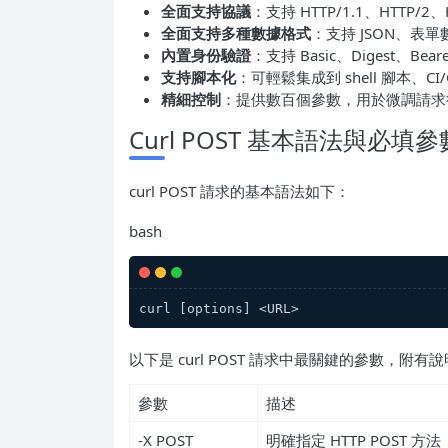
全面支持協議
：支持 HTTP/1.1、HTTP/2、
全面支持多種數據格式
：支持 JSON、表
內置身份驗證
：支持 Basic、Digest、Bea
支持腳本化
：可輕鬆集成到 shell 腳本、C
精細控制
：提供數百個參數，用於微調請求
Curl POST 基本語法與必填參
curl POST 請求的基本語法如下：
bash
curl 
[options]
 <URL>
以下是 curl POST 請求中最關鍵的參數，附
參數
描述
-X POST
明確指定 HTTP POST 方法