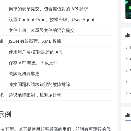
簡單的表單提交、包含鍵值對的 API 請求
設置 Content-Type、授權令牌、User-Agent
文件上傳、表單與文件的混合提交
據
JSON 有效載荷、XML 數據
使用用戶名/密碼認證的 API
保存 API 響應、下載文件
調試服務器響應
連接問題和請求錯誤的故障排除
求
繞過地理限制，規避IP封禁
際示例
各種數據提交類型。以下是使用頻率最高的用例，並附有可運行的代