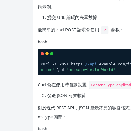
碼示例。
提交 URL 編碼的表單數據
最簡單的 curl POST 請求會使用
參數：
-d
bash
curl -X POST https:
//api
.example.com/f
e.com"
 \-d 
"message=Hello World"
Curl 會在使用時自動設置
Content-Type: applica
發送 JSON 有效載荷
對於現代 REST API，JSON 是最常見的數據格
nt-Type 頭部：
bash