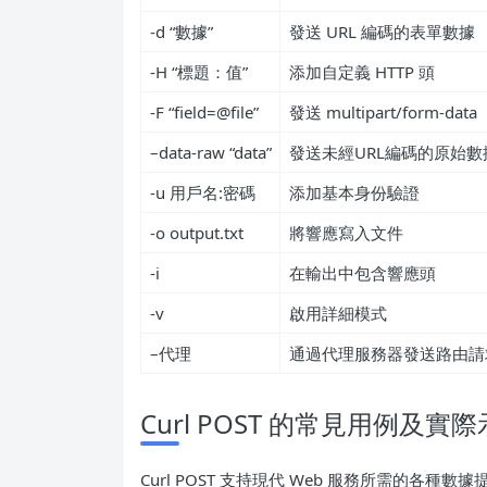
-d “數據”
發送 URL 編碼的表單數據
-H “標題：值”
添加自定義 HTTP 頭
-F “field=@file”
發送 multipart/form-data
–data-raw “data”
發送未經URL編碼的原始數
-u 用戶名:密碼
添加基本身份驗證
-o output.txt
將響應寫入文件
-i
在輸出中包含響應頭
-v
啟用詳細模式
–代理
通過代理服務器發送路由請
Curl POST 的常見用例及實
Curl POST 支持現代 Web 服務所需的