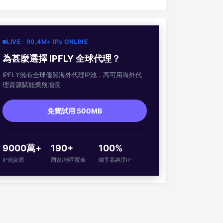
LIVE · 90.4M+ IPs ONLINE
為甚麼選擇 IPFLY 全球代理？
IPFLY擁有全球優質海外代理IP池，高可用海外代
理資源賦能業務增長
免費試用 500MB
9000萬+
190+
100%
IP池資源
國家/地區覆蓋
獨享高純淨IP