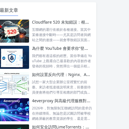
最新文章
Cloudflare 520 未知錯誤：根本原因及永久預防技巧
互聯網的運行依賴於各種連接。當其中
某條連接中斷時——尤其是訪問者與網
站之間的連接——就會導致錯誤頁面的
出現，這...
為什麼 YouTube 會要求你“登錄以確認你不是機器人”？
我們都有過這樣的經歷。當你準備在 Yo
uTube 上觀看自己最喜歡的內容創作者
發佈的視頻時，突然彈出一個提示框...
如何設置反向代理：Nginx、Apache 和 HAProxy 詳解
試想一家大型企業辦公室裡繁忙的前
臺。來訪者抵達後說明來意，前臺接待
員便會將他們引導至相應的部門或負責
人處。來訪...
4everproxy 與高級代理服務對比：速度、隱私和可靠性的比較
2026年，對無限制互聯網訪問的需求仍
在持續增長。無論您是試圖訪問被學校
網絡屏蔽的教育資源的學生，還是需要
訪問...
如何安全訪問LimeTorrents：使用家庭代理繞過封鎖