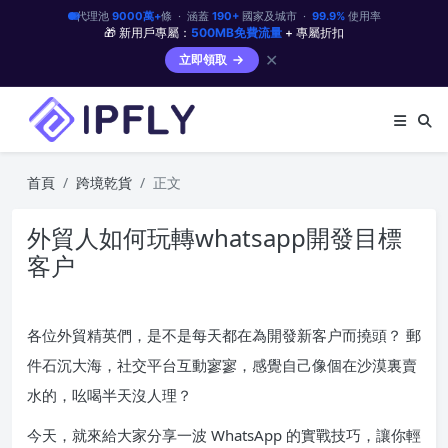
代理池
9000萬+
條 · 涵蓋
190+
國家及城市 ·
99.9%
使用率
🎁 新用戶專屬：
500MB免費流量
+ 專屬折扣
✕
立即領取
首頁
跨境乾貨
正文
外貿人如何玩轉whatsapp開發目標
客户
各位外貿精英們，是不是每天都在為開發新客户而撓頭？ 郵
件石沉大海，社交平台互動寥寥，感覺自己像個在沙漠裏賣
水的，吆喝半天沒人理？
今天，就來給大家分享一波 WhatsApp 的實戰技巧，讓你輕