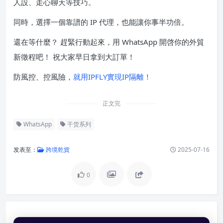
人設、走心聊天等技巧。
同時，選擇一個靠譜的 IP 代理，也能讓你事半功倍。
還在等什麼？ 趕緊行動起來，用 WhatsApp 開啓你的外貿
新徵程吧！ 祝大家早日拿到大訂單！
防風控、控風險，
就用IPFLY
實現
IP隔離！
正文完
WhatsApp
干货系列
发表至：
跨境乾貨
2025-07-16
0