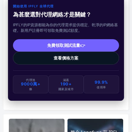
開始使用 IPFLY 全球代理
為甚麼選對代理網絡才是關鍵？
IPFLY的IP資源都能為你的代理需求提供穩定、乾淨的IP網絡基
礎。新用戶註冊即可領取免費測試額度。
免費領取測試流量👉
查看價格方案
代理池
涵蓋
99.9%
9000萬+
190+
使用率
條
國家及城市