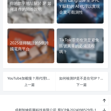
整合 Langfuse 至 IPFL
你的數字地址關於 IP 如
Y 驅動的 AI 代理以實現
何運作的問答說明
企業可觀測性
TikTok環境檢測是避免
2025值得關注的5個跨
賬號異常的必備流程
國電商平台
嗎？
YouTube加載慢？用代理IP可以加速嗎？
如何檢測IP是不是住宅IP？IP純淨度關乎你的業務存活率！
上一篇
下一篇
成都智繪藍圖科技有限公司
蜀ICP备2024098529号-1