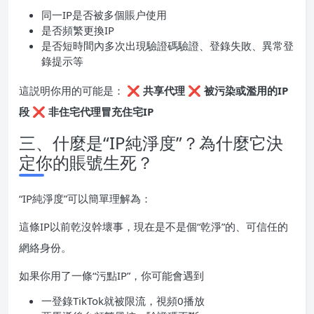
同一IP是否被多個賬户使用
是否頻繁更換IP
是否短時間內多次出現驗證碼驗證、登錄失敗、異常登
錄提示等
這説明你用的可能是： ❌
共享代理
❌
被污染或濫用的IP
段
❌
非住宅代理冒充住宅IP
三、什麼是“IP純淨度”？為什麼它決
定你的賬號生死？
“IP純淨度”可以簡單理解為：
這條IP以前乾沒幹壞事，現在是不是個“乾淨”的、可信任的
網絡身份。
如果你用了一條“污點IP”，你可能會遇到
一登錄TikTok就被限流，視頻0播放