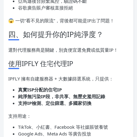
亞馬遜後台頻繁風控，驗證碼不斷
谷歌廣告賬户審核直接拒絕
😱 一切“看不見的限流”，背後都可能是IP出了問題！
四、如何提升你的IP純淨度？
選對代理服務商是關鍵，別貪便宜選免費或低質量IP！
使用IPFLY 住宅代理IP
IPFLY 擁有自建服務器 + 大數據篩選系統，只提供：
真實ISP分配的住宅IP
純淨無污染IP段，非共享、無歷史濫用記錄
支持IP檢測、定位篩選、多國家切換
支持用途：
TikTok、小紅書、Facebook 等社媒賬號養號
Google Ads、Meta Ads 等廣告投放