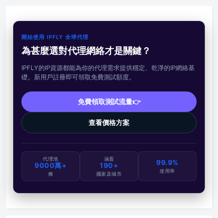
開始使用 IPFLY 全球代理
為甚麼選對代理網絡才是關鍵？
IPFLY的IP資源都能為你的代理需求提供穩定、乾淨的IP網絡基
礎。新用戶註冊即可領取免費測試額度。
免費領取測試流量👉
查看價格方案
代理池
涵蓋
99.9%
9000萬+
190+
使用率
條
國家及城市