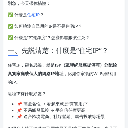
別急，今天帶你搞懂：
✅ 什麼是
住宅IP
？
✅ 如何檢測自己用的IP是不是住宅IP？
✅ 什麼是IP“純淨度”？怎麼影響賬號生死？
一、先説清楚：什麼是“住宅IP”？
住宅IP，顧名思義，就是
ISP（互聯網服務提供商）分配給
真實家庭或個人的網絡IP地址
，比如你家裏的Wi-Fi網絡用
的IP。
這種IP有什麼好處？
📌 高匿名性 → 看起來就是“真實用户”
📌 不易觸發風控 → 平台信任度更高
📌 適合跨境電商、社媒營銷、廣告投放等場景