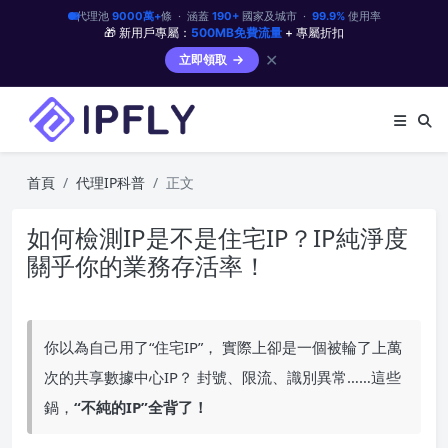
代理池
9000萬+
條 · 涵蓋
190+
國家及城市 ·
99.9%
使用率
🎁 新用戶專屬：
500MB免費流量
+ 專屬折扣
✕
立即領取
首頁
代理IP科普
正文
如何檢測IP是不是住宅IP？IP純淨度
關乎你的業務存活率！
你以為自己用了“住宅IP”， 實際上卻是一個被輪了上萬
次的共享數據中心IP？ 封號、限流、識別異常……這些
鍋，
“不純的IP”全背了！