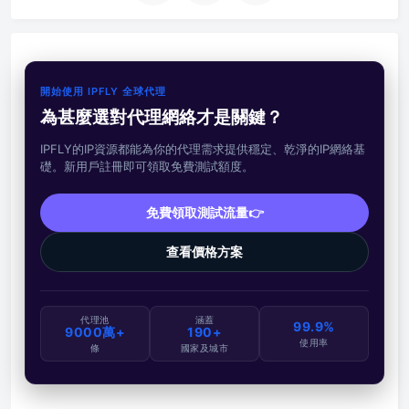
開始使用 IPFLY 全球代理
為甚麼選對代理網絡才是關鍵？
IPFLY的IP資源都能為你的代理需求提供穩定、乾淨的IP網絡基
礎。新用戶註冊即可領取免費測試額度。
免費領取測試流量👉
查看價格方案
代理池
涵蓋
99.9%
9000萬+
190+
使用率
條
國家及城市