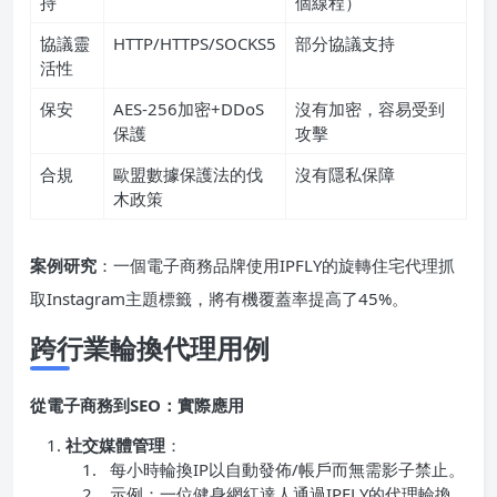
持
個線程）
協議靈
HTTP/HTTPS/SOCKS5
部分協議支持
活性
保安
AES-256加密+DDoS
沒有加密，容易受到
保護
攻擊
合規
歐盟數據保護法的伐
沒有隱私保障
木政策
案例研究
：一個電子商務品牌使用IPFLY的旋轉住宅代理抓
取Instagram主題標籤，將有機覆蓋率提高了45%。
跨行業輪換代理用例
從電子商務到
SEO
：實際應用
社交媒體管理
：
每小時輪換IP以自動發佈/帳戶而無需影子禁止。
示例：一位健身網紅達人通過IPFLY的代理輪換