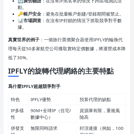
🔄
廣告驗證
：在沒有IP黑名單的情況下跨區域測試活
動。
🔑
帳戶安全
：避免在批量帳戶創建/登錄期間被禁止。
📊
市場調查
：在沒有IP封鎖的情況下抓取競爭對手數
據。
真實世界的例子
：一個旅行票價聚合器使用IPFLY的輪換代
理每天從50多家航空公司獲取實時定價數據，將運營成本降
低了30%。
IPFLY的旋轉代理網絡的主要特點
爲什麼IPFLY超越競爭對手
特色
IPFLY優勢
預算代理的缺點
IP多樣
90M+全球IP（住宅/
資源庫有限，重複風
性
數據中心）
險高
併發支
無限同時請求
封頂連接（例如，100