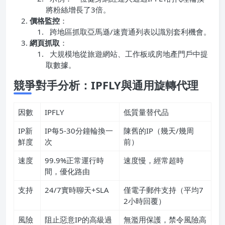
將粉絲增長了3倍。
價格監控
：
跨地區抓取亞馬遜/速賣通列表以識別套利機會。
網頁抓取
：
大規模地從旅遊網站、工作板或房地產門戶中提
取數據。
競爭對手分析：IPFLY與通用旋轉代理
因數
IPFLY
低質量替代品
IP新
IP每5-30分鐘輪換一
陳舊的IP（幾天/幾周
鮮度
次
前）
速度
99.9%正常運行時
速度慢，經常超時
間，優化路由
支持
24/7實時聊天+SLA
僅電子郵件支持（平均7
2小時回覆）
風險
阻止惡意IP的高級過
無濫用保護，禁令風險高