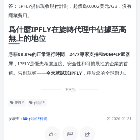
答： IPFLY提供現收現付計劃，起價爲0.002美元/GB，沒有
隱藏費用。
爲什麼IPFLY在旋轉代理中佔據至高
無上的地位
憑藉
99.9%的正常運行時間
、
24/7專家支持
和
90M+IP武器
庫
，IPFLY是優先考慮速度、安全性和可擴展性的企業的首
選。告別瓶頸——
今天就試試IPFLY
，釋放您的全球潛力。
正文完
IPFLY
代理IP
发表至：
代理IP科普
2026-01-21
0