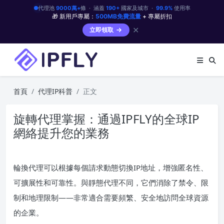
代理池
9000萬+
條 · 涵蓋
190+
國家及城市 ·
99.9%
使用率
🎁 新用戶專屬：
500MB免費流量
+ 專屬折扣
✕
立即領取
首頁
代理IP科普
正文
旋轉代理掌握：通過IPFLY的全球IP
網絡提升您的業務
輪換代理可以根據每個請求動態切換IP地址，增強匿名性、
可擴展性和可靠性。與靜態代理不同，它們消除了禁令、限
制和地理限制——非常適合需要頻繁、安全地訪問全球資源
的企業。