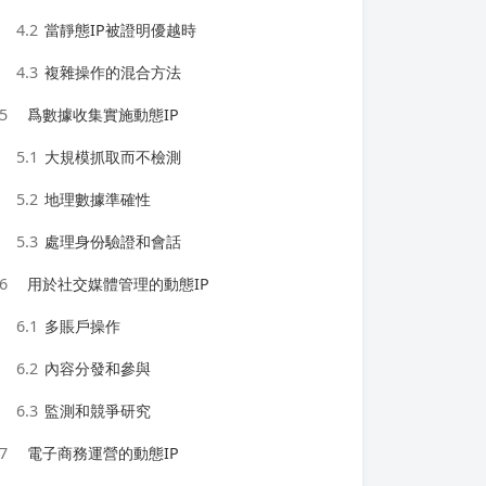
4.2
當靜態IP被證明優越時
4.3
複雜操作的混合方法
5
爲數據收集實施動態IP
5.1
大規模抓取而不檢測
5.2
地理數據準確性
5.3
處理身份驗證和會話
6
用於社交媒體管理的動態IP
6.1
多賬戶操作
6.2
內容分發和參與
6.3
監測和競爭研究
7
電子商務運營的動態IP