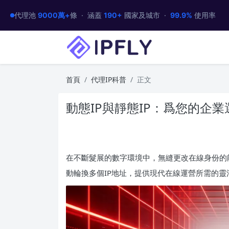
代理池
9000萬+
條 · 涵蓋
190+
國家及城市 ·
99.9%
使用率
首頁
代理IP科普
正文
動態IP與靜態IP：爲您的企
在不斷髮展的數字環境中，無縫更改在線身份的
動輪換多個IP地址，提供現代在線運營所需的靈