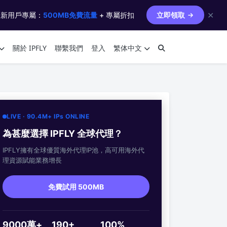
✕
 新用戶專屬：
500MB免費流量
+ 專屬折扣
立即領取
關於 IPFLY
聯繫我們
登入
繁体中文
LIVE · 90.4M+ IPs ONLINE
為甚麼選擇 IPFLY 全球代理？
IPFLY擁有全球優質海外代理IP池，高可用海外代
理資源賦能業務增長
免費試用 500MB
9000萬+
190+
100%