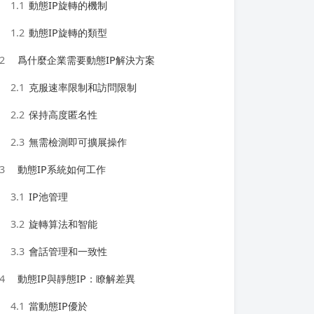
1.1
動態IP旋轉的機制
1.2
動態IP旋轉的類型
2
爲什麼企業需要動態IP解決方案
2.1
克服速率限制和訪問限制
2.2
保持高度匿名性
2.3
無需檢測即可擴展操作
3
動態IP系統如何工作
3.1
IP池管理
3.2
旋轉算法和智能
3.3
會話管理和一致性
4
動態IP與靜態IP：瞭解差異
4.1
當動態IP優於