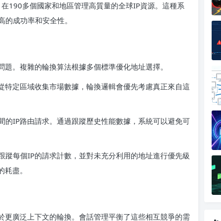
制，在190多個國家和地區管理高質量的全球IP資源。這種系
高的成功率和安全性。
在問題。複雜的輪換算法根據多個標準優化地址選擇。
果從特定區域收集市場數據，輪換邏輯會優先考慮真正來自這
間的IP路由請求。通過跟蹤歷史性能數據，系統可以避免可
跟蹤每個IP的請求計數，並對未充分利用的地址進行優先級
的耗盡。
益於更廣泛上下文的輪換。會話管理平衡了這些相互競爭的需