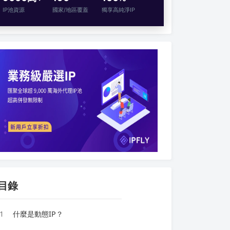
IP池資源
國家/地區覆蓋
獨享高純淨IP
目錄
1
什麼是動態IP？