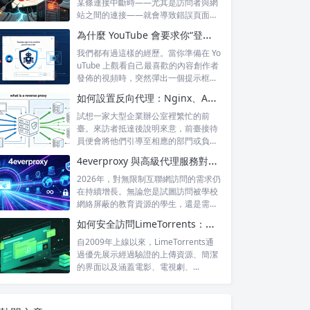
某條連接中斷時——尤其是訪問者與網
站之間的連接——就會導致錯誤頁面的
出現，這...
為什麼 YouTube 會要求你“登錄以確認你不是機器人”？
我們都有過這樣的經歷。當你準備在 Yo
uTube 上觀看自己最喜歡的內容創作者
發佈的視頻時，突然彈出一個提示框...
如何設置反向代理：Nginx、Apache 和 HAProxy 詳解
試想一家大型企業辦公室裡繁忙的前
臺。來訪者抵達後說明來意，前臺接待
員便會將他們引導至相應的部門或負責
人處。來訪...
4everproxy 與高級代理服務對比：速度、隱私和可靠性的比較
2026年，對無限制互聯網訪問的需求仍
在持續增長。無論您是試圖訪問被學校
網絡屏蔽的教育資源的學生，還是需要
訪問...
如何安全訪問LimeTorrents：使用家庭代理繞過封鎖
自2009年上線以來，LimeTorrents通
過優先展示經過驗證的上傳資源、簡潔
的界面以及涵蓋電影、電視劇、...