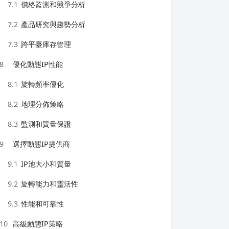
7.1
價格監測和競爭分析
7.2
產品研究與趨勢分析
7.3
跨平臺庫存管理
8
優化動態IP性能
8.1
旋轉頻率優化
8.2
地理分佈策略
8.3
監測和質量保證
9
選擇動態IP提供商
9.1
IP池大小和質量
9.2
旋轉能力和靈活性
9.3
性能和可靠性
10
高級動態IP策略