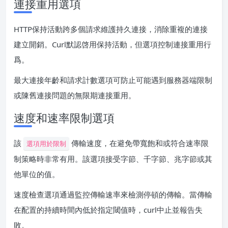
連接重用選項
HTTP保持活動跨多個請求維護持久連接，消除重複的連接
建立開銷。Curl默認啓用保持活動，但選項控制連接重用行
爲。
最大連接年齡和請求計數選項可防止可能遇到服務器端限制
或陳舊連接問題的無限期連接重用。
速度和速率限制選項
該
傳輸速度，在避免帶寬飽和或符合速率限
選項用於限制
制策略時非常有用。該選項接受字節、千字節、兆字節或其
他單位的值。
速度檢查選項通過監控傳輸速率來檢測停頓的傳輸。當傳輸
在配置的持續時間內低於指定閾值時，curl中止並報告失
敗。