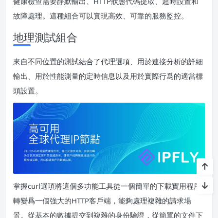
健康檢查需要靜默輸出、HTTP狀態代碼提取、超時設置和
故障處理。這種組合可以實現高效、可靠的服務監控。
地理測試組合
來自不同位置的測試結合了代理選項、用於連接分析的詳細
輸出、用於性能測量的定時信息以及用於實際行爲的適當標
頭設置。
掌握curl選項將這個多功能工具從一個簡單的下載實用程序
轉變爲一個強大的HTTP客戶端，能夠處理複雜的請求場
景。從基本的數據提交到複雜的身份驗證，從簡單的文件下