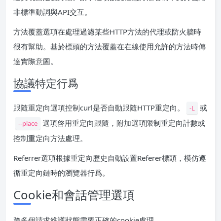
非標準動詞與API交互。
方法覆蓋選項在處理過濾某些HTTP方法的代理或防火牆時
很有幫助。基於標頭的方法覆蓋在在線使用允許的方法時傳
達實際意圖。
協議特定行爲
跟隨重定向選項控制curl是否自動跟隨HTTP重定向。
或
-L
選項啓用重定向跟隨，附加選項限制重定向計數或
--place
控制重定向方法處理。
Referrer選項根據重定向歷史自動設置Referer標頭，模仿遵
循重定向鏈時的瀏覽器行爲。
Cookie和會話管理選項
跨多個請求維護狀態需要正確的cookie處理。