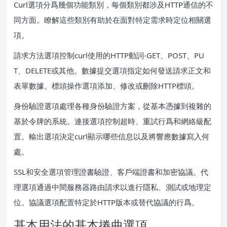
Curl選項分爲幾個功能類別，每個類別都涉及HTTP通信的不
同方面。瞭解這些類別有助於在面對特定需求時定位相關選
項。
請求方法選項控制curl使用的HTTP動詞-GET、POST、PU
T、DELETE或其他。數據提交選項指定如何發送請求正文和
表單數據。標頭操作選項添加、修改或刪除HTTP標頭。
身份驗證選項處理各種身份驗證方案，從基本憑據到複雜的
基於令牌的系統。連接選項控制超時、重試行爲和網絡級配
置。輸出選項決定curl顯示哪些信息以及將響應數據寫入何
處。
SSL和安全選項管理證書驗證、客戶端證書和加密協議。代
理選項通過中間服務器路由請求以進行隱私、測試或地理定
位。協議選項配置特定於HTTP版本或替代協議的行爲。
基本用法的基本捲曲選項