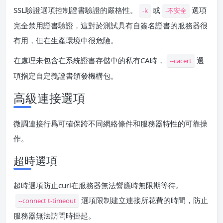
SSL驗證選項控制證書驗證的嚴格性。
或
選項
-k
-不安全
完全禁用證書驗證，這對於測試具有自簽名證書的服務器很
有用，但在生產環境中很危險。
在處理未包含在系統證書存儲中的私有CA時，
選
--cacert
項指定自定義證書頒發機構包。
高級連接選項
微調連接行爲可確保跨不同網絡條件和服務器特性的可靠操
作。
超時選項
超時選項防止curl在服務器無法響應時無限期等待。
選項限制建立連接所花費的時間，防止
--connect t-timeout
服務器無法訪問時掛起。