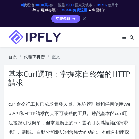
代理池
9000萬+
條 · 涵蓋
190+
國家及城市 ·
99.9%
使用率
🎁 新用戶專屬：
500MB免費流量
+ 專屬折扣
✕
立即領取
首頁
代理IP科普
正文
基本Curl選項：掌握來自終端的HTTP
請求
curl命令行工具已成爲開發人員、系統管理員和任何使用We
b API和HTTP請求的人不可或缺的工具。雖然基本的curl用
法被證明很簡單，但掌握廣泛的curl選項可以爲複雜的請求
處理、調試、自動化和測試開啓強大的功能。本綜合指南探