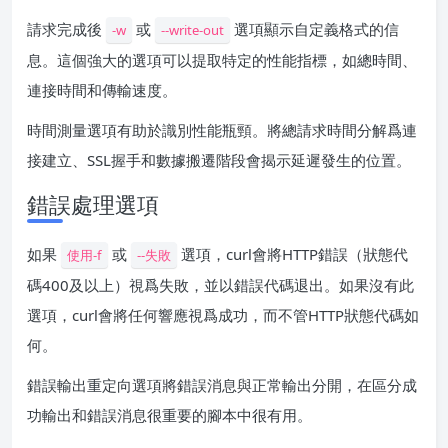
請求完成後
或
選項顯示自定義格式的信
-w
--write-out
息。這個強大的選項可以提取特定的性能指標，如總時間、
連接時間和傳輸速度。
時間測量選項有助於識別性能瓶頸。將總請求時間分解爲連
接建立、SSL握手和數據搬遷階段會揭示延遲發生的位置。
錯誤處理選項
如果
或
選項，curl會將HTTP錯誤（狀態代
使用-f
--失敗
碼400及以上）視爲失敗，並以錯誤代碼退出。如果沒有此
選項，curl會將任何響應視爲成功，而不管HTTP狀態代碼如
何。
錯誤輸出重定向選項將錯誤消息與正常輸出分開，在區分成
功輸出和錯誤消息很重要的腳本中很有用。