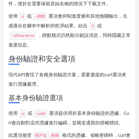
件，便於在需要保留原始名稱的情況下下載文件。
使用
或
選項會抑制進度條和其他無關輸出，生
-s
--靜默
成適合在腳本中解析的乾淨結果。結合
或
-S
，靜默模式仍然顯示錯誤消息，同時隱藏正常
--show-error
進度信息。
身份驗證和安全選項
現代API實現了各種身份驗證方案，需要適當的curl選項來
進行憑據處理。
基本身份驗證選項
使用
或
選項提供用於基本身份驗證的憑據。Cu
-u
--user
rl會自動對這些憑據進行編碼，並構造適當的授權標頭。
此選項接受
格式的憑據。省略密碼時，curl會
用戶名：密碼