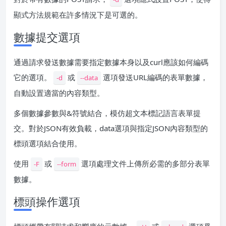
顯式方法規範在許多情況下是可選的。
數據提交選項
通過請求發送數據需要指定數據本身以及curl應該如何編碼
它的選項。
或
選項發送URL編碼的表單數據，
-d
--data
自動設置適當的內容類型。
多個數據參數與&符號結合，模仿超文本標記語言表單提
交。對於JSON有效負載，data選項與指定JSON內容類型的
標頭選項結合使用。
使用
或
選項處理文件上傳所必需的多部分表單
-F
--form
數據。
標頭操作選項