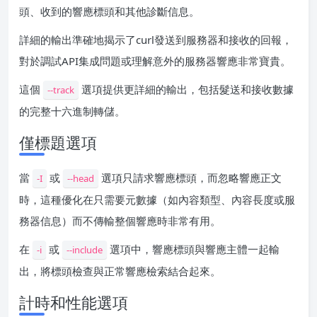
頭、收到的響應標頭和其他診斷信息。
詳細的輸出準確地揭示了curl發送到服務器和接收的回報，
對於調試API集成問題或理解意外的服務器響應非常寶貴。
這個
選項提供更詳細的輸出，包括髮送和接收數據
--track
的完整十六進制轉儲。
僅標題選項
當
或
選項只請求響應標頭，而忽略響應正文
-I
--head
時，這種優化在只需要元數據（如內容類型、內容長度或服
務器信息）而不傳輸整個響應時非常有用。
在
或
選項中，響應標頭與響應主體一起輸
-i
--include
出，將標頭檢查與正常響應檢索結合起來。
計時和性能選項