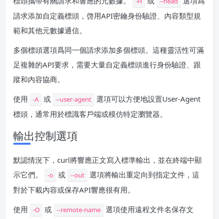
標頭攜帶有關請求和響應的元數據。
或
選項爲
-H
--head
請求添加自定義標頭，啓用API密鑰身份驗證、內容類型規
範和其他元數據通信。
多個標頭選項爲同一個請求添加多個標頭。這種靈活性可滿
足複雜的API要求，需要大量自定義標頭進行身份驗證、跟
蹤和內容協商。
使用
或
選項可以方便地設置User-Agent
-A
--user-agent
標頭，通常用於標識客戶端或模仿特定瀏覽器。
輸出控制選項
默認情況下，curl將響應正文寫入標準輸出，並在終端中顯
示它們。
或
選項將輸出重定向到指定文件，這
-o
--out
對於下載內容或保存API響應很有用。
使用
或
選項使用遠程文件名保存文
-O
--remote-name