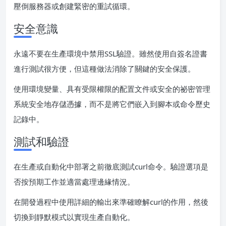
壓倒服務器或創建緊密的重試循環。
安全意識
永遠不要在生產環境中禁用SSL驗證。雖然使用自簽名證書
進行測試很方便，但這種做法消除了關鍵的安全保護。
使用環境變量、具有受限權限的配置文件或安全的祕密管理
系統安全地存儲憑據，而不是將它們嵌入到腳本或命令歷史
記錄中。
測試和驗證
在生產或自動化中部署之前徹底測試curl命令。驗證選項是
否按預期工作並適當處理邊緣情況。
在開發過程中使用詳細的輸出來準確瞭解curl的作用，然後
切換到靜默模式以實現生產自動化。