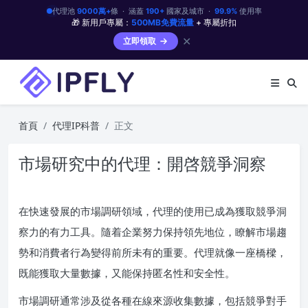
代理池
9000萬+
條 · 涵蓋
190+
國家及城市 ·
99.9%
使用率
🎁 新用戶專屬：
500MB免費流量
+ 專屬折扣
✕
立即領取
首頁
代理IP科普
正文
市場研究中的代理：開啓競爭洞察
在快速發展的市場調研領域，代理的使用已成為獲取競爭洞
察力的有力工具。隨着企業努力保持領先地位，瞭解市場趨
勢和消費者行為變得前所未有的重要。代理就像一座橋樑，
既能獲取大量數據，又能保持匿名性和安全性。
市場調研通常涉及從各種在線來源收集數據，包括競爭對手