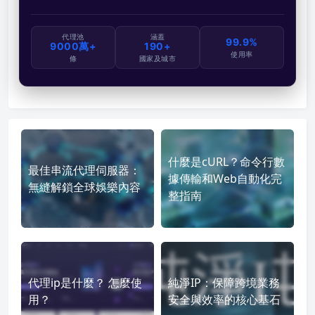
代理池
涵蓋
99.9%
9000萬+
190+
使用率
條
國家及城市
什麼是cURL？命令行數
最佳串流代理伺服器：
據傳輸和Web自動化完
無縫解鎖全球娛樂內容
整指南
代理ip是什麼？ 怎麼使
純淨IP：保障跨境業務
用？
安全與效率的核心基石