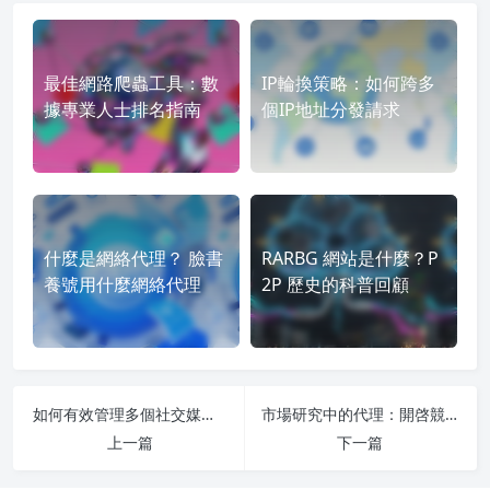
最佳網路爬蟲工具：數
IP輪換策略：如何跨多
據專業人士排名指南
個IP地址分發請求
什麼是網絡代理？ 臉書
RARBG 網站是什麼？P
養號用什麼網絡代理
2P 歷史的科普回顧
如何有效管理多個社交媒體賬户
市場研究中的代理：開啓競爭洞察
上一篇
下一篇