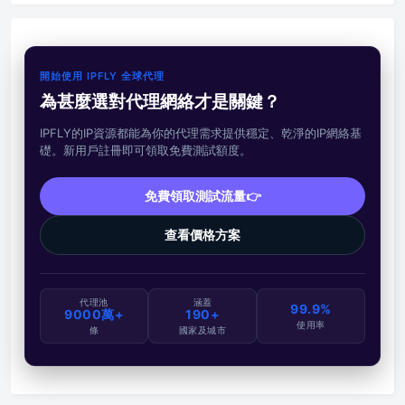
開始使用 IPFLY 全球代理
為甚麼選對代理網絡才是關鍵？
IPFLY的IP資源都能為你的代理需求提供穩定、乾淨的IP網絡基
礎。新用戶註冊即可領取免費測試額度。
免費領取測試流量👉
查看價格方案
代理池
涵蓋
99.9%
9000萬+
190+
使用率
條
國家及城市