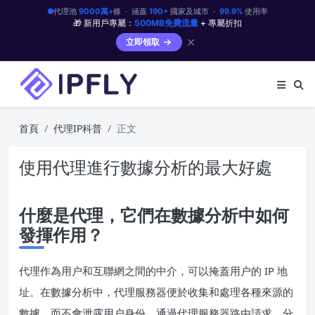
代理池
9000萬+
條 · 涵蓋
190+
國家及城市 ·
99.9%
使用率
🎁 新用戶專屬：
500MB免費流量
+ 專屬折扣
✕
立即領取
首頁
代理IP科普
正文
使用代理進行數據分析的最大好處
什麼是代理，它們在數據分析中如何
發揮作用？
代理作為用户和互聯網之間的中介，可以掩蓋用户的 IP 地
址。在數據分析中，代理服務器便於收集和處理各種來源的
數據，而不會泄露用户身份。通過代理服務器路由請求，分