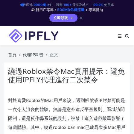
代理池
9000萬+
條 · 涵蓋
190+
國家及城市 ·
99.9%
使用率
🎁 新用戶專屬：
500MB免費流量
+ 專屬折扣
✕
立即領取
首頁
代理IP科普
正文
繞過Roblox禁令Mac實用提示：避免
使用IPFLY代理進行二次禁令
對於喜愛Roblox的Mac用戶來說，遇到帳號或IP封禁可能是
一次令人沮喪的體驗。無論是意外違反平臺規則、區域訪問
限制，還是反作弊系統的誤判，被禁止進入遊戲嚴重影響了
遊戲體驗。其中，繞過roblox ban mac已成爲衆多Mac用戶