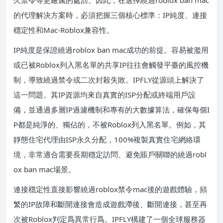
的代理解決方案時，必須把握三個核心標準：IP純度、連接
穩定性和Mac-Roblox兼容性。
IP純度是保證繞過roblox ban mac成功的前提。容易被濫用
或已被Roblox列入黑名單的共享IP往往會觸發平臺的風控機
制，導致繞過禁令或二次封殺失敗。IPFLY從源頭上解決了
這一問題。其IP資源均來自真實的ISP分配或終端用戶設
備，並通過多層IP過濾機制和專有的大數據算法，確保每個I
P都是純淨的、獨佔的，不被Roblox列入黑名單。例如，其
靜態住宅代理由ISP永久分配，100%複製真實住宅網絡環
境，非常適合需要長期穩定訪問、避免賬戶關聯的繞過robl
ox ban mac場景。
連接穩定性直接影響繞過roblox禁令mac後的遊戲體驗，頻
繁的IP故障和斷開連接會造成遊戲滯後、斷開連接，甚至再
次被Roblox判定爲異常行爲。IPFLY構建了一個全球服務器