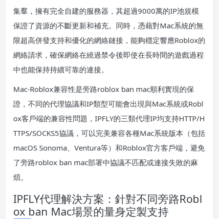
集羣，擁有完全自建的服務器，其超過9000萬的IP池規模
保證了資源的不斷更新和補充。同時，憑藉對Mac系統的無
限超高併發支持和優化的網絡鏈接，能夠穩定響應Roblox的
網絡請求，確保網絡在繞過禁令後即使在長時間的遊戲過程
中也能保持持續可靠的連接。
Mac-Roblox兼容性是旁路roblox ban mac順利實現的保
證，不同的代理協議和IP類型可能會出現與Mac系統或Robl
ox客戶端的兼容性問題，IPFLY的三類代理IP均支持HTTP/H
TTPS/SOCKS5協議，可以完美兼容各種Mac系統版本（包括
macOS Sonoma、Ventura等）和Roblox官方客戶端，避免
了旁路roblox ban mac部署中協議不匹配或連接失敗的麻
煩。
IPFLY代理解決方案：針對不同旁路Robl
ox ban Mac場景的量身定製支持