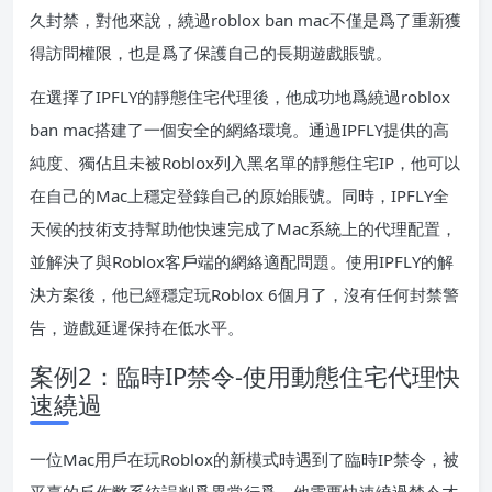
久封禁，對他來說，繞過roblox ban mac不僅是爲了重新獲
得訪問權限，也是爲了保護自己的長期遊戲賬號。
在選擇了IPFLY的靜態住宅代理後，他成功地爲繞過roblox
ban mac搭建了一個安全的網絡環境。通過IPFLY提供的高
純度、獨佔且未被Roblox列入黑名單的靜態住宅IP，他可以
在自己的Mac上穩定登錄自己的原始賬號。同時，IPFLY全
天候的技術支持幫助他快速完成了Mac系統上的代理配置，
並解決了與Roblox客戶端的網絡適配問題。使用IPFLY的解
決方案後，他已經穩定玩Roblox 6個月了，沒有任何封禁警
告，遊戲延遲保持在低水平。
案例2：臨時IP禁令-使用動態住宅代理快
速繞過
一位Mac用戶在玩Roblox的新模式時遇到了臨時IP禁令，被
平臺的反作弊系統誤判爲異常行爲。他需要快速繞過禁令才