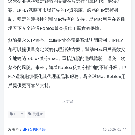
過禁令並保持穩定遊戲的關鍵在於選擇可靠的代理解決方
案。IPFLY憑藉其市場領先的IP資源庫、嚴格的IP選擇機
制、穩定的連接性能和Mac特有的支持，爲Mac用戶在各種
場景下安全繞過Roblox禁令提供了堅實的保障。
無論是永久IP禁令、臨時IP禁令還是區域訪問限制，IPFLY
都可以提供量身定製的代理解決方案，幫助Mac用戶高效安
全地繞過roblox禁令mac，重拾流暢的遊戲體驗，避免二次
禁令的風險。未來，隨着Roblox反禁令機制的不斷升級，IP
FLY還將繼續優化其代理產品和服務，爲全球Mac Roblox用
戶提供更可靠的支持。
正文完
IPFLY
代理IP
发表至：
代理IP科普
2026-02-11