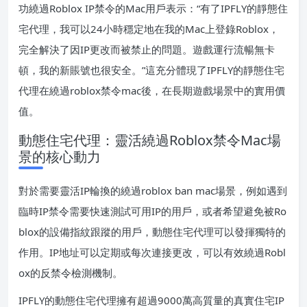
功繞過Roblox IP禁令的Mac用戶表示：“有了IPFLY的靜態住
宅代理，我可以24小時穩定地在我的Mac上登錄Roblox，
完全解決了因IP更改而被禁止的問題。遊戲運行流暢無卡
頓，我的新賬號也很安全。”這充分體現了IPFLY的靜態住宅
代理在繞過roblox禁令mac後，在長期遊戲場景中的實用價
值。
動態住宅代理：靈活繞過Roblox禁令Mac場
景的核心動力
對於需要靈活IP輪換的繞過roblox ban mac場景，例如遇到
臨時IP禁令需要快速測試可用IP的用戶，或者希望避免被Ro
blox的設備指紋跟蹤的用戶，動態住宅代理可以發揮獨特的
作用。IP地址可以定期或每次連接更改，可以有效繞過Robl
ox的反禁令檢測機制。
IPFLY的動態住宅代理擁有超過9000萬高質量的真實住宅IP