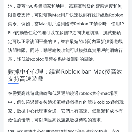
池，覆蓋190多個國家和地區。憑藉毫秒級的響應速度和無
限併發支持，可以幫助Mac用戶快速找到有效IP繞過Roblox
禁令。例如，當Mac用戶遇到臨時Roblox IP禁令時，使用IP
FLY的動態住宅代理可以在多個IP之間快速切換，測試並鎖
定可以正常訪問平臺的IP，並在最短的時間內重新獲得遊戲
訪問權限。同時，動態輪換功能可以模擬真實用戶的網絡行
爲，降低被Roblox反禁令系統檢測到的風險。
數據中心代理：繞過Roblox ban Mac後高效
支持高速遊戲
在需要高速遊戲傳輸和低延遲的繞過roblox禁令mac場景
中，例如繞過禁令後追求流暢遊戲操作的競技Roblox遊戲玩
家，數據中心代理更合適。它們具有高速、低延遲和成本有
效性的優勢，可以滿足高效遊戲數據傳輸的需求。
IPFLY的數據中心代理提供絕對獨佔和高純度的IP池，永久