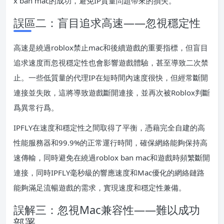
x ban mac的成功，避免IP質量問題帶來的損失。
誤區二：盲目追求高速——忽視穩定性
高速是繞過roblox禁止mac和後續遊戲的重要指標，但盲目
追求速度而忽視穩定性也會影響遊戲體驗，甚至導致二次禁
止。一些低質量的代理IP在短時間內速度很快，但經常斷開
連接並失敗，這將導致遊戲斷開連接，並再次被Roblox判斷
爲異常行爲。
IPFLY在速度和穩定性之間取得了平衡，憑藉完全自建的高
性能服務器和99.9%的正常運行時間，確保網絡能夠保持高
速傳輸，同時避免在繞過roblox ban mac和遊戲時頻繁斷開
連接，同時IPFLY毫秒級的響應速度和Mac優化的網絡鏈路
能夠滿足流暢遊戲的需求，實現速度和穩定性兼備。
誤解三：忽視Mac兼容性——難以成功
部署