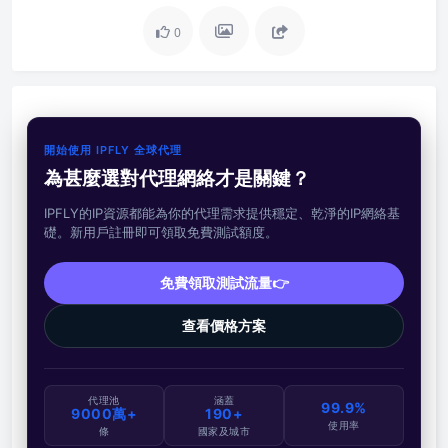
0
開始使用 IPFLY 全球代理
為甚麼選對代理網絡才是關鍵？
IPFLY的IP資源都能為你的代理需求提供穩定、乾淨的IP網絡基
礎。新用戶註冊即可領取免費測試額度。
免費領取測試流量👉
查看價格方案
代理池
涵蓋
99.9%
9000萬+
190+
使用率
條
國家及城市