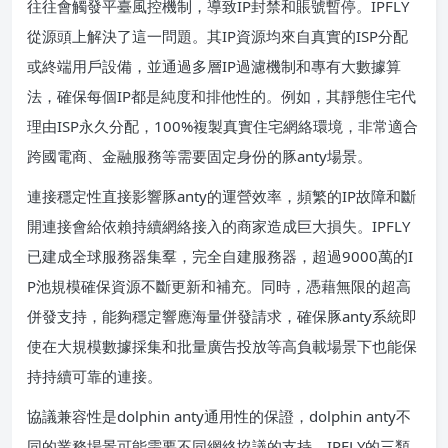
往往會觸發平臺風控機制，導致IP封禁和賬號暫停。IPFLY
從源頭上解決了這一問題。其IP資源均來自真實的ISP分配
或終端用戶設備，並通過多層IP過濾機制和專有大數據算
法，確保每個IP都是純度和排他性的。例如，其靜態住宅代
理由ISP永久分配，100%複製真實住宅網絡環境，非常適合
跨國電商、金融服務等需要固定身份的豚anty場景。
連接穩定性直接影響豚anty的運營效率，頻繁的IP故障和斷
開連接會給依賴持續網絡接入的商家造成巨大損失。IPFLY
已建成全球服務器集羣，完全自建服務器，超過9000萬的I
P池規模確保資源不斷更新和補充。同時，憑藉無限的超高
併發支持，能夠穩定響應海量併發請求，確保豚anty系統即
使在大規模數據採集和批量廣告投放等高負載場景下也能保
持持續可靠的連接。
協議兼容性是dolphin anty通用性的保證，dolphin anty不
同的業務場景可能需要不同網絡協議的支持，IPFLY的三類