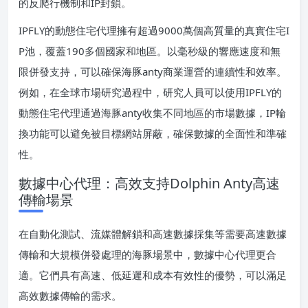
的反爬行機制和IP封鎖。
IPFLY的動態住宅代理擁有超過9000萬個高質量的真實住宅I
P池，覆蓋190多個國家和地區。以毫秒級的響應速度和無
限併發支持，可以確保海豚anty商業運營的連續性和效率。
例如，在全球市場研究過程中，研究人員可以使用IPFLY的
動態住宅代理通過海豚anty收集不同地區的市場數據，IP輪
換功能可以避免被目標網站屏蔽，確保數據的全面性和準確
性。
數據中心代理：高效支持Dolphin Anty高速
傳輸場景
在自動化測試、流媒體解鎖和高速數據採集等需要高速數據
傳輸和大規模併發處理的海豚場景中，數據中心代理更合
適。它們具有高速、低延遲和成本有效性的優勢，可以滿足
高效數據傳輸的需求。