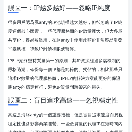
誤區一：IP越多越好——忽略IP純度
很多用戶認爲豚anty的IP池規模越大越好，但卻忽略了IP純
度這個核心因素，一些代理服務商的IP數量龐大，但大多爲
共享IP，容易被濫用，在豚anty中使用此類IP非常容易引發
平臺風控，導致IP封禁和賬號暫停。
IPFLY始終堅持質量第一的原則，其IP資源經過多層機制的
嚴格過濾，確保每一個IP都是純粹的、獨佔的，相比那些只
追求IP數量的代理服務商，IPFLY的解決方案能更好的保證
豚anty的穩定運行，避免IP質量問題帶來的損失。
誤區二：盲目追求高速——忽視穩定性
高速是海豚anty的一個重要指標，但是盲目追求速度而忽視
穩定性也會影響商業運營。一些低質量的代理IP在短時間內