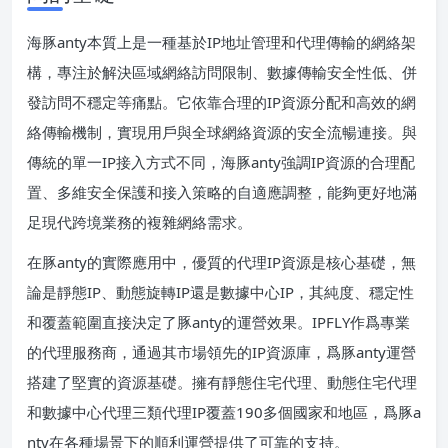
海豚anty本質上是一種基於IP地址管理和代理傳輸的網絡架
構，專注於解決區域網絡訪問限制、數據傳輸安全性低、併
發訪問不穩定等痛點。它依靠合理的IP資源分配和高效的網
絡傳輸機制，實現用戶與全球網絡資源的安全流暢連接。與
傳統的單一IP接入方式不同，海豚anty強調IP資源的合理配
置、多維安全保護和接入策略的自適應調整，能夠更好地滿
足現代跨境業務的複雜網絡需求。
在豚anty的實際應用中，優質的代理IP資源是核心基礎，無
論是靜態IP、動態旋轉IP還是數據中心IP，其純度、穩定性
和覆蓋範圍直接決定了豚anty的運營效果。IPFLY作爲專業
的代理服務商，通過其市場領先的IP資源庫，爲豚anty運營
搭建了堅實的資源基礎。擁有靜態住宅代理、動態住宅代理
和數據中心代理三類代理IP覆蓋190多個國家和地區，爲豚a
nty在各種場景下的順利運營提供了可靠的支持。