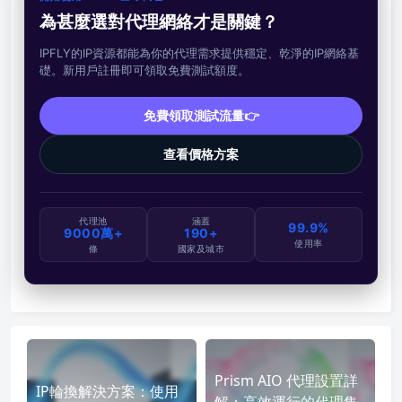
為甚麼選對代理網絡才是關鍵？
IPFLY的IP資源都能為你的代理需求提供穩定、乾淨的IP網絡基
礎。新用戶註冊即可領取免費測試額度。
免費領取測試流量👉
查看價格方案
代理池
涵蓋
99.9%
9000萬+
190+
使用率
條
國家及城市
Prism AIO 代理設置詳
IP輪換解決方案：使用