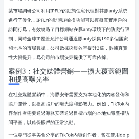
某市場調研公司利用IPFLY的動態住宅代理對其豚anty系統
進行了優化，IPFLY的動態IP輪換功能可以模擬真實用戶的
訪問行爲，有效繞過了目標網站在豚anty環境下的防爬行限
制，同時全球IP覆蓋允許公司通過豚anty採集190多個國家
和地區的市場數據，公司數據採集效率提升3倍，數據真實
性大幅提升，爲公司的市場決策提供了可靠依據。
案例3：社交媒體營銷——擴大覆蓋範圍
和提高曝光率
在社交媒體營銷中，海豚安蒂需要支持本地化的內容發佈和
賬戶運營，以提高賬戶的曝光度和影響力。例如，TikTok內
容創作者需要通過海豚安蒂通過目標市場的本地知識產權訪
問平臺，以確保賬戶的正常流動。
一位專門從事美食分享的TikTok內容創作者，曾在使用dolp