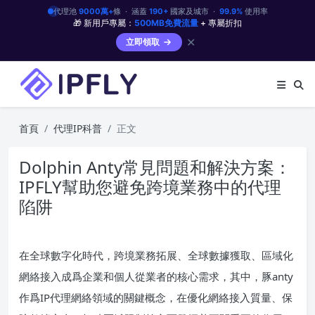
代理池
9000萬+
條 · 涵蓋
190+
國家及城市 ·
99.9%
使用率
🎁 新用戶專屬：
500MB免費流量
+ 專屬折扣
✕
立即領取
首頁
代理IP科普
正文
Dolphin Anty常見問題和解決方案：
IPFLY幫助您避免跨境業務中的代理
陷阱
在全球數字化時代，跨境業務拓展、全球數據獲取、區域化
網絡接入成爲企業和個人從業者的核心需求，其中，豚anty
作爲IP代理網絡領域的關鍵概念，在優化網絡接入質量、保