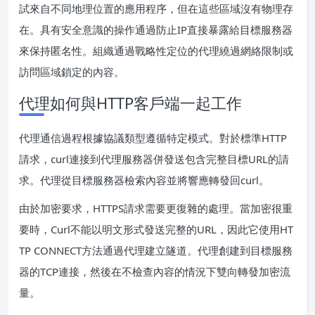
試來自不同地理位置的應用程序，但在這些區域沒有物理存
在。具有安全意識的操作通過防止IP直接暴露給目標服務器
來保持匿名性。組織通過戰略性定位的代理繞過網絡限制或
訪問區域鎖定的內容。
代理如何與HTTP客戶端一起工作
代理通信過程根據協議類型遵循特定模式。對於標準HTTP
請求，curl連接到代理服務器併發送包含完整目標URL的請
求。代理從目標服務器檢索內容並將響應轉發回curl。
由於加密要求，HTTPS請求需要更復雜的處理。當加密很重
要時，Curl不能以明文形式發送完整的URL，因此它使用HT
TP CONNECT方法通過代理建立隧道。代理創建到目標服務
器的TCP連接，然後在不檢查內容的情況下雙向轉發加密流
量。