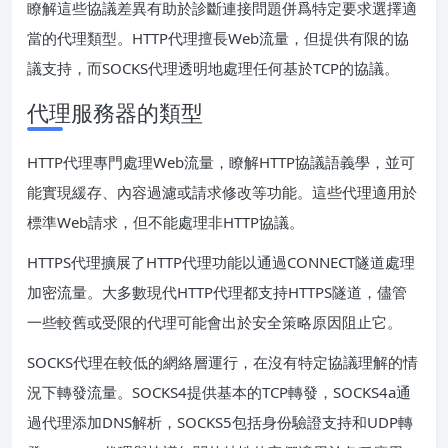
瞭解這些協議差異有助於診斷連接問題併爲特定要求選擇適
當的代理類型。HTTP代理擅長Web流量，但提供有限的協
議支持，而SOCKS代理透明地處理任何基於TCP的協議。
代理服務器的類型
HTTP代理專門處理Web流量，瞭解HTTP協議語義學，並可
能實現緩存、內容過濾或請求修改等功能。這些代理適用於
標準Web請求，但不能處理非HTTP協議。
HTTPS代理擴展了HTTP代理功能以通過CONNECT隧道處理
加密流量。大多數現代HTTP代理都支持HTTPS隧道，儘管
一些較舊或受限的代理可能會出於安全策略原因阻止它。
SOCKS代理在較低的網絡層運行，在沒有特定協議理解的情
況下轉發流量。SOCKS4提供基本的TCP轉發，SOCKS4a通
過代理添加DNS解析，SOCKS5包括身份驗證支持和UDP轉