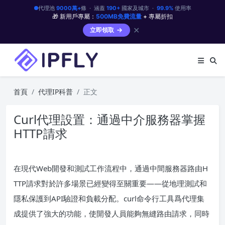
代理池
9000萬+
條 · 涵蓋
190+
國家及城市 ·
99.9%
使用率
🎁 新用戶專屬：
500MB免費流量
+ 專屬折扣
✕
立即領取
首頁
代理IP科普
正文
Curl代理設置：通過中介服務器掌握
HTTP請求
在現代Web開發和測試工作流程中，通過中間服務器路由H
TTP請求對於許多場景已經變得至關重要——從地理測試和
隱私保護到API驗證和負載分配。curl命令行工具爲代理集
成提供了強大的功能，使開發人員能夠無縫路由請求，同時