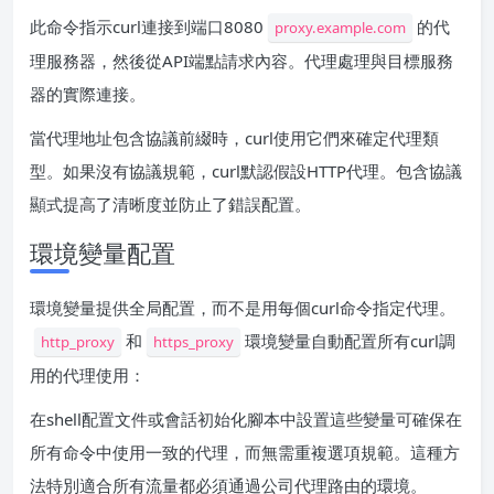
此命令指示curl連接到端口8080
的代
proxy.example.com
理服務器，然後從API端點請求內容。代理處理與目標服務
器的實際連接。
當代理地址包含協議前綴時，curl使用它們來確定代理類
型。如果沒有協議規範，curl默認假設HTTP代理。包含協議
顯式提高了清晰度並防止了錯誤配置。
環境變量配置
環境變量提供全局配置，而不是用每個curl命令指定代理。
和
環境變量自動配置所有curl調
http_proxy
https_proxy
用的代理使用：
在shell配置文件或會話初始化腳本中設置這些變量可確保在
所有命令中使用一致的代理，而無需重複選項規範。這種方
法特別適合所有流量都必須通過公司代理路由的環境。