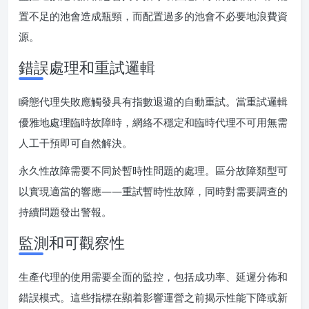
置不足的池會造成瓶頸，而配置過多的池會不必要地浪費資
源。
錯誤處理和重試邏輯
瞬態代理失敗應觸發具有指數退避的自動重試。當重試邏輯
優雅地處理臨時故障時，網絡不穩定和臨時代理不可用無需
人工干預即可自然解決。
永久性故障需要不同於暫時性問題的處理。區分故障類型可
以實現適當的響應——重試暫時性故障，同時對需要調查的
持續問題發出警報。
監測和可觀察性
生產代理的使用需要全面的監控，包括成功率、延遲分佈和
錯誤模式。這些指標在顯着影響運營之前揭示性能下降或新