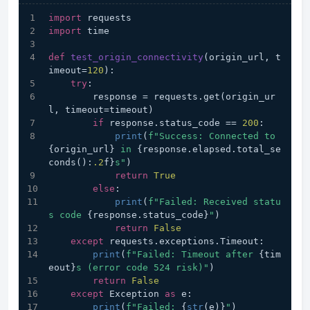
import
 requests
import
 time
def
test_origin_connectivity
(
origin_url, t
imeout=
120
):
try
:
        response = requests.get(origin_ur
l, timeout=timeout)
if
 response.status_code == 
200
:
print
(
f"Success: Connected to 
{origin_url}
 in 
{response.elapsed.total_se
conds():
.2
f}
s"
)
return
True
else
:
print
(
f"Failed: Received statu
s code 
{response.status_code}
"
)
return
False
except
 requests.exceptions.Timeout:
print
(
f"Failed: Timeout after 
{tim
eout}
s (error code 524 risk)"
)
return
False
except
 Exception 
as
 e:
print
(
f"Failed: 
{
str
(e)}
"
)