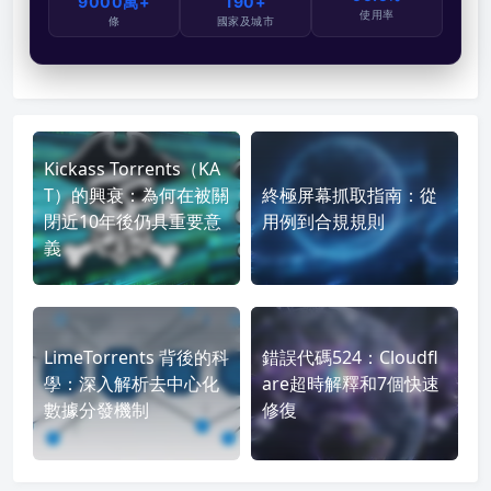
9000萬+
190+
使用率
條
國家及城市
Kickass Torrents（KA
T）的興衰：為何在被關
終極屏幕抓取指南：從
閉近10年後仍具重要意
用例到合規規則
義
LimeTorrents 背後的科
錯誤代碼524：Cloudfl
學：深入解析去中心化
are超時解釋和7個快速
數據分發機制
修復