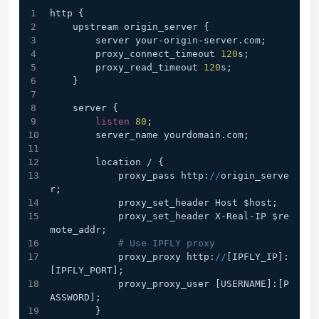
http {
    upstream origin_server {
        server your-origin-server.com;
        proxy_connect_timeout 
120
s;
        proxy_read_timeout 
120
s;
    }
    server {
listen
80
;
        server_name yourdomain.com;
        location / {
            proxy_pass http:
//
origin_serve
r;
            proxy_set_header Host $host;
            proxy_set_header X-Real-IP $re
mote_addr;
# Use IPFLY proxy
            proxy_proxy http:
//
[IPFLY_IP]:
[IPFLY_PORT];
            proxy_proxy_user [USERNAME]:[P
ASSWORD];
        }