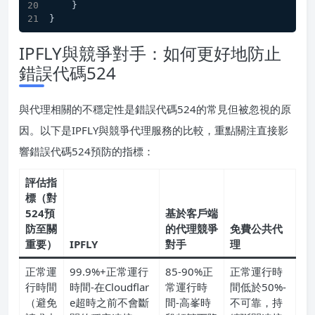
    }
}
IPFLY與競爭對手：如何更好地防止
錯誤代碼524
與代理相關的不穩定性是錯誤代碼524的常見但被忽視的原
因。以下是IPFLY與競爭代理服務的比較，重點關注直接影
響錯誤代碼524預防的指標：
評估指
標（對
524預
基於客戶端
防至關
的代理競爭
免費公共代
重要）
IPFLY
對手
理
正常運
99.9%+正常運行
85-90%正
正常運行時
行時間
時間-在Cloudflar
常運行時
間低於50%-
（避免
e超時之前不會斷
間-高峯時
不可靠，持