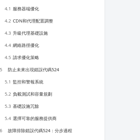
4.1
服務器端優化
4.2
CDN和代理配置調整
4.3
升級代理基礎設施
4.4
網絡路徑優化
4.5
請求優化策略
5
防止未來出現錯誤代碼524
5.1
監控和警報系統
5.2
負載測試和容量規劃
5.3
基礎設施冗餘
5.4
選擇可靠的服務提供商
6
故障排除錯誤代碼524：分步過程