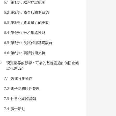
6.1
第1步：驗證錯誤範圍
6.2
第2步：檢查服務器資源
6.3
第3步：查看最近的更改
6.4
第4步：分析網絡性能
6.5
第5步：測試代理基礎設施
6.6
第6步：聘請技術支持
7
現實世界的影響：可靠的基礎設施如何防止錯
誤代碼524
7.1
數據收集操作
7.2
電子商務賬戶管理
7.3
社會化媒體營銷
7.4
廣告活動