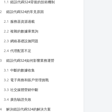
1.1
錯誤代碼524背後的技術機制
2
錯誤代碼524的常見原因
2.1
服務器資源過載
2.2
複雜的數據庫查詢
2.3
網絡基礎設施問題
2.4
代理配置不足
3
錯誤代碼524如何影響業務運營
3.1
中斷的數據收集
3.2
電子商務和賬戶管理挑戰
3.3
社交媒體營銷中斷
3.4
廣告驗證失敗
4
解決錯誤代碼524的解決方案