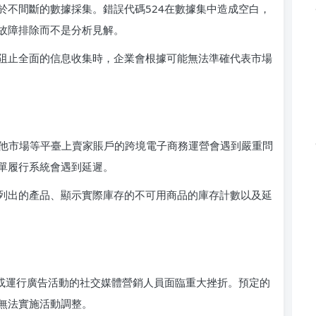
於不間斷的數據採集。錯誤代碼524在數據集中造成空白，
故障排除而不是分析見解。
阻止全面的信息收集時，企業會根據可能無法準確代表市場
或其他市場等平臺上賣家賬戶的跨境電子商務運營會遇到嚴重問
單履行系統會遇到延遲。
列出的產品、顯示實際庫存的不可用商品的庫存計數以及延
戶或運行廣告活動的社交媒體營銷人員面臨重大挫折。預定的
無法實施活動調整。