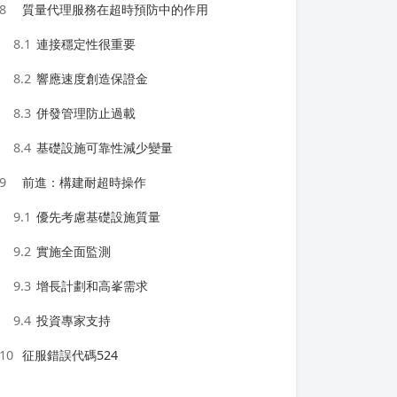
8
質量代理服務在超時預防中的作用
8.1
連接穩定性很重要
8.2
響應速度創造保證金
8.3
併發管理防止過載
8.4
基礎設施可靠性減少變量
9
前進：構建耐超時操作
9.1
優先考慮基礎設施質量
9.2
實施全面監測
9.3
增長計劃和高峯需求
9.4
投資專家支持
10
征服錯誤代碼524