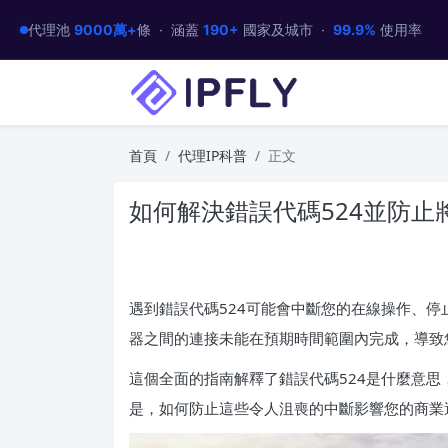
代理池
9000萬+
條 · 涵蓋
190+
國家及城市 ·
99.9%
使用率
首頁
代理IP科普
正文
如何解決錯誤代碼524並防止
遇到錯誤代碼524可能會中斷您的在線操作、
器之間的連接未能在預期時間範圍內完成，導致
這個全面的指南解釋了錯誤代碼524是什麼意
是，如何防止這些令人沮喪的中斷影響您的商業