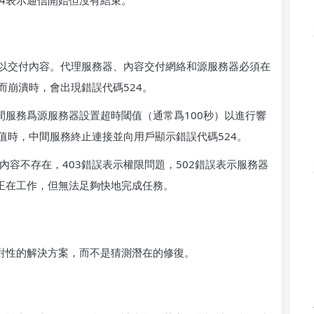
以交付內容。代理服務器、內容交付網絡和源服務器必須在
而崩潰時，會出現錯誤代碼524。
樣的中間服務爲源服務器設置超時閾值（通常爲100秒）以進行響
值時，中間服務終止連接並向用戶顯示錯誤代碼524。
示內容不存在，403錯誤表示權限問題，502錯誤表示服務器
器正在工作，但無法足夠快地完成任務。
針對性的解決方案，而不是猜測潛在的修復。