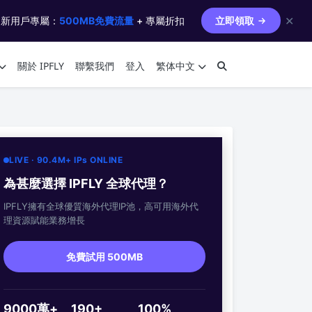
✕
 新用戶專屬：
500MB免費流量
+ 專屬折扣
立即領取
關於 IPFLY
聯繫我們
登入
繁体中文
LIVE · 90.4M+ IPs ONLINE
為甚麼選擇 IPFLY 全球代理？
IPFLY擁有全球優質海外代理IP池，高可用海外代
理資源賦能業務增長
免費試用 500MB
9000萬+
190+
100%