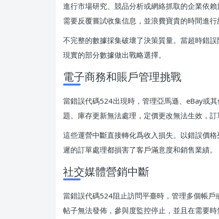
進行市場研究、競品分析或網絡抓取的企業依賴
需要反覆嘗試收集信息，並浪費寶貴的時間進行
不完整的數據採集破壞了決策質量。當超時錯誤
現實的部分數據做出戰略選擇。
電子商務和賬戶管理挑戰
當錯誤代碼524出現時，管理亞馬遜、eBay
題。庫存更新無法處理，定價更改無法生效，訂
這些運營中斷直接轉化爲收入損失。以錯誤價格
遲的訂單處理都損害了客戶滿意度和銷售業績。
社交媒體營銷中斷
當錯誤代碼524阻止訪問平臺時，管理多個帳
帖子無法發佈，參與度監控停止，並且在需要時