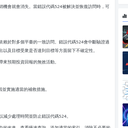
銷機會就會消失。當錯誤代碼524被解決並恢復訪問時，可
依賴於對多個平臺的一致訪問。錯誤代碼524會中斷驗證過
出以及目標受衆是否達到目標等方面留下不確定性。
帶來預期投資回報的無效活動。
因並實施適當的補救措施。
以減少處理時間並防止錯誤代碼524。
力的改進。查看慢速查詢，添加適當的索引，消除不必要的