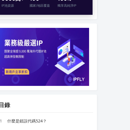
IP池資源
國家/地區覆蓋
獨享高純淨IP
目錄
1
什麼是錯誤代碼524？