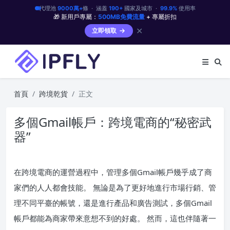
代理池
9000萬+
條 · 涵蓋
190+
國家及城市 ·
99.9%
使用率
🎁 新用戶專屬：
500MB免費流量
+ 專屬折扣
✕
立即領取
首頁
跨境乾貨
正文
多個Gmail帳戶：跨境電商的“秘密武
器”
在跨境電商的運營過程中，管理多個Gmail帳戶幾乎成了商
家們的人人都會技能。 無論是為了更好地進行市場行銷、管
理不同平臺的帳號，還是進行產品和廣告測試，多個Gmail
帳戶都能為商家帶來意想不到的好處。 然而，這也伴隨著一