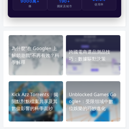
9000萬+
190+
使用率
條
國家及城市
為什麼”在 Google+ 上
跨國電商選品測品技
解鎖遊戲”不再有效？科
巧：數據驅動決策
學解釋
Kick Azz Torrents：揭
Unblocked Games Go
開點對點檔案共享及其
ogle+：受限領域中數
數位影響的科學面紗
位娛樂的巧妙進化