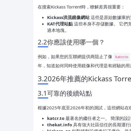
在搜索Kickass Torrent時，瞭解差異很重要：
Kickass洪流鏡像網站
這些是原始數據庫的
KAT代理站點
這些本身不存儲數據。 它們
過本地塊。
2.2你應該使用哪一個？
例如，如果您的互聯網提供商阻止了像
katcr.to
年，知道如何同時使用鏡像和代理是有經驗的用
3.2026年推薦的Kickass To
3.1可靠的後續站點
根據2025年底至2026年初的測試，這些網站
katcr.to
最著名的繼任者之一。 簡潔的設
thekat.info
具有強大社區信任的長期運行