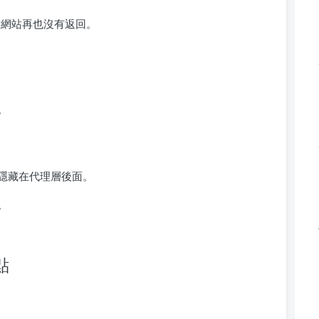
t官方網站再也沒有返回。
。
隱藏在代理層後面。
。
點