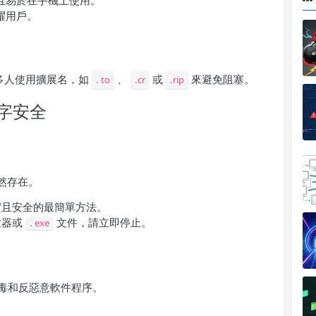
且易於在手機上使用。
躍用戶。
許多人使用擴展名，如
、
或
來避免阻塞。
. to
.cr
.rip
的數字安全
仍然存在。
實且安全的最簡單方法。
放器或
文件，請立即停止。
. exe
毒和反惡意軟件程序。