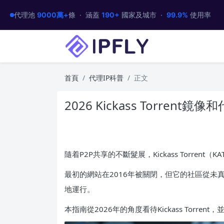
代理池
9000萬+
條 · 涵蓋
190+
國家及城市 ·
99.9%
使用率
首頁
代理IP科普
正文
2026 Kickass Torre
隨着P2P共享的不斷髮展，Kickass Torren
最初的網站在2016年被關閉，但它的社區從未
地運行。
本指南從2026年的角度看待Kickass Torr