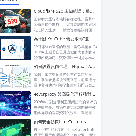
Cloudflare 520 未知錯誤：根本原因及永久預防技巧
互聯網的運行依賴於各種連接。當其中
某條連接中斷時——尤其是訪問者與網
站之間的連接——就會導致錯誤頁面的
出現，這...
為什麼 YouTube 會要求你“登錄以確認你不是機器人”？
我們都有過這樣的經歷。當你準備在 Yo
uTube 上觀看自己最喜歡的內容創作者
發佈的視頻時，突然彈出一個提示框...
如何設置反向代理：Nginx、Apache 和 HAProxy 詳解
試想一家大型企業辦公室裡繁忙的前
臺。來訪者抵達後說明來意，前臺接待
員便會將他們引導至相應的部門或負責
人處。來訪...
4everproxy 與高級代理服務對比：速度、隱私和可靠性的比較
2026年，對無限制互聯網訪問的需求仍
在持續增長。無論您是試圖訪問被學校
網絡屏蔽的教育資源的學生，還是需要
訪問...
如何安全訪問LimeTorrents：使用家庭代理繞過封鎖
自2009年上線以來，LimeTorrents通
過優先展示經過驗證的上傳資源、簡潔