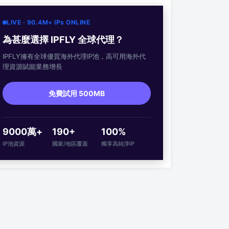
LIVE · 90.4M+ IPs ONLINE
為甚麼選擇 IPFLY 全球代理？
IPFLY擁有全球優質海外代理IP池，高可用海外代
理資源賦能業務增長
免費試用 500MB
9000萬+
190+
100%
IP池資源
國家/地區覆蓋
獨享高純淨IP