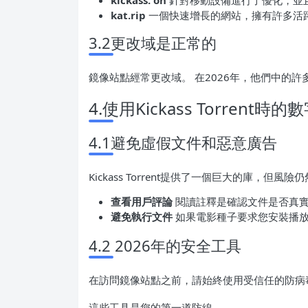
kickass. on
針對移動設備進行了優化，並
kat.rip
一個快速增長的網站，擁有許多活
3.2更改域是正常的
鏡像站點經常更改域。 在2026年，他們中的
4.使用Kickass Torrent時
4.1避免虛假文件和惡意廣告
Kickass Torrent提供了一個巨大的庫，但風險
查看用戶評論
閱讀註釋是確認文件是否真
避免執行文件
如果電影種子要求您安裝播
4.2 2026年的安全工具
在訪問鏡像站點之前，請始終使用受信任的防病
這些工具是您的第一道防線。