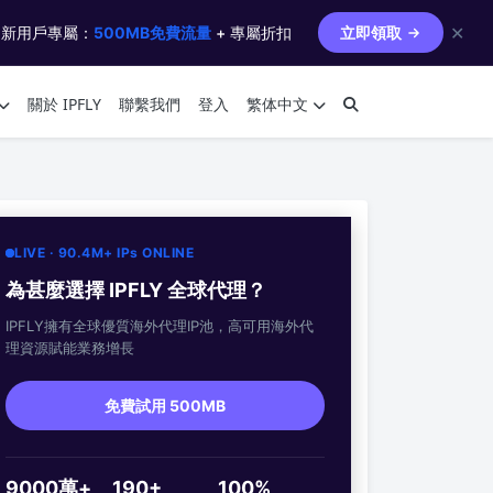
✕
 新用戶專屬：
500MB免費流量
+ 專屬折扣
立即領取
關於 IPFLY
聯繫我們
登入
繁体中文
LIVE · 90.4M+ IPs ONLINE
為甚麼選擇 IPFLY 全球代理？
IPFLY擁有全球優質海外代理IP池，高可用海外代
理資源賦能業務增長
免費試用 500MB
9000萬+
190+
100%