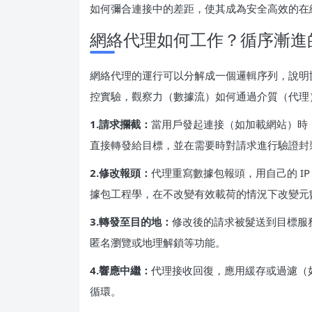
如何彌合連接中的差距，使其成為安全高效的在
網絡代理如何工作？循序漸進
網絡代理的運行可以分解成一個邏輯序列，說明
控實驗，觀察力（數據流）如何通過介質（代理
1.請求攔截：
當用戶發起連接（如加載網站）時
直接轉發給目標，並在需要時對請求進行驗證封
2.修改報頭：
代理重寫數據包報頭，用自己的 IP
據包工程學，在不改變有效載荷的情況下改變元
3.轉發至目的地：
修改後的請求被髮送到目標服
匿名瀏覽或地理解鎖等功能。
4.響應中繼：
代理接收回復，應用緩存或過濾（
循環。