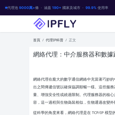
代理池
9000萬+
條 · 涵蓋
190+
國家及城市 ·
99.9%
使用率
首頁
代理IP科普
正文
網絡代理：中介服務器和數據
網絡代理在龐大的數字通信網絡中充當著巧妙的
出之間傳遞信號以確保協調順暢一樣。這些服務
量、增強安全性或繞過限制。代理服務器的核心
容，這一過程與生物偽裝相似，生物通過改變外
從科學的角度來看，網絡代理是在 TCP/IP 模