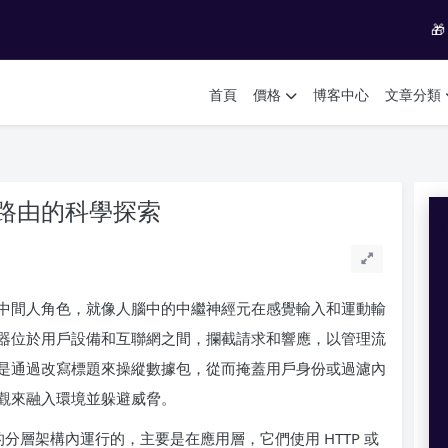

首頁
價格
博客中心
文章分類
路由的科學探索
中間人角色，就像人腦中的中繼神經元在感覺輸入和運動輸
器位於用戶設備和互聯網之間，攔截請求和響應，以管理流
是通過改寫標題來操縱數據包，從而掩蓋用戶身份或過濾內
觀來融入環境並躲避威脅。
型的分層架構內運行的，主要是在應用層，它們使用 HTTP 或