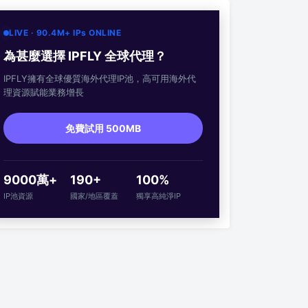
LIVE · 90.4M+ IPs ONLINE
為甚麼選擇 IPFLY 全球代理？
IPFLY擁有全球優質海外代理IP池，高可用海外代
理資源賦能業務增長
免費試用 500MB
9000萬+
190+
100%
IP池資源
國家/地區覆蓋
獨享高純淨IP