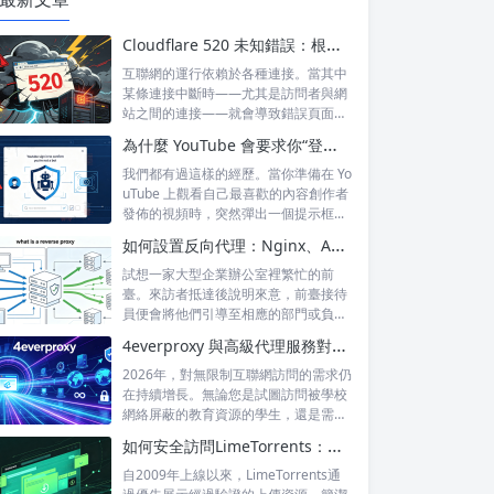
Cloudflare 520 未知錯誤：根本原因及永久預防技巧
互聯網的運行依賴於各種連接。當其中
某條連接中斷時——尤其是訪問者與網
站之間的連接——就會導致錯誤頁面的
出現，這...
為什麼 YouTube 會要求你“登錄以確認你不是機器人”？
我們都有過這樣的經歷。當你準備在 Yo
uTube 上觀看自己最喜歡的內容創作者
發佈的視頻時，突然彈出一個提示框...
如何設置反向代理：Nginx、Apache 和 HAProxy 詳解
試想一家大型企業辦公室裡繁忙的前
臺。來訪者抵達後說明來意，前臺接待
員便會將他們引導至相應的部門或負責
人處。來訪...
4everproxy 與高級代理服務對比：速度、隱私和可靠性的比較
2026年，對無限制互聯網訪問的需求仍
在持續增長。無論您是試圖訪問被學校
網絡屏蔽的教育資源的學生，還是需要
訪問...
如何安全訪問LimeTorrents：使用家庭代理繞過封鎖
自2009年上線以來，LimeTorrents通