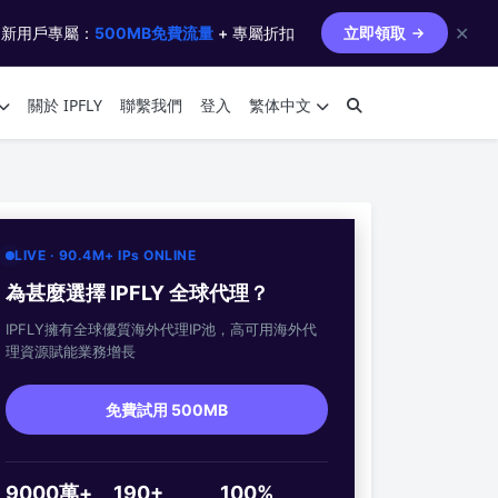
✕
 新用戶專屬：
500MB免費流量
+ 專屬折扣
立即領取
關於 IPFLY
聯繫我們
登入
繁体中文
LIVE · 90.4M+ IPs ONLINE
為甚麼選擇 IPFLY 全球代理？
IPFLY擁有全球優質海外代理IP池，高可用海外代
理資源賦能業務增長
免費試用 500MB
9000萬+
190+
100%