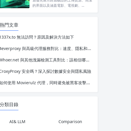
過優先展示經過驗證的上傳資源、簡潔
的界面以及涵蓋電影、電視劇、...
熱門文章
1337x.to 無法訪問？原因及解決方法如下
4everproxy 與高級代理服務對比：速度、隱私和可靠性的比較
Whoer.net 與其他洩漏檢測工具對比：該相信哪一個？
CroxyProxy 安全嗎？深入探討數據安全與隱私風險
如何使用 Movierulz 代理，同時避免被黑客攻擊、追蹤或封鎖
分類目錄
AI& LLM
Comparison