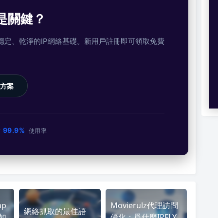
是關鍵？
提供穩定、乾淨的IP網絡基礎。新用戶註冊即可領取免費
方案
99.9%
市
使用率
ap
Movierulz代理訪問
網絡抓取的最佳語
：如
優化：爲什麼IPFLY