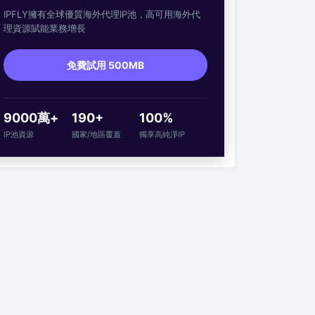
IPFLY擁有全球優質海外代理IP池，高可用海外代
理資源賦能業務增長
免費試用 500MB
9000萬+
190+
100%
IP池資源
國家/地區覆蓋
獨享高純淨IP