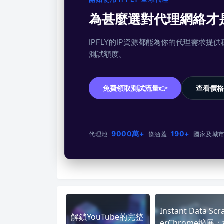
為甚麼選對代理網絡才
IPFLY的IP資源都能為你的代理需求
測試額度。
免費領取測試流量👉
查看價格
9000萬+
190+
代理池
條
涵蓋
國家及城
Instant Data Scr
解鎖YouTube的完整
erChrome擴展