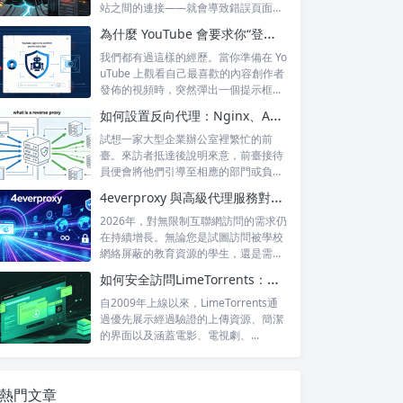
站之間的連接——就會導致錯誤頁面的
出現，這...
為什麼 YouTube 會要求你“登錄以確認你不是機器人”？
我們都有過這樣的經歷。當你準備在 Yo
uTube 上觀看自己最喜歡的內容創作者
發佈的視頻時，突然彈出一個提示框...
如何設置反向代理：Nginx、Apache 和 HAProxy 詳解
試想一家大型企業辦公室裡繁忙的前
臺。來訪者抵達後說明來意，前臺接待
員便會將他們引導至相應的部門或負責
人處。來訪...
4everproxy 與高級代理服務對比：速度、隱私和可靠性的比較
2026年，對無限制互聯網訪問的需求仍
在持續增長。無論您是試圖訪問被學校
網絡屏蔽的教育資源的學生，還是需要
訪問...
如何安全訪問LimeTorrents：使用家庭代理繞過封鎖
自2009年上線以來，LimeTorrents通
過優先展示經過驗證的上傳資源、簡潔
的界面以及涵蓋電影、電視劇、...
熱門文章