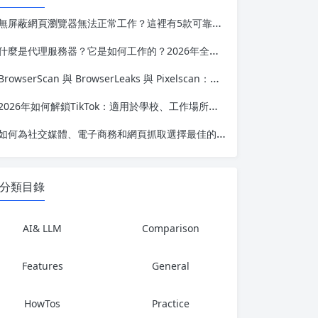
無屏蔽網頁瀏覽器無法正常工作？這裡有5款可靠的替代方案
什麼是代理服務器？它是如何工作的？2026年全面指南
BrowserScan 與 BrowserLeaks 與 Pixelscan：哪種指紋測試能揭示更多信息？
2026年如何解鎖TikTok：適用於學校、工作場所及受限地區的完整指南
如何為社交媒體、電子商務和網頁抓取選擇最佳的反檢測瀏覽器
分類目錄
AI& LLM
Comparison
Features
General
HowTos
Practice