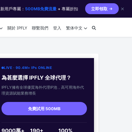
✕
 新用戶專屬：
500MB免費流量
+ 專屬折扣
立即領取
關於 IPFLY
聯繫我們
登入
繁体中文
LIVE · 90.4M+ IPs ONLINE
為甚麼選擇 IPFLY 全球代理？
IPFLY擁有全球優質海外代理IP池，高可用海外代
理資源賦能業務增長
免費試用 500MB
9000萬+
190+
100%