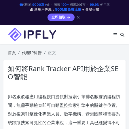
代理池
9000萬+
條 · 涵蓋
190+
國家及城市 ·
99.9%
使用率
🎁 新用戶專屬：
500MB免費流量
+ 專屬折扣
✕
立即領取
首頁
代理IP科普
正文
如何將Rank Tracker API用於企業SE
O智能
排名跟蹤器應用編程接口提供對搜索引擎排名數據的編程訪
問，無需手動檢查即可自動監控搜索引擎中的關鍵字位置。
對於搜索引擎優化專業人員、數字機構、營銷團隊和需要系
統跟蹤搜索可見性的企業來說，這一重要工具已經變得不可