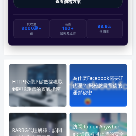
查看價格方案
代理池
涵蓋
99.9%
9000萬+
190+
使用率
條
國家及城市
為什麼Facebook需要IP
HTTP代理IP從數據獲取
代理？ 揭秘臉書背後的
到跨境運營的實戰指南
運營秘密
訪問Roblox Anywher
RARBG代理解釋：訪問
e：遊戲被阻止時的安全