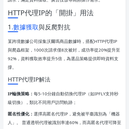
HTTP代理IP的「開掛」用法
1
.數據獲取
與反爬對抗
某跨境數據公司採集沃爾瑪商品數據時，搭配HTTP代理IP
與爬蟲框架，1000次請求僅8次被封，成功率從20%提升至
92%，資料獲取效率提升5倍，為選品策略提供即時資料支
撐。
HTTP代理IP解法
IP輪換策略：
每5-10分鐘自動切換代理IP（如IPFLY支持秒
級切換），類比不同用戶訪問軌跡；
匿名性優化：
選擇高匿名代理IP，避免被平臺識別為「機器
人」。 普通透明代理被識別率達60%，而高匿名代理可降至