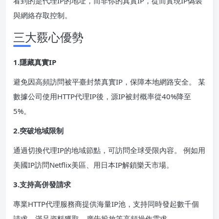
看到的是代理IP的地址，而非你的真實IP，從而實現IP偽裝
與網絡存取控制。
三大覈心優勢
1.隱藏真實IP
避免因高頻訪問被平臺封禁真實IP，保障本地網路安全。 某
數據公司使用HTTP代理IP後，源IP被封概率從40%降至
5%。
2.突破地域限制
通過切換代理IP的地域節點，可訪問全球受限內容。 例如用
美國IP訪問Netflix美區、用日本IP解鎖樂天市場。
3.支持高併發請求
專業HTTP代理服務商提供海量IP池，支持同時發起數千個
請求，滿足資料獲取、廣告投放等高頻操作需求。