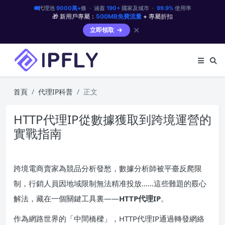
代理池
9000萬+
條 · 涵蓋
190+
國家及城市 ·
99.9%
使用率
🎁 新用戶專屬：
500MB免費流量
+ 專屬折扣
✕
立即領取
首頁
代理IP科普
正文
HTTP代理IP從數據獲取到跨境運營的
實戰指南
跨境電商賣家為競品分析發愁，數據分析師被平臺反爬限
制，行銷人員因地域限制無法精准投放……這些難題的覈心
解法，藏在一個關鍵工具裏——
HTTP代理IP
。
作為網路世界的「中間橋樑」，HTTP代理IP通過轉發網絡