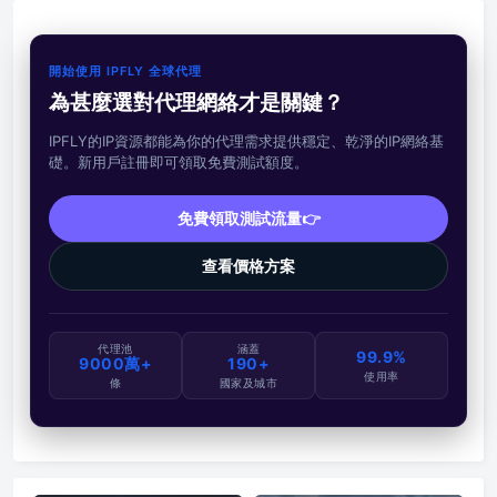
開始使用 IPFLY 全球代理
為甚麼選對代理網絡才是關鍵？
IPFLY的IP資源都能為你的代理需求提供穩定、乾淨的IP網絡基
礎。新用戶註冊即可領取免費測試額度。
免費領取測試流量👉
查看價格方案
代理池
涵蓋
99.9%
9000萬+
190+
使用率
條
國家及城市