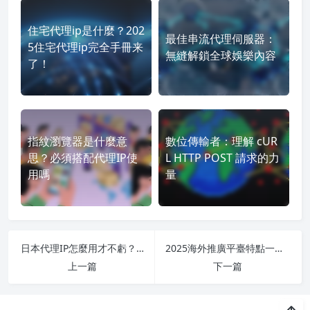
住宅代理ip是什麼？202
最佳串流代理伺服器：
5住宅代理ip完全手冊来
無縫解鎖全球娛樂內容
了！
指紋瀏覽器是什麼意
數位傳輸者：理解 cUR
思？必須搭配代理IP使
L HTTP POST 請求的力
用嗎
量
日本代理IP怎麼用才不虧？ 避坑實操
2025海外推廣平臺特點一覽：TikTok/facebook/Instagram/YouTube
上一篇
下一篇