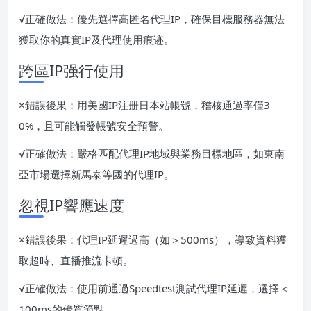
√正確做法：優先選擇高匿名代理IP，確保目標服務器無法
獲取你的真實IP及代理使用痕迹。
跨區IP强行使用
×錯誤後果：用美國IP注册日本站帳號，稽核通過率僅3
0%，且可能觸發帳號安全預警。
√正確做法：嚴格匹配代理IP地域與業務目標地區，如東南
亞市場選擇新馬泰等國的代理IP。
忽視IP響應速度
×錯誤後果：代理IP延遲過高（如＞500ms），導致資料獲
取超時、直播推流卡頓。
√正確做法：使用前通過Speedtest測試代理IP延遲，選擇＜
100ms的優質節點。