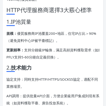
HTTP代理服務商選擇3大覈心標準
1.IP池質量
規模：
優質服務商IP池覆蓋200+地區，住宅IP占比＞90%
（避免資料中心IP被平臺標記）。
更新頻率：
支持分鐘級IP輪換，滿足高頻資料獲取需求（如I
PFLY支持5-60分鐘自定義切換）。
2
.技术能力
協定支持：同時支持HTTP/HTTPS/SOCKS5協定，適配不同
業務場景。
API調用：提供批量API介面，方便企業級用戶集成到現有系
統（如資料獲取平臺、廣告投放系統）。