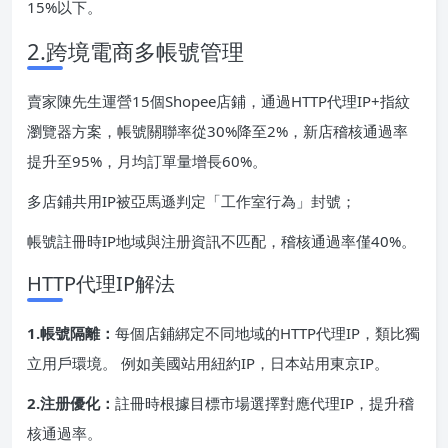
15%以下。
2.跨境電商多帳號管理
賣家陳先生運營15個Shopee店鋪，通過HTTP代理IP+指紋
瀏覽器方案，帳號關聯率從30%降至2%，新店稽核通過率
提升至95%，月均訂單量增長60%。
多店鋪共用IP被亞馬遜判定「工作室行為」封號；
帳號註冊時IP地域與注册資訊不匹配，稽核通過率僅40%。
HTTP代理IP解法
1.帳號隔離：
每個店鋪綁定不同地域的HTTP代理IP，類比獨
立用戶環境。 例如美國站用紐約IP，日本站用東京IP。
2.注册優化：
註冊時根據目標市場選擇對應代理IP，提升稽
核通過率。