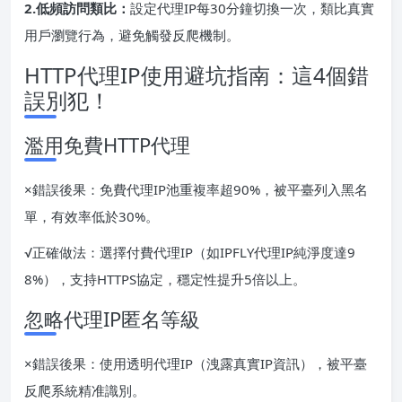
2.低頻訪問類比：
設定代理IP每30分鐘切換一次，類比真實
用戶瀏覽行為，避免觸發反爬機制。
HTTP代理IP使用避坑指南：這4個錯
誤別犯！
濫用免費HTTP代理
×錯誤後果：免費代理IP池重複率超90%，被平臺列入黑名
單，有效率低於30%。
√正確做法：選擇付費代理IP（如IPFLY代理IP純淨度達9
8%），支持HTTPS協定，穩定性提升5倍以上。
忽略代理IP匿名等級
×錯誤後果：使用透明代理IP（洩露真實IP資訊），被平臺
反爬系統精准識別。