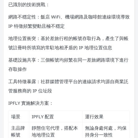
已識別的技術挑戰：
網路不穩定性：飯店 WiFi、機場網路及咖啡館連線環境導致
IP 特徵頻繁變動且極不穩定
地理位置衝突：基於差旅行程的帳號存取行為，產生了與帳
號註冊時所填寫的常駐地相矛盾的 IP 地理位置信息
基礎設施共享：三個帳號均頻繁在同一差旅網路環境下進行
存取操作
工具特徵暴露：社群媒體管理平台的連線請求均源自商業託
管服務商的 IP 位址段
IPFLY 實施解決方案：
場景
IPFLY 配置
運行效果
主品牌
靜態住宅代理，搭配本
無論身處何處，均保
帳號
地地理位置
持身分一致性