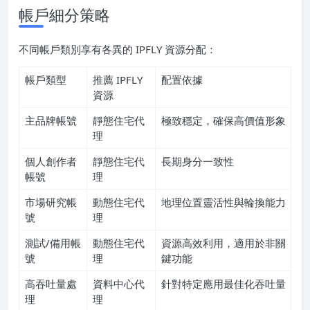
帳戶細分策略
不同帳戶類別享有各異的 IPFLY 資源分配：
帳戶類型
推薦 IPFLY
配置依據
資源
主品牌帳號
靜態住宅代
極致穩定，確保高價值形象
理
個人創作者
靜態住宅代
長期身分一致性
帳號
理
市場研究帳
動態住宅代
地理位置靈活性與輪換能力
號
理
測試/備用帳
動態住宅代
資源高效利用，適用於非關
號
理
鍵功能
高吞吐量處
資料中心代
針對特定應用最佳化吞吐量
理
理