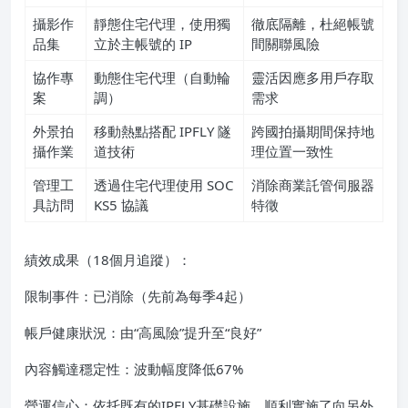
攝影作
靜態住宅代理，使用獨
徹底隔離，杜絕帳號
品集
立於主帳號的 IP
間關聯風險
協作專
動態住宅代理（自動輪
靈活因應多用戶存取
案
調）
需求
外景拍
移動熱點搭配 IPFLY 隧
跨國拍攝期間保持地
攝作業
道技術
理位置一致性
管理工
透過住宅代理使用 SOC
消除商業託管伺服器
具訪問
KS5 協議
特徵
績效成果（18個月追蹤）：
限制事件：已消除（先前為每季4起）
帳戶健康狀況：由“高風險”提升至“良好”
內容觸達穩定性：波動幅度降低67%
營運信心：依托既有的IPFLY基礎設施，順利實施了向另外