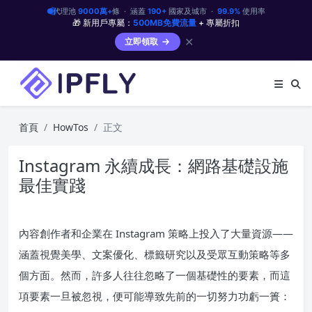
代理池
9000萬+
條 · 涵蓋
190+
國家及城市 ·
99.9%
使用率
🎁 新用戶專屬：
500MB免費流量
+ 專屬折扣
✕
立即領取
首頁
HowTos
正文
Instagram 永續成長：網路基礎設施
最佳實踐
內容創作者和企業在 Instagram 策略上投入了大量資源——
涵蓋視覺美學、文案優化、標籤研究以及受眾互動策略等多
個方面。然而，許多人往往忽略了一個基礎性的要素，而這
項要素一旦被忽視，便可能導致先前的一切努力功虧一簣：