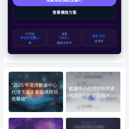
查看價格方案
代理池
涵蓋
99.9%
9000萬+
190+
使用率
條
國家及城市
“2025 年選擇數據中心
數據中心代理IP與普通
代理？這 8 家提供商領
代理IP有什麼區別？
先羣雄”