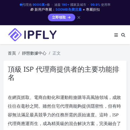
代理池
9000萬+
條 · 涵蓋
190+
國家及城市 ·
99.9%
使用率
🎁 新用戶專屬：
500MB免費流量
+ 專屬折扣
✕
立即領取
首頁
靜態數據中心
正文
頂級 ISP 代理商提供者的主要功能排
名
在網頁抓取、電商自動化和運動鞋搶購等高風險領域，成敗
往往在毫秒之間。雖然住宅代理商能夠提供隱密性，但有時
卻無法滿足最具競爭力的任務所需的原始速度。這時，ISP
代理商應運而生，成為精英級的混合解決方案，完美融合了