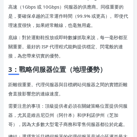
高速（1Gbps 或 10Gbps）伺服器的供應商。同樣重要的
是，要確保卓越的正常運作時間（99.9% 或更高）。即使代
理速度很快，如果經常離線，也毫無用處。
底線：對於運動鞋投放或即時數據抓取來說，每一毫秒都至
關重要。最好的 ISP 代理程式能夠提供穩定、閃電般的連
接，為您帶來切實的優勢。
3：戰略伺服器位置（地理優勢）
距離很重要。代理伺服器與目標網站伺服器之間的實體距離
會直接影響您的連線速度。
需要注意的事項：頂級提供者必須在關鍵策略位置提供伺服
器，尤其是維吉尼亞州（阿什本）和伊利諾伊州（芝加
哥），因為大多數大型電子商務和零售伺服器都位於此處。
總結：選擇靠近目標伺服器的代理伺服器是減少延遲並最大