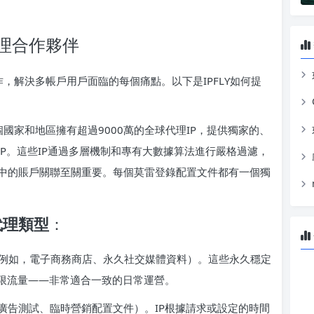
美代理合作夥伴
縫協作，解決多帳戶用戶面臨的每個痛點。以下是IPFLY如何提
90多個國家和地區擁有超過9000萬的全球代理IP，提供獨家的、
IP。這些IP通過多層機制和專有大數據算法進行嚴格過濾，
中的賬戶關聯至關重要。每個莫雷登錄配置文件都有一個獨
代理類型
：
帳戶（例如，電子商務商店、永久社交媒體資料）。這些永久穩定
無限流量——非常適合一致的日常運營。
廣告測試、臨時營銷配置文件）。IP根據請求或設定的時間