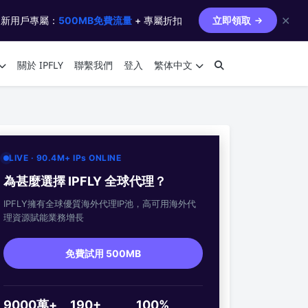
✕
 新用戶專屬：
500MB免費流量
+ 專屬折扣
立即領取
關於 IPFLY
聯繫我們
登入
繁体中文
LIVE · 90.4M+ IPs ONLINE
為甚麼選擇 IPFLY 全球代理？
IPFLY擁有全球優質海外代理IP池，高可用海外代
理資源賦能業務增長
免費試用 500MB
9000萬+
190+
100%