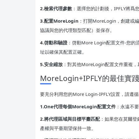
2.檢索代理參數
：選擇您的計劃後，IPFLY將
3.配置MoreLogin
：打開MoreLogin，創建
協議與您的代理類型匹配）並保存。
4.啓動和驗證
：啓動More Login配置文件-
址以確保其配置正確。
5.安全縮放
：對其他MoreLogin配置文件重
MoreLogin+IPFLY的
要充分利用您的More Login-IPFLY設置，請
1.One代理每個MoreLogin配置文件
：永遠不要
2.將代理區域與目標平臺匹配
：如果您在莫爾登錄
產權與平臺期望保持一致。