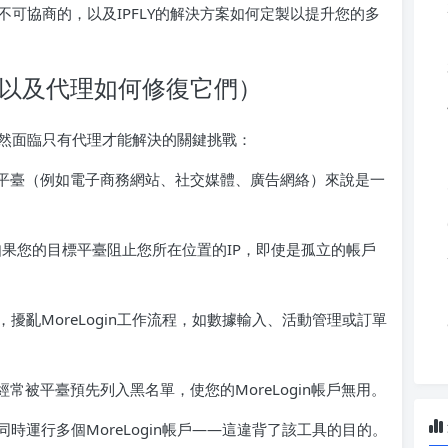
是不可協商的，以及IPFLY的解決方案如何定製以提升您的多
點（以及代理如何修復它們）
戶仍然面臨只有代理才能解決的關鍵挑戰：
對平臺（例如電子商務網站、社交媒體、廣告網絡）來說是一
制-如果您的目標平臺阻止您所在位置的IP，即使是孤立的帳戶
擾亂MoreLogin工作流程，如數據輸入、活動管理或訂單
常被平臺預先列入黑名單，使您的MoreLogin帳戶無用。
時運行多個MoreLogin帳戶——這違背了該工具的目的。