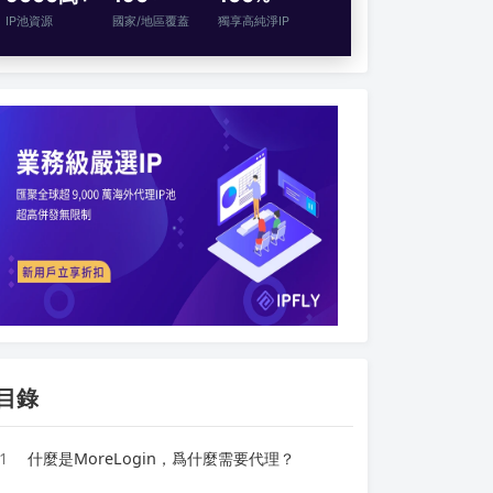
IP池資源
國家/地區覆蓋
獨享高純淨IP
目錄
1
什麼是MoreLogin，爲什麼需要代理？