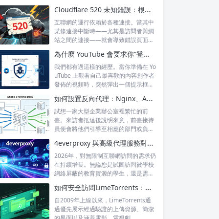
Cloudflare 520 未知錯誤：根本原因及永久預防技巧
互聯網的運行依賴於各種連接。當其中
某條連接中斷時——尤其是訪問者與網
站之間的連接——就會導致錯誤頁面的
出現，這...
為什麼 YouTube 會要求你“登錄以確認你不是機器人”？
我們都有過這樣的經歷。當你準備在 Yo
uTube 上觀看自己最喜歡的內容創作者
發佈的視頻時，突然彈出一個提示框...
如何設置反向代理：Nginx、Apache 和 HAProxy 詳解
試想一家大型企業辦公室裡繁忙的前
臺。來訪者抵達後說明來意，前臺接待
員便會將他們引導至相應的部門或負責
人處。來訪...
4everproxy 與高級代理服務對比：速度、隱私和可靠性的比較
2026年，對無限制互聯網訪問的需求仍
在持續增長。無論您是試圖訪問被學校
網絡屏蔽的教育資源的學生，還是需要
訪問...
如何安全訪問LimeTorrents：使用家庭代理繞過封鎖
自2009年上線以來，LimeTorrents通
過優先展示經過驗證的上傳資源、簡潔
的界面以及涵蓋電影、電視劇、...