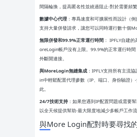
間隔輪換，提高匿名性並繞過阻止-對於需要頻繁更改
數據中心代理
：專爲速度和可擴展性而設計（例
支持大量併發請求，讓您可以同時運行數十個More
無限併發和99.9%正常運行時間
： IPFLY
oreLogin帳戶沒有上限。99.9%的正常
外斷開連接。
與MoreLogin無縫集成
：IPFLY支持所有主流協議
in中輕鬆配置代理參數（IP、端口、身份驗證
此。
24/7技術支持
：如果您遇到IP配置問題或需要幫助
以全天候提供幫助-最大限度地減少多帳戶工作
與More Login配對時要尋