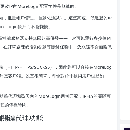
IP的MoreLogin配置文件是無縫的。
如，批量帳戶管理、自動化測試）。這些高速、低延遲的IP
 Login帳戶而不會變慢。
自建的高性能服務器支持無限超高併發——一次可以運行多少個M
運行時間，在訂單處理或活動啓動等關鍵任務中，您永遠不會面臨意
（HTTP/HTTPS/SOCKS5），因此您可以直接在MoreLog
）-無需客戶端。設置很簡單，即使對於非技術用戶也是如
將代理類型與您的MoreLogin用例匹配，IPFLY的團隊可
流程的停機時間。
找的關鍵代理功能