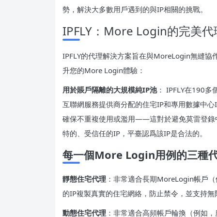
勢，解決大多數用戶遇到的與IP相關的挑戰。
IPFLY：More Login的完
IPFLY的代理解決方案旨在與MoreLogin無
升您的More Login體驗：
用於賬戶隔離的大規模純IP池
： IPFLY在1
互聯網服務提供商分配的住宅IP和專用數據中心
確保不重複使用或濫用——這對於避免莫雷登錄
特的、受信任的IP，平臺認爲該IP是合法的。
每一個More Login用例的三種
靜態住宅代理
：非常適合長期MoreLogin
的IP複製真實的住宅網絡，防止禁令，並支持
動態住宅代理
：非常適合高頻帳戶輪換（例如，