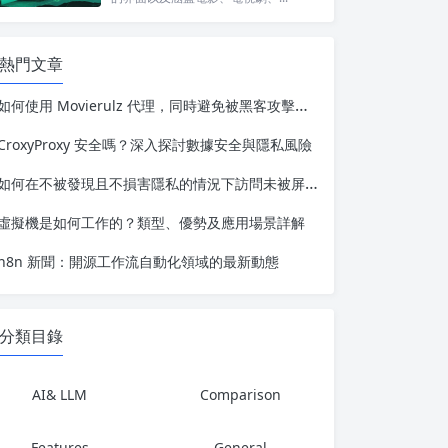
熱門文章
如何使用 Movierulz 代理，同時避免被黑客攻擊、追蹤或封鎖
CroxyProxy 安全嗎？深入探討數據安全與隱私風險
如何在不被發現且不損害隱私的情況下訪問未被屏蔽的YouTube
虛擬機是如何工作的？類型、優勢及應用場景詳解
n8n 新聞：開源工作流自動化領域的最新動態
分類目錄
AI& LLM
Comparison
Features
General