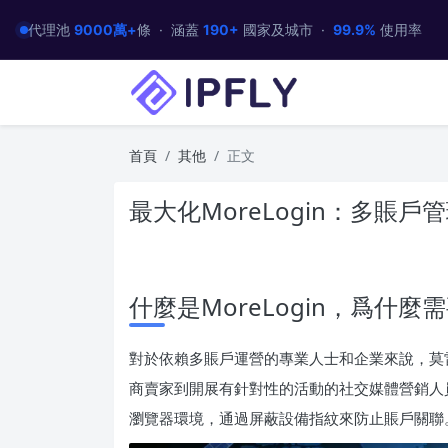
代理池
9000萬+
條 · 涵蓋
190+
國家及城市 ·
99.9%
使用率
首頁
其他
正文
最大化MoreLogin：多賬
什麼是MoreLogin，爲什麼
對於依賴多賬戶運營的專業人士和企業來說，莫
商賣家到開展有針對性的活動的社交媒體營銷人
瀏覽器環境，通過屏蔽設備指紋來防止賬戶關聯