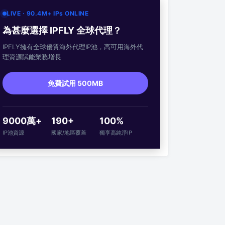
LIVE · 90.4M+ IPs ONLINE
為甚麼選擇 IPFLY 全球代理？
IPFLY擁有全球優質海外代理IP池，高可用海外代
理資源賦能業務增長
免費試用 500MB
9000萬+
190+
100%
IP池資源
國家/地區覆蓋
獨享高純淨IP