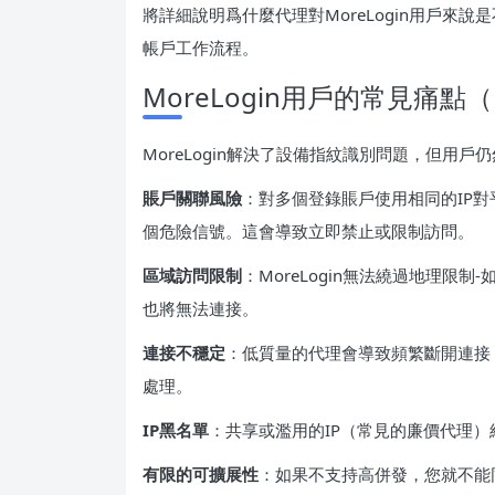
將詳細說明爲什麼代理對MoreLogin用戶來說
帳戶工作流程。
MoreLogin用戶的常見痛
MoreLogin解決了設備指紋識別問題，但用
賬戶關聯風險
：對多個登錄賬戶使用相同的IP
個危險信號。這會導致立即禁止或限制訪問。
區域訪問限制
：MoreLogin無法繞過地理限
也將無法連接。
連接不穩定
：低質量的代理會導致頻繁斷開連接，
處理。
IP黑名單
：共享或濫用的IP（常見的廉價代理）經
有限的可擴展性
：如果不支持高併發，您就不能同