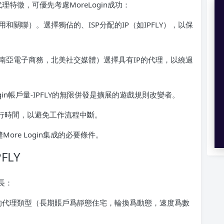
理特徵，可優先考慮MoreLogin成功：
和關聯）。選擇獨佔的、ISP分配的IP（如IPFLY），以保
南亞電子商務，北美社交媒體）選擇具有IP的代理，以繞過
gin帳戶量-IPFLY的無限併發是擴展的遊戲規則改變者。
運行時間，以避免工作流程中斷。
無縫More Login集成的必要條件。
FLY
專長：
的代理類型（長期賬戶爲靜態住宅，輪換爲動態，速度爲數