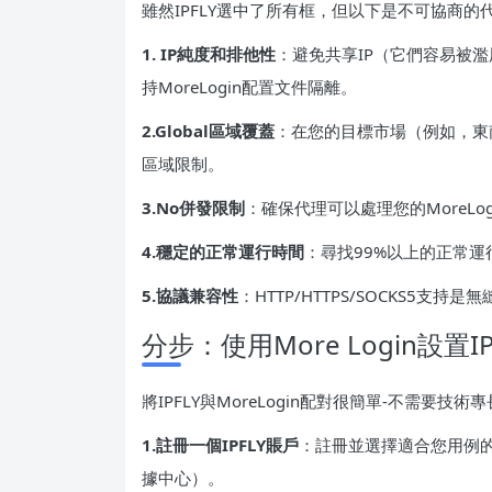
雖然IPFLY選中了所有框，但以下是不可協商的代
1. IP純度和排他性
：避免共享IP（它們容易被濫用
持MoreLogin配置文件隔離。
2.Global區域覆蓋
：在您的目標市場（例如，東
區域限制。
3.No併發限制
：確保代理可以處理您的MoreLo
4.穩定的正常運行時間
：尋找99%以上的正常
5.協議兼容性
：HTTP/HTTPS/SOCKS5支持是
分步：使用More Login設置IP
將IPFLY與MoreLogin配對很簡單-不需要技術
1.註冊一個IPFLY賬戶
：註冊並選擇適合您用例
據中心）。