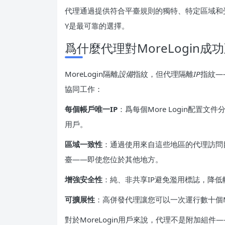
代理通過提供符合平臺規則的獨特、特定區域和受信任
Y是最可靠的選擇。
爲什麼代理對MoreLogin成
MoreLogin隔離
設備
指紋，但代理隔離
IP
指紋—
協同工作：
每個帳戶唯一IP
：爲每個More Login配置
用戶。
區域一致性
：通過使用來自這些地區的代理訪問
臺——即使您位於其他地方。
增強安全性
：純、非共享IP避免濫用標誌，降
可擴展性
：高併發代理讓您可以一次運行數十個Mo
對於MoreLogin用戶來說，代理不是附加組件—