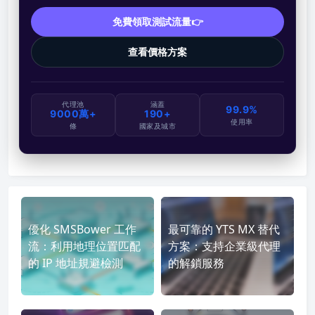
免費領取測試流量👉
查看價格方案
代理池
涵蓋
99.9%
9000萬+
190+
使用率
條
國家及城市
優化 SMSBower 工作
最可靠的 YTS MX 替代
流：利用地理位置匹配
方案：支持企業級代理
的 IP 地址規避檢測
的解鎖服務