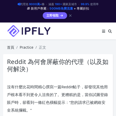
代理池
9000萬+
條 · 涵蓋
190+
國家及城市 ·
99.9%
使用率
🎁 新用戶專屬：
500MB免費流量
+ 專屬折扣
✕
立即領取
首頁
Practice
正文
Reddit 為何會屏蔽你的代理（以及如
何解決）
沒有什麼比花時間精心撰寫一篇Reddit帖子，卻發現其他用
戶根本看不到更令人沮喪的了。更糟糕的是，當你試圖登錄
賬戶時，卻看到一條紅色橫幅提示：“您的請求已被網絡安
全系統攔截。”