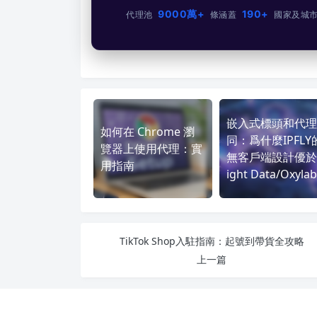
9000萬+
190+
代理池
條
涵蓋
國家及城
嵌入式標頭和代理
如何在 Chrome 瀏
同：爲什麼IPFLY
覽器上使用代理：實
無客戶端設計優於
用指南
ight Data/Oxylab
TikTok Shop入駐指南：起號到帶貨全攻略
上一篇