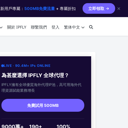
✕
 新用戶專屬：
500MB免費流量
+ 專屬折扣
立即領取
關於 IPFLY
聯繫我們
登入
繁体中文
LIVE · 90.4M+ IPs ONLINE
為甚麼選擇 IPFLY 全球代理？
IPFLY擁有全球優質海外代理IP池，高可用海外代
理資源賦能業務增長
免費試用 500MB
9000萬+
190+
100%