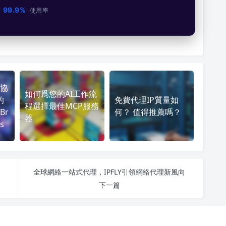
99.9%
市
使用率
協
如何爲您的AI工作流
的
免費代理IP質量如
程選擇最佳MCP服務
Br
何？ 值得推薦嗎？
器
s
全球網絡一站式代理，IPFLY引領網絡代理新風向
下一篇