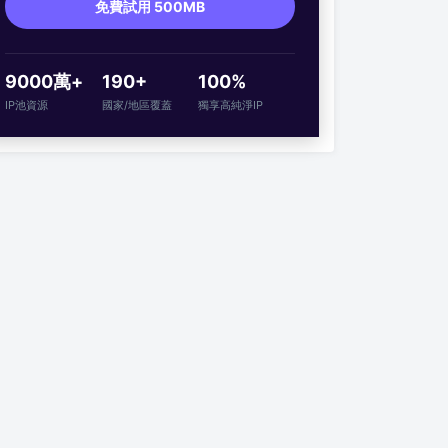
免費試用 500MB
9000萬+
190+
100%
IP池資源
國家/地區覆蓋
獨享高純淨IP