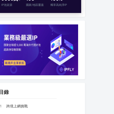
IP池資源
國家/地區覆蓋
獨享高純淨IP
目錄
1
跨境上網挑戰