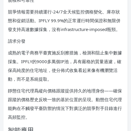
規模和可靠性
競爭情報需要持續運行-24/7全天候監控價格變化、庫存狀
態和促銷活動。IPFLY 99.9%的正常運行時間保證和無限併
發支持高速數據採集，沒有infrastructure-imposed瓶頸。
請求分發
成熟的電子商務平臺實施反刮擦措施，檢測和阻止集中數據
採集。IPFLY的9000多萬個IP池，具有嚴格的質量過濾，確
保高純度的住宅地址，使分佈式收集看起來像有機瀏覽活
動，而不是系統提取。
靜態住宅代理爲縱向價格跟蹤提供持久的地理身份——確保
跟蹤的價格歷史反映一致的基於位置的呈現。動態住宅代理
能夠在不觸發平臺防禦的情況下對廣泛的競爭對手目錄進行
高頻監控。
智能應用