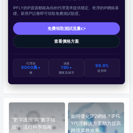
IPFLY的IP資源都能為你的代理需求提供穩定、乾淨的IP網絡基
礎。新用戶註冊即可領取免費測試額度。
免費領取測試流量👉
查看價格方案
代理池
涵蓋
99.9%
9000萬+
190+
使用率
條
國家及城市
如何優化IP2網絡？IPFL
”數字護照”與”數字指
Y代理解決方案助力提高
紋”：流行科學指南
跨境業務效率