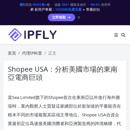
代理池
9000萬+
條 · 涵蓋
190+
國家及城市 ·
99.9%
使用率
🎁 新用戶專屬：
500MB免費流量
+ 專屬折扣
✕
立即領取
首頁
代理IP科普
正文
Shopee USA：分析美國市場的東南
亞電商巨頭
當Sea Limited旗下的Shopee首次在東南亞以外進行海外擴
張時，業內觀察人士質疑這家總部位於新加坡的平臺能否在
根本不同的市場複製其區域主導地位。Shopee USA合資企
業最初定位爲連接美國消費者和亞洲製造商的跨境橋樑，代