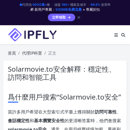
代理池
9000萬+
條 · 涵蓋
190+
國家及城市 ·
99.9%
使用率
🎁 新用戶專屬：
500MB免費流量
+ 專屬折扣
✕
立即領取
首頁
代理IP科普
正文
Solarmovie.to安全解釋：穩定性、
訪問和智能工具
爲什麼用戶搜索“Solarmovie.to安全”
當許多用戶希望在大型索引式平臺上獲得關於
訪問可靠性
、
會話穩定性
和
基本瀏覽安全性
的更清晰答案時，他們會搜索
solarmovie.to安全
。通常，在用戶經歷緩慢加載、重複刷