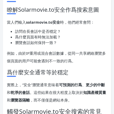
瞭解Solarmovie.to安全作爲搜索意圖
當人們輸入
solarmovie.to安全
時，他們經常會問：
訪問在長會話中是否穩定？
爲什麼頁面有時無法加載？
瀏覽會話如何保持一致？
例如，由於IP重用或混合會話數據，從同一共享網絡瀏覽多
個頁面的用戶可能會遇到不一致的行爲。
爲什麼安全通常等於穩定
實際上，“安全”瀏覽通常意味着
可預測的行爲
、
更少的中斷
和
乾淨的會話
。這些結果在很大程度上取決於
知識產權質量
和
瀏覽器隔離
，而不僅僅是網站本身。
觸發Solarmovie.to安全搜索的常見