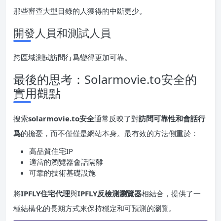
那些審查大型目錄的人獲得的中斷更少。
開發人員和測試人員
跨區域測試訪問行爲變得更加可靠。
最後的思考：Solarmovie.to安全的
實用觀點
搜索
solarmovie.to安全
通常反映了對
訪問可靠性和會話行
爲
的擔憂，而不僅僅是網站本身。最有效的方法側重於：
高品質住宅IP
適當的瀏覽器會話隔離
可靠的技術基礎設施
將
IPFLY住宅代理
與
IPFLY反檢測瀏覽器
相結合，提供了一
種結構化的長期方式來保持穩定和可預測的瀏覽。