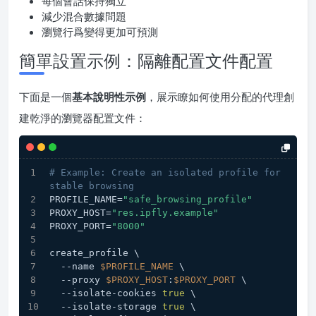
每個會話保持獨立
減少混合數據問題
瀏覽行爲變得更加可預測
簡單設置示例：隔離配置文件配置
下面是一個
基本說明性示例
，展示瞭如何使用分配的代理創
建乾淨的瀏覽器配置文件：
# Example: Create an isolated profile for 
stable browsing
PROFILE_NAME=
"safe_browsing_profile"
PROXY_HOST=
"res.ipfly.example"
PROXY_PORT=
"8000"
create_profile \
  --name 
$PROFILE_NAME
 \
  --proxy 
$PROXY_HOST
:
$PROXY_PORT
 \
  --isolate-cookies 
true
 \
  --isolate-storage 
true
 \