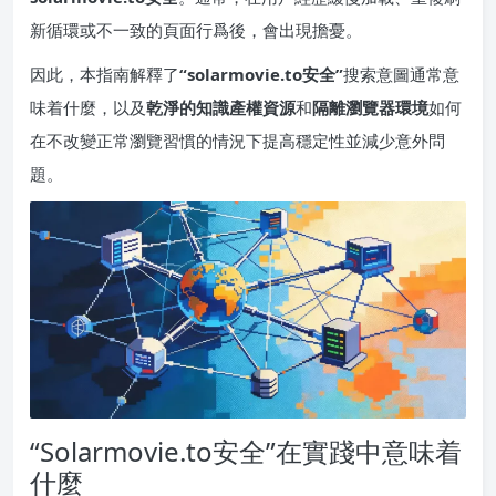
新循環或不一致的頁面行爲後，會出現擔憂。
因此，本指南解釋了
“solarmovie.to安全”
搜索意圖通常意
味着什麼，以及
乾淨的知識產權資源
和
隔離瀏覽器環境
如何
在不改變正常瀏覽習慣的情況下提高穩定性並減少意外問
題。
“Solarmovie.to安全”在實踐中意味着
什麼