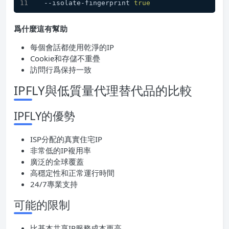
  --isolate-fingerprint 
true
爲什麼這有幫助
每個會話都使用乾淨的IP
Cookie和存儲不重疊
訪問行爲保持一致
IPFLY與低質量代理替代品的比較
IPFLY的優勢
ISP分配的真實住宅IP
非常低的IP複用率
廣泛的全球覆蓋
高穩定性和正常運行時間
24/7專業支持
可能的限制
比基本共享IP服務成本更高