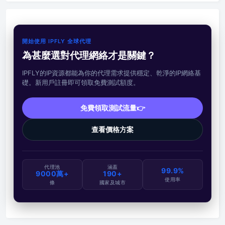
開始使用 IPFLY 全球代理
為甚麼選對代理網絡才是關鍵？
IPFLY的IP資源都能為你的代理需求提供穩定、乾淨的IP網絡基
礎。新用戶註冊即可領取免費測試額度。
免費領取測試流量👉
查看價格方案
代理池
涵蓋
99.9%
9000萬+
190+
使用率
條
國家及城市