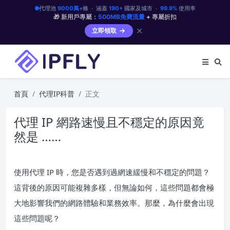
代理池
9000萬+
條 · 涵蓋
190+
國家及城市 ·
99.9%
使用率
🎁 新用戶專屬：
500MB免費流量
+ 專屬折扣
✕
立即領取
首頁
代理IP科普
正文
代理 IP 網路速慢且不穩定的原因竟
然是 ……
使用代理 IP 時，您是否遇到過網速緩慢和不穩定的問題？
這背後的原因可能複雜多樣，但無論如何，這些問題都會極
大地影響我們的網路體驗和業務效率。那麼，為什麼會出現
這些問題呢？