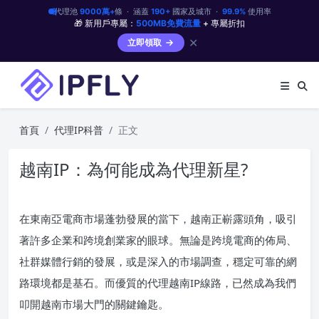
代理池
9000萬+
條 · 涵蓋
190+
國家及城市 ·
99.9%
使用率
🎁 新用戶專屬：
500MB免費流量
+ 專屬折扣
✕
立即領取
首頁
代理IP科普
正文
越南IP：為何能成為代理新星?
在東南亞電商市場蓬勃發展的當下，越南正嶄露頭角，吸引
著許多企業和跨境創業家的眼球。無論是跨境電商的佈局、
社群媒體行銷的發展，或是深入的市場調查，穩定可靠的網
路環境都是基石。而優質的代理越南IP線路，已然成為我們
叩開越南市場大門的關鍵鑰匙。