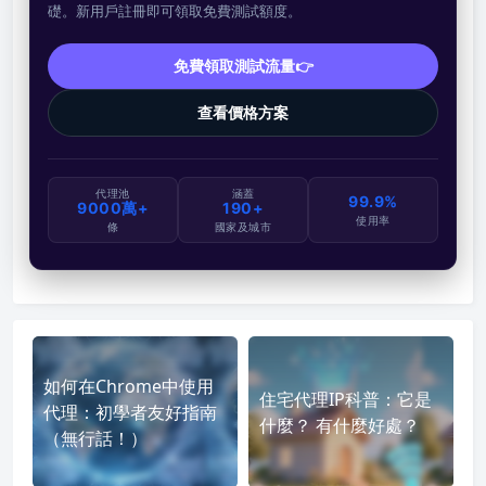
礎。新用戶註冊即可領取免費測試額度。
免費領取測試流量👉
查看價格方案
代理池
涵蓋
99.9%
9000萬+
190+
使用率
條
國家及城市
如何在Chrome中使用
住宅代理IP科普：它是
代理：初學者友好指南
什麼？ 有什麼好處？
（無行話！）