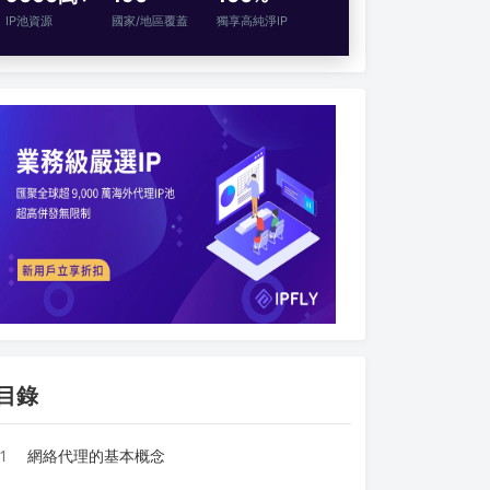
IP池資源
國家/地區覆蓋
獨享高純淨IP
目錄
1
網絡代理的基本概念