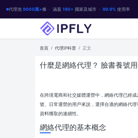
代理池
9000萬+
條 · 涵蓋
190+
國家及城市 ·
99.9%
使用率
首頁
代理IP科普
正文
什麼是網絡代理？ 臉書養號
在跨境電商和社交媒體運營中，網絡代理已經成
號、日常運營的用戶來說，選擇合適的網絡代理
資料獲取的連續性。
網絡代理的基本概念