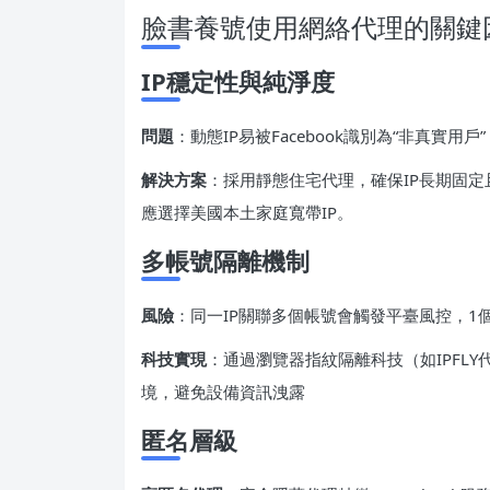
臉書養號使用網絡代理的關鍵
IP穩定性與純淨度
問題
：動態IP易被Facebook識別為“非真實用
解決方案
：採用靜態住宅代理，確保IP長期固定
應選擇美國本土家庭寬帶IP。
多帳號隔離機制
風險
：同一IP關聯多個帳號會觸發平臺風控，1個
科技實現
：通過瀏覽器指紋隔離科技（如IPFL
境，避免設備資訊洩露
匿名層級