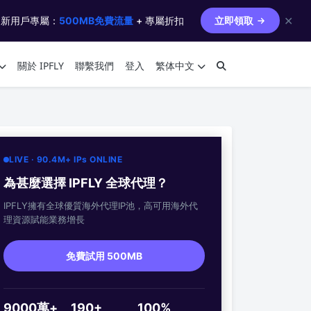
✕
 新用戶專屬：
500MB免費流量
+ 專屬折扣
立即領取
關於 IPFLY
聯繫我們
登入
繁体中文
LIVE · 90.4M+ IPs ONLINE
為甚麼選擇 IPFLY 全球代理？
IPFLY擁有全球優質海外代理IP池，高可用海外代
理資源賦能業務增長
免費試用 500MB
9000萬+
190+
100%