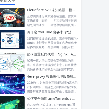
Cloudflare 520 未知錯誤：根本原因及永久預防技巧
互聯網的運行依賴於各種連接。當其中
某條連接中斷時——尤其是訪問者與網
站之間的連接——就會導致錯誤頁面的
出現，這...
為什麼 YouTube 會要求你“登錄以確認你不是機器人”？
我們都有過這樣的經歷。當你準備在 Yo
uTube 上觀看自己最喜歡的內容創作者
發佈的視頻時，突然彈出一個提示框...
如何設置反向代理：Nginx、Apache 和 HAProxy 詳解
試想一家大型企業辦公室裡繁忙的前
臺。來訪者抵達後說明來意，前臺接待
員便會將他們引導至相應的部門或負責
人處。來訪...
4everproxy 與高級代理服務對比：速度、隱私和可靠性的比較
2026年，對無限制互聯網訪問的需求仍
在持續增長。無論您是試圖訪問被學校
網絡屏蔽的教育資源的學生，還是需要
訪問...
如何安全訪問LimeTorrents：使用家庭代理繞過封鎖
自2009年上線以來，LimeTorrents通