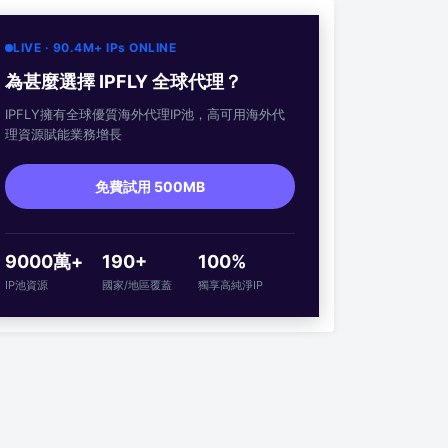
LIVE · 90.4M+ IPs ONLINE
為甚麼選擇 IPFLY 全球代理？
IPFLY擁有全球優質海外代理IP池，高可用海外代
理資源賦能業務增長
免費試用 500MB
9000萬+
190+
100%
IP池資源
國家/地區覆蓋
獨享高純淨IP