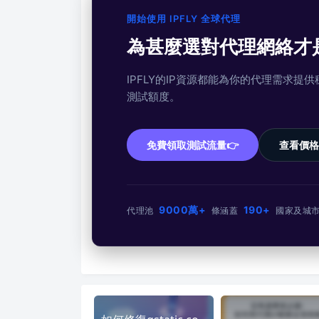
開始使用 IPFLY 全球代理
為甚麼選對代理網絡才
IPFLY的IP資源都能為你的代理需求
測試額度。
免費領取測試流量👉
查看價格
9000萬+
190+
代理池
條
涵蓋
國家及城