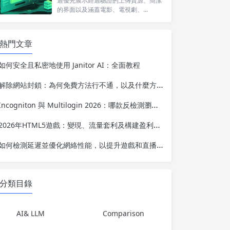
過優先展示經過驗證的上傳資源、簡潔
的界面以及涵蓋電影、電視劇、...
熱門文章
如何安全且私密地使用 Janitor AI：全面教程
解除網站封鎖：為何免費方法行不通，以及什麼方法才能真正長期有效
Incogniton 與 Multilogin 2026：哪款反檢測瀏覽器在多賬號管理方面更勝一籌？
2026年HTML5遊戲：變現、流量套利及構建盈利性網絡遊戲業務的完整指南
如何檢測延遲並優化網絡性能，以提升遊戲和直播體驗
分類目錄
AI& LLM
Comparison