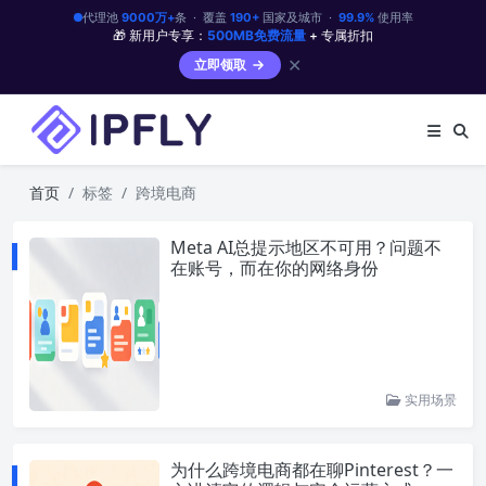
代理池
9000万+
条 · 覆盖
190+
国家及城市 ·
99.9%
使用率
🎁 新用户专享：
500MB免费流量
+ 专属折扣
✕
立即领取
首页
标签
跨境电商
Meta AI总提示地区不可用？问题不
在账号，而在你的网络身份
实用场景
为什么跨境电商都在聊Pinterest？一