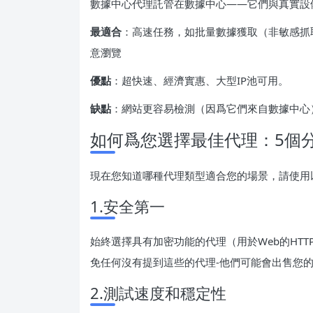
數據中心代理託管在數據中心——它們與真實設
最適合
：高速任務，如批量數據獲取（非敏感抓
意瀏覽
優點
：超快速、經濟實惠、大型IP池可用。
缺點
：網站更容易檢測（因爲它們來自數據中心
如何爲您選擇最佳代理：5個
現在您知道哪種代理類型適合您的場景，請使用
1.安全第一
始終選擇具有加密功能的代理（用於Web的HTT
免任何沒有提到這些的代理-他們可能會出售您
2.測試速度和穩定性