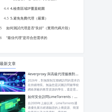
4.4
4.檢查區域IP覆蓋範圍
4.5
5.避免免費代理（嚴重）
5
如何測試代理是否“良好”（實用代碼片段）
6
“最佳代理”是符合您需求的
最新文章
4everproxy 與高級代理服務對比：速度、隱私和可靠性的比較
2026年，對無限制互聯網訪問的需求仍
在持續增長。無論您是試圖訪問被學校
網絡屏蔽的教育資源的學生，還是需要
訪問...
如何安全訪問LimeTorrents：使用家庭代理繞過封鎖
自2009年上線以來，LimeTorrents通
過優先展示經過驗證的上傳資源、簡潔