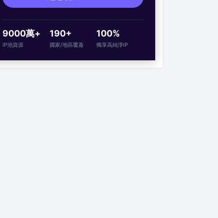
9000萬+
190+
100%
IP池資源
國家/地區覆蓋
獨享高純淨IP