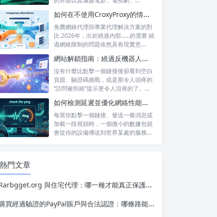
的界面以及涵蓋電影、電視劇、...
如何在不使用CroxyProxy的情況下解鎖網站：熱門替代方案對比
免費網絡代理與專業代理解決方案的對
比 2026年，出於繞過內部……的需要 繞
過網絡限制的問題依然具有現實意
義。...
網站解鎖指南：繞過反機器人系統並訪問被屏蔽的內容
沒有什麼比點擊一個鏈接後卻看到空白
頁面、驗證碼挑戰，或是那令人頭疼的
“訪問被拒絕”提示更令人沮喪的了。無
論你是...
如何檢測延遲並優化網絡性能，以提升遊戲和直播體驗
每當你點擊一個鏈接、發送一條消息或
加載一段視頻時，一個微小的數據包就
會從你的設備傳送到世界某處的服務器
——然後...
熱門文章
Rarbgget.org 與住宅代理：哪一種才能真正保護您的隱私？
購買經過驗證的PayPal賬戶與合法認證：哪條路能通向長期成功？