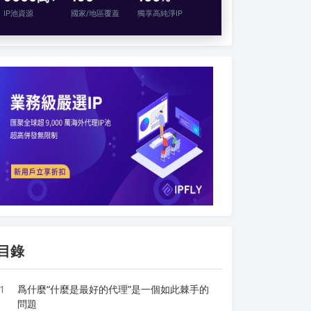
IP池資源
國家/地區覆蓋
獨享高純淨IP
目錄
1
爲什麼“什麼是最好的代理”是一個如此棘手的
問題