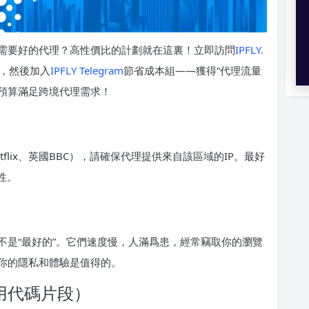
需要好的代理？高性價比的計劃就在這裏！立即訪問
IPFLY.
），然後加入
IPFLY Telegram
節省成本組——獲得“代理流量
的預算滿足跨境代理需求！
lix、英國BBC），請確保代理提供來自該區域的IP。最好
性。
不是“最好的”。它們速度慢，人滿爲患，經常竊取你的瀏覽
你的隱私和體驗是值得的。
用代碼片段）