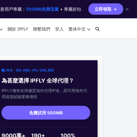
✕
 新用戶專屬：
500MB免費流量
+ 專屬折扣
立即領取
關於 IPFLY
聯繫我們
登入
繁体中文
LIVE · 90.4M+ IPs ONLINE
為甚麼選擇 IPFLY 全球代理？
IPFLY擁有全球優質海外代理IP池，高可用海外代
理資源賦能業務增長
免費試用 500MB
9000萬+
190+
100%