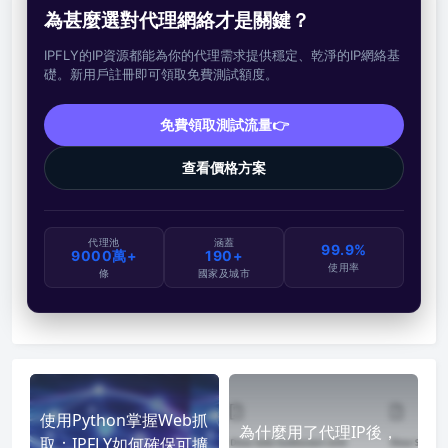
為甚麼選對代理網絡才是關鍵？
IPFLY的IP資源都能為你的代理需求提供穩定、乾淨的IP網絡基
礎。新用戶註冊即可領取免費測試額度。
免費領取測試流量👉
查看價格方案
代理池
涵蓋
99.9%
9000萬+
190+
使用率
條
國家及城市
使用Python掌握Web抓
為什麼用了代理IP後，
取：IPFLY如何確保可擴