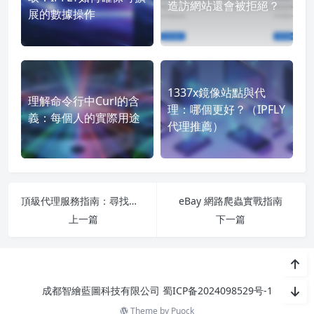
造訪網站還會被拒絕？
展的數據操作
1337x鏡像站點與代
理解命令行中Curl的含
理：哪個更好？（IPFLY
義：每個人的實際用途
代理推薦）
頂級代理服務指南：尋找最符合您需求的選擇
eBay 網路爬蟲實戰指南
上一篇
下一篇
成都智繪藍圖科技有限公司
蜀ICP备2024098529号-1
Theme by
Puock