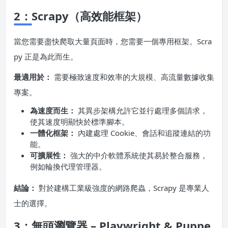
2：Scrapy（高效能框架）
當您需要盡快爬取大量頁面時，您需要一個專用框架。Scra
py 正是為此而生。
最適用於：
需要極致速度和效率的大規模、高流量數據收集
專案。
為速度而生：
其異步架構允許它並行處理多個請求，
使其速度明顯快於標準腳本。
一體化框架：
內建處理 Cookie、會話和追蹤連結的功
能。
可擴展性：
強大的中介軟體系統使其易於整合服務，
例如輪換代理管理器。
結論：
對於建構工業級強度的網路爬蟲，Scrapy 是專業人
士的選擇。
3：無頭瀏覽器 – Playwright & Puppe