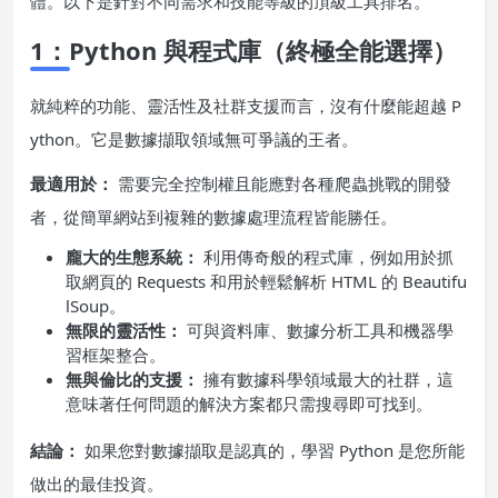
體。以下是針對不同需求和技能等級的頂級工具排名。
1：Python 與程式庫（終極全能選擇）
就純粹的功能、靈活性及社群支援而言，沒有什麼能超越 P
ython。它是數據擷取領域無可爭議的王者。
最適用於：
需要完全控制權且能應對各種爬蟲挑戰的開發
者，從簡單網站到複雜的數據處理流程皆能勝任。
龐大的生態系統：
利用傳奇般的程式庫，例如用於抓
取網頁的 Requests 和用於輕鬆解析 HTML 的 Beautifu
lSoup。
無限的靈活性：
可與資料庫、數據分析工具和機器學
習框架整合。
無與倫比的支援：
擁有數據科學領域最大的社群，這
意味著任何問題的解決方案都只需搜尋即可找到。
結論：
如果您對數據擷取是認真的，學習 Python 是您所能
做出的最佳投資。