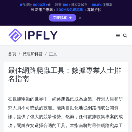
代理池
9000萬+
條 · 涵蓋
190+
國家及城市 ·
99.9%
使用率
🎁 新用戶專屬：
500MB免費流量
+ 專屬折扣
✕
立即領取
首頁
代理IP科普
正文
最佳網路爬蟲工具：數據專業人士排
名指南
在數據驅動的世界中，網路爬蟲已成為企業、行銷人員和研
究人員不可或缺的技能。能夠自動化地從網路擷取公開資
訊，提供了強大的競爭優勢。然而，任何數據收集專案的成
功，關鍵在於選擇合適的工具。本指南將對最佳網路爬蟲工