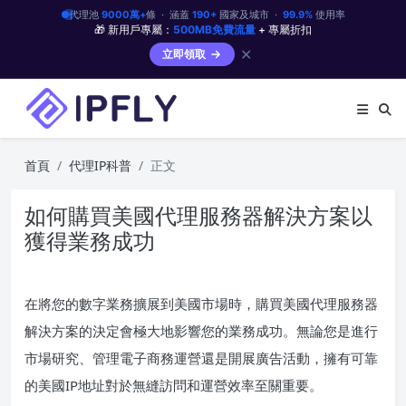
代理池
9000萬+
條 · 涵蓋
190+
國家及城市 ·
99.9%
使用率
🎁 新用戶專屬：
500MB免費流量
+ 專屬折扣
✕
立即領取
首頁
代理IP科普
正文
如何購買美國代理服務器解決方案以
獲得業務成功
在將您的數字業務擴展到美國市場時，購買美國代理服務器
解決方案的決定會極大地影響您的業務成功。無論您是進行
市場研究、管理電子商務運營還是開展廣告活動，擁有可靠
的美國IP地址對於無縫訪問和運營效率至關重要。