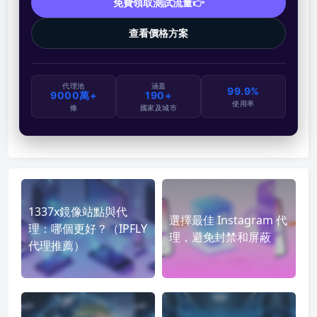
免費領取測試流量👉
查看價格方案
代理池
涵蓋
99.9%
9000萬+
190+
使用率
條
國家及城市
1337x鏡像站點與代
選擇最佳 Instagram 代
理：哪個更好？（IPFLY
理，避免封禁和屏蔽
代理推薦）