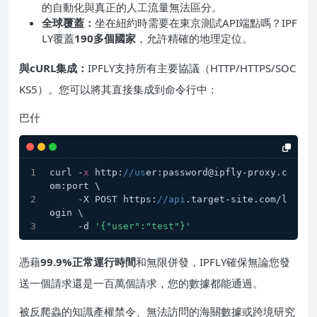
的自動化與真正的人工流量無法區分。
全球覆蓋：
坐在紐約時需要在東京測試API端點嗎？IPF
LY覆蓋
190多個國家
，允許精確的地理定位。
與cURL集成：
IPFLY支持所有主要協議（HTTP/HTTPS/SOC
KS5）。您可以將其直接集成到命令行中：
巴什
curl -
x
 http:
//us
er:password@ipfly-proxy.c
om:port \
     -X POST https:
//api
.target-site.com/l
ogin \
     -d 
'{"user":"test"}'
憑藉
99.9%正常運行時間
和無限併發，IPFLY確保無論您發
送一個請求還是一百萬個請求，您的數據都能通過。
被反爬蟲的知識產權禁令、無法訪問的海關數據或跨境研究