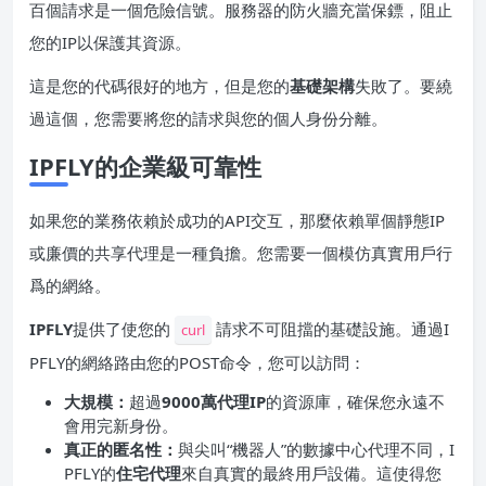
百個請求是一個危險信號。服務器的防火牆充當保鏢，阻止
您的IP以保護其資源。
這是您的代碼很好的地方，但是您的
基礎架構
失敗了。要繞
過這個，您需要將您的請求與您的個人身份分離。
IPFLY的企業級可靠性
如果您的業務依賴於成功的API交互，那麼依賴單個靜態IP
或廉價的共享代理是一種負擔。您需要一個模仿真實用戶行
爲的網絡。
IPFLY
提供了使您的
請求不可阻擋的基礎設施。通過I
curl
PFLY的網絡路由您的POST命令，您可以訪問：
大規模：
超過
9000萬代理IP
的資源庫，確保您永遠不
會用完新身份。
真正的匿名性：
與尖叫“機器人”的數據中心代理不同，I
PFLY的
住宅代理
來自真實的最終用戶設備。這使得您