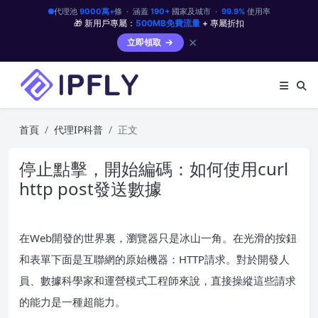
代理池
9000萬+
條 · 涵蓋
190+
國家及城市 ·
99.9%
使用率
🎁 新用戶專屬：
500MB免費流量
+ 專屬折扣
✕
立即領取
首頁
代理IP科普
正文
停止點擊，開始編碼：如何使用curl
http post發送數據
在Web開發的世界裏，瀏覽器只是冰山一角。在光滑的按鈕
和表單下面是互聯網的原始機器：HTTP請求。對於開發人
員、數據科學家和運營模式工程師來說，直接操縱這些請求
的能力是一種超能力。