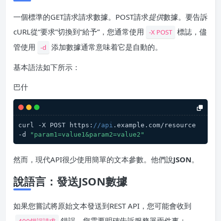
一個標準的GET請求請求數據。POST請求
提供
數據。要告訴
cURL從“要求”切換到“給予”，您通常使用
標誌，儘
-X POST
管使用
添加數據通常意味着它是自動的。
-d
基本語法如下所示：
巴什
curl -X POST https:
//api
.example.com/resource 
-d 
"param1=value1&param2=value2"
然而，現代API很少使用簡單的文本參數。他們說
JSON
。
說語言：發送
JSON
數據
如果您嘗試將原始文本發送到REST API，您可能會收到
錯誤。您需要明確告訴服務器兩件事：
400錯誤請求