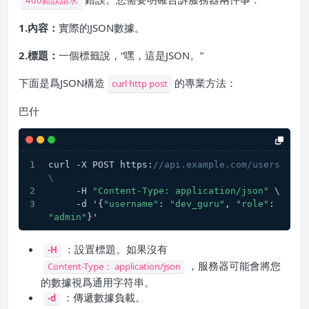
1.內容：
實際的JSON數據。
2.標題：
一個標籤說，“嘿，這是JSON。”
下面是爲JSON構造
的專業方法：
curl http post
巴什
curl -X POST https:
//api.example.com/users 
\
     -H 
"Content-Type: application/json"
 \
     -d '{
"username"
: 
"dev_guru"
, 
"role"
: 
"admin"
}'
：設置標題。如果沒有
-H
，服務器可能會將您
Content-Type： application/json
的數據視爲通用字符串。
：傳遞數據負載。
-d