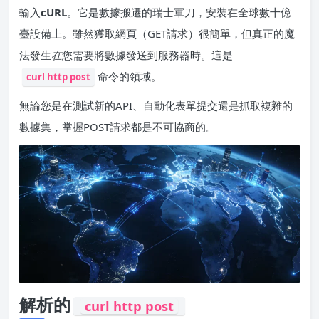
輸入
cURL
。它是數據搬遷的瑞士軍刀，安裝在全球數十億
臺設備上。雖然獲取網頁（GET請求）很簡單，但真正的魔
法發生
在
您需要將數據發送到服務器時。這是
命令的領域。
curl http post
無論您是在測試新的API、自動化表單提交還是抓取複雜的
數據集，掌握POST請求都是不可協商的。
解析的
curl http post