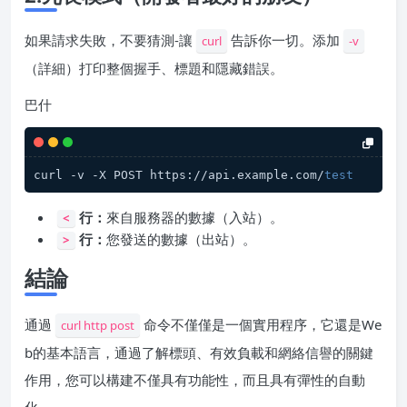
如果請求失敗，不要猜測-讓
告訴你一切。添加
curl
-v
（詳細）打印整個握手、標題和隱藏錯誤。
巴什
curl -v -X POST https://api.example.com/
test
行：
來自服務器的數據（入站）。
<
行：
您發送的數據（出站）。
>
結論
通過
命令不僅僅是一個實用程序，它還是We
curl http post
b的基本語言，通過了解標頭、有效負載和網絡信譽的關鍵
作用，您可以構建不僅具有功能性，而且具有彈性的自動
化。