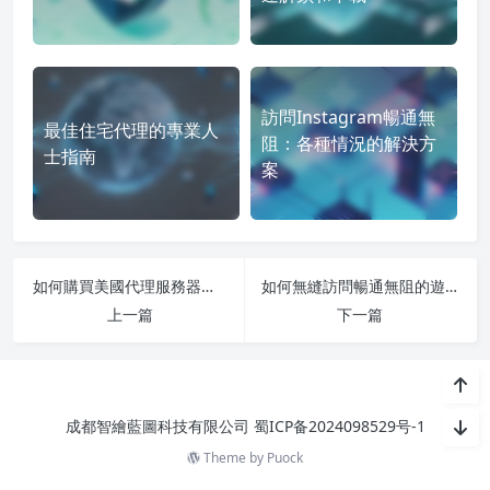
訪問Instagram暢通無
最佳住宅代理的專業人
阻：各種情況的解決方
士指南
案
如何購買美國代理服務器解決方案以獲得業務成功
如何無縫訪問暢通無阻的遊戲Google+？IPFLY代理是終極解決方案
上一篇
下一篇
成都智繪藍圖科技有限公司
蜀ICP备2024098529号-1
Theme by
Puock