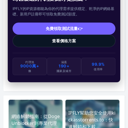
IPFLY的IP資源都能為你的代理需求提供穩定、乾淨的IP網絡基
礎。新用戶註冊即可領取免費測試額度。
免費領取測試流量👉
查看價格方案
代理池
涵蓋
99.9%
9000萬+
190+
使用率
條
國家及城市
IPFLY幫助您安全使用ki
網絡解鎖指南：從Doge
ckasstorrents.to：快
Unblocker到專業代理
速解鎖和下載