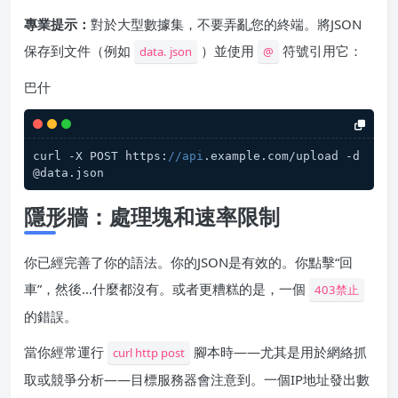
專業提示：
對於大型數據集，不要弄亂您的終端。將JSON
保存到文件（例如
）並使用
符號引用它：
data. json
@
巴什
curl -X POST https:
//api
.example.com/upload -d 
@data.json
隱形牆：處理塊和速率限制
你已經完善了你的語法。你的JSON是有效的。你點擊“回
車”，然後…什麼都沒有。或者更糟糕的是，一個
403禁止
的錯誤。
當你經常運行
腳本時——尤其是用於網絡抓
curl http post
取或競爭分析——目標服務器會注意到。一個IP地址發出數