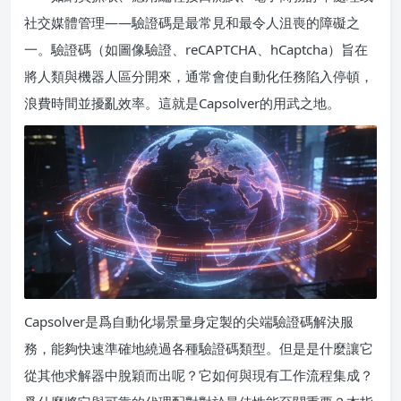
社交媒體管理——驗證碼是最常見和最令人沮喪的障礙之
一。驗證碼（如圖像驗證、reCAPTCHA、hCaptcha）旨在
將人類與機器人區分開來，通常會使自動化任務陷入停頓，
浪費時間並擾亂效率。這就是Capsolver的用武之地。
Capsolver是爲自動化場景量身定製的尖端驗證碼解決服
務，能夠快速準確地繞過各種驗證碼類型。但是是什麼讓它
從其他求解器中脫穎而出呢？它如何與現有工作流程集成？