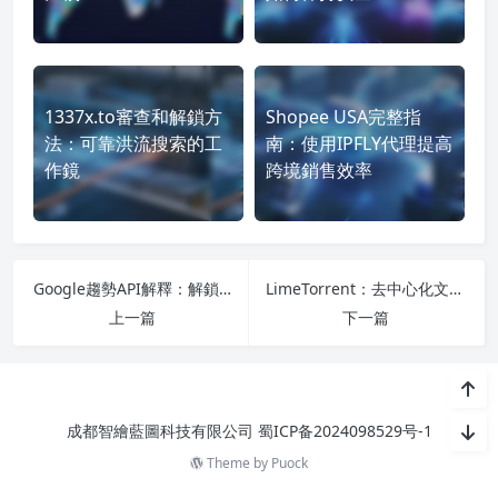
1337x.to審查和解鎖方
Shopee USA完整指
法：可靠洪流搜索的工
南：使用IPFLY代理提高
作鏡
跨境銷售效率
Google趨勢API解釋：解鎖商業和研究趨勢數據
LimeTorrent：去中心化文件分發核心的彈性中心
上一篇
下一篇
成都智繪藍圖科技有限公司
蜀ICP备2024098529号-1
Theme by
Puock