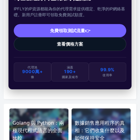
IPFLY的IP資源都能為你的代理需求提供穩定、乾淨的IP網絡基
礎。新用戶註冊即可領取免費測試額度。
免費領取測試流量👉
查看價格方案
代理池
涵蓋
99.9%
9000萬+
190+
使用率
條
國家及城市
Golang 與 Python：兩
數據銷售應用程序的真
種現代程式語言的全面
相：它們收集什麼以及
比較
如何保持安全