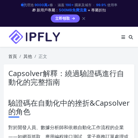
代理池
9000萬+
條 · 涵蓋
190+
國家及城市 ·
99.9%
使用率
🎁 新用戶專屬：
500MB免費流量
+ 專屬折扣
✕
立即領取
首頁
其他
正文
Capsolver解釋：繞過驗證碼進行自
動化的完整指南
驗證碼在自動化中的挫折&Capsolver
的角色
對於開發人員、數據分析師和依賴自動化工作流程的企業
——如網頁抓取、應用編程接口測試、電子商務訂單處理或