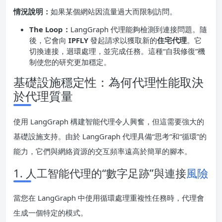
情況說明：
如果某個網站因流量過大而限制訪問。
The Loop：
LangGraph 代理能夠檢測到連接問題。隨
後，它會向
IPFLY
發起請求以獲取新的
住宅代理
。它
切換連接，迴環處理，並完成任務。這種“自我修復”機
制使您的研究更加穩定。
基礎設施穩定性：為何代理性能取決
於代理質量
使用 LangGraph 構建智能代理令人興奮，但這需要強大的
基礎設施支持。由於 LangGraph 代理具備“思考”和“循環”的
能力，它們與網絡資源的交互頻率遠高於簡單的腳本。
1. 人工智能代理的“數字足跡”與連接
風險
當您在 LangGraph 中使用循環處理重複性任務時，代理會
生成一個特定的模式。