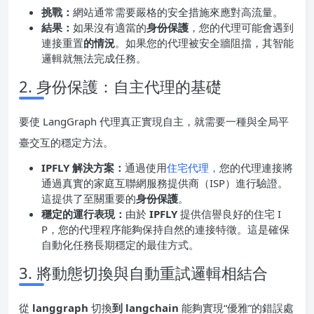
挑戰：
網站通常需要嚴格的安全措施來應對高流量。
結果：
如果沒有適當的
身份保護
，您的代理可能會遇到
連接重置
的情況
。如果您的代理被安全牆阻擋，其智能
邏輯就無法完成任務。
2. 身份保護：自主代理的基礎
要使 LangGraph 代理真正實現自主，就需要一種與全局平
臺交互的穩定方法。
IPFLY 解決方案：
通過使用
住宅代理，
您的代理連接將
通過真實的家庭互聯網服務提供商（ISP）進行驗證。
這提供了至關重要的
身份保護
。
穩定的運行表現：
由於
IPFLY
提供信譽良好的住宅 I
P，您的代理程序能夠保持自然的連接特徵。這是確保
自動化任務長期穩定的最佳方式。
3. 將動態切換與自動重試邏輯相結合
從
langgraph
切換
到 langchain
能夠實現“優雅”的錯誤處