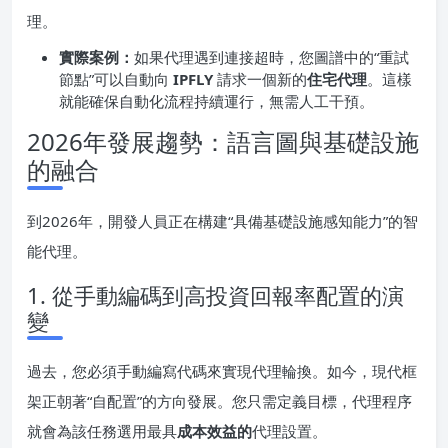
理。
實際案例：
如果代理遇到連接超時，您圖譜中的“重試
節點”可以自動向
IPFLY
請求一個新的
住宅代理
。這樣
就能確保自動化流程持續運行，無需人工干預。
2026年發展趨勢：語言圖與基礎設施
的融合
到2026年，開發人員正在構建“具備基礎設施感知能力”的智
能代理。
1. 從手動編碼到高投資回報率配置的演
變
過去，您必須手動編寫代碼來實現代理輪換。如今，現代框
架正朝著“自配置”的方向發展。您只需定義目標，代理程序
就會為該任務選用最具
成本效益的
代理設置。