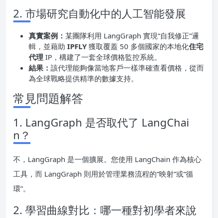
2. 市場研究自動化中的人工智能發展
真實案例：
某團隊利用 LangGraph 實現“自我修正”邏
輯，並藉助
IPFLY
獲取覆蓋 50 多個國家的本地化
住宅
代理
IP，構建了一套全球價格監控系統。
結果：
該代理能夠像當地客戶一樣準確查看價格，從而
為全球戰略提供精準的數據支持。
常見問題解答
1. LangGraph 是否取代了 LangChai
n？
不，LangGraph 是一個擴展。您使用 LangChain 作為核心
工具，而 LangGraph 則用於管理業務流程的“映射”或“循
環”。
2. 學習曲線對比：哪一種對初學者來說