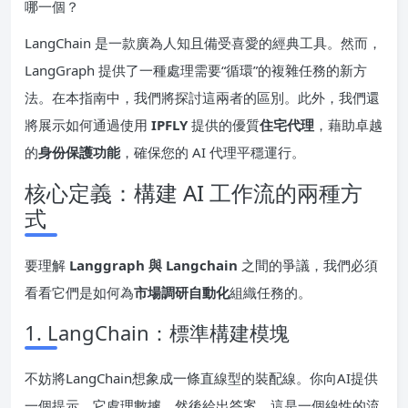
哪一個？
LangChain 是一款廣為人知且備受喜愛的經典工具。然而，
LangGraph 提供了一種處理需要“循環”的複雜任務的新方
法。在本指南中，我們將探討這兩者的區別。此外，我們還
將展示如何通過使用
IPFLY
提供的優質
住宅代理
，藉助卓越
的
身份保護功能
，確保您的 AI 代理平穩運行。
核心定義：構建 AI 工作流的兩種方
式
要理解
Langgraph 與 Langchain
之間的爭議，我們必須
看看它們是如何為
市場調研自動化
組織任務的。
1. LangChain：標準構建模塊
不妨將LangChain想象成一條直線型的裝配線。你向AI提供
一個提示，它處理數據，然後給出答案。這是一個線性的流