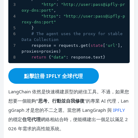
"http"
: 
"http://user:pass@ipfly-pr
oxy-dns:port"
,
"https"
: 
"http://user:pass@ipfly-p
roxy-dns:port"
    }
# The agent uses the proxy for stable 
Data Collection
    response = requests.get(
state
[
'url'
], 
proxies=proxies)
return
 {
"data"
: response.text}
點擊註冊 IPFLY 全球代理
LangChain 依然是快速構建原型的絕佳工具。不過，如果您
想要一個能夠
“思考、行動並自我修復
”的專業 AI 代理，Lan
gGraph 才是您的不二之選。當您將 LangGraph 與
IPFLY
的穩定
住宅代理
網絡相結合時，便能構建出一個足以滿足 2
026 年需求的高性能系統。