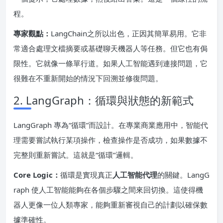
程。
專家觀點：
LangChain之所以出色，正因其簡單易用。它非
常適合處理文檔摘要或基礎聊天機器人等任務。但它也有侷
限性。它就像一條單行道。如果人工智能遇到連接問題，它
很難在不重新開始的情況下回溯並修復問題。
2. LangGraph：循環與狀態的新範式
LangGraph 專為“循環”而設計。在專業商業應用中，智能代
理需要嘗試執行某項操作，檢查操作是否成功，如果數據不
完整則重新嘗試。這就是“循環”邏輯。
Core Logic：
循環是實現真正
人工智能代理
的關鍵。LangG
raph 使人工智能能夠在各個步驟之間來回切換。這使得機
器人更像一位人類專家，能夠重新審視自己的計劃以確保數
據準確性。