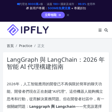
代理池
9000萬+
條 · 涵蓋
190+
國家及城市 ·
99.9%
使用率
🎁 新用戶專屬：
500MB免費流量
+ 專屬折扣
✕
立即領取
首頁
Practice
正文
LangGraph 與 LangChain：2026 年
智能 AI 代理構建指南
2026年，人工智能應用的開發已不再侷限於簡單的聊天功
能。開發者們現在正在創建“AI代理”。這些機器人能夠獨立
思考和行動，從而解決業務問題。但在開發者社區中，有一
個關鍵問題：
Langgraph 與 Langchain
——究竟該選擇