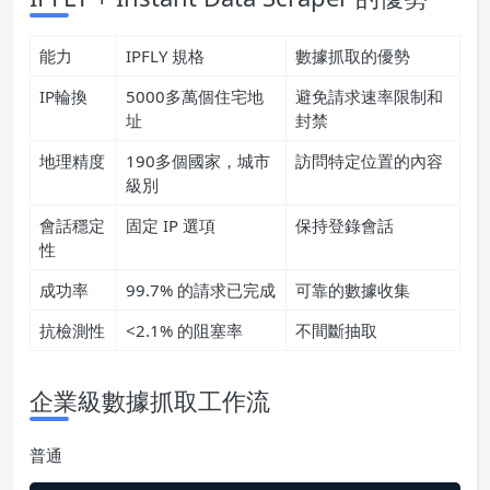
能力
IPFLY 規格
數據抓取的優勢
IP輪換
5000多萬個住宅地
避免請求速率限制和
址
封禁
地理精度
190多個國家，城市
訪問特定位置的內容
級別
會話穩定
固定 IP 選項
保持登錄會話
性
成功率
99.7% 的請求已完成
可靠的數據收集
抗檢測性
<2.1% 的阻塞率
不間斷抽取
企業級數據抓取工作流
普通