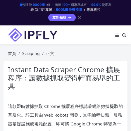
代理池
9000萬+
條 · 涵蓋
190+
國家及城市 ·
99.9%
使用率
🎁 新用戶專屬：
500MB免費流量
+ 專屬折扣
✕
立即領取
首頁
Scraping
正文
Instant Data Scraper Chrome 擴展
程序：讓數據抓取變得輕而易舉的工
具
這款即時數據抓取 Chrome 擴展程序標誌著網絡數據提取的
普及化。該工具由 Web Robots 開發，無需編程知識、服務
器基礎設施或複雜配置，即可將 Google Chrome 轉變為一