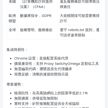
美國
《計算機欺詐與濫用
違反服務條款可能導致法
法案》（CFAA）
律責任
歐洲
數據庫指令，GDPR
大規模開採可能需要獲得
聯盟
許可
全球
版權聲明、服務條款
遵守 robots.txt 規則，遵
守請求速率限制
集成簡易性：
Chrome 設置：直接配置系統代理
擴展兼容性：支持 Proxy SwitchyOmega 及類似工具
無需編寫代碼：瀏覽器原生代理繼承
視覺反饋：清晰的連接狀態指示器
專業優勢：
檢測抗性：在高風險網站上的阻塞率低於2.1%
無限擴展：併發提取無限制
實時支持：針對複雜配置提供全天候協助