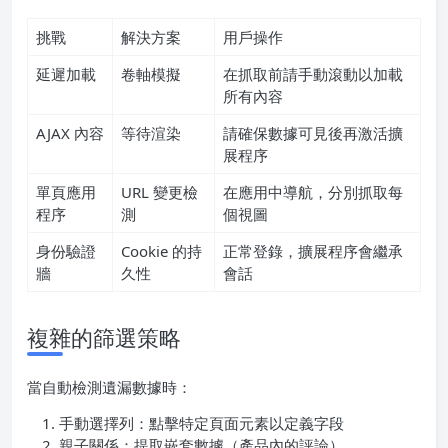
挑戰
解決方案
用戶操作
延遲加載
卷軸模擬
在抓取前請手動滾動以加載
所有內容
AJAX 內容
等待渲染
請確保數據可見後再激活擴
展程序
單頁應用
URL 變更檢
在應用中導航，分別抓取每
程序
測
個視圖
身份驗證
Cookie 的持
正常登錄，擴展程序會繼承
牆
久性
會話
複雜的篩選策略
當自動檢測遺漏數據時：
手動選擇列：點擊特定頁面元素以定義字段
親子關係：提取嵌套數據（產品內的評論）