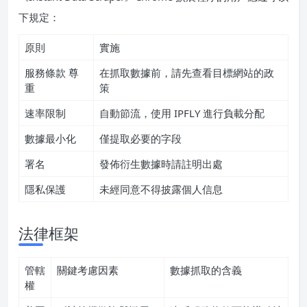
下規定：
原則
實施
服務條款 尊
在抓取數據前，請先查看目標網站的政
重
策
速率限制
自動節流，使用 IPFLY 進行負載分配
數據最小化
僅提取必要的字段
署名
發佈衍生數據時請註明出處
隱私保護
未經同意不得披露個人信息
法律框架
管轄
關鍵考慮因素
數據抓取的含義
權