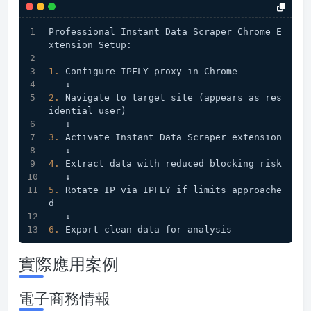
Professional Instant Data Scraper Chrome E
xtension Setup:
1.
 Configure IPFLY proxy in Chrome
   ↓
2.
 Navigate to target site (appears as res
idential user)
   ↓
3.
 Activate Instant Data Scraper extension
   ↓
4.
 Extract data with reduced blocking risk
   ↓
5.
 Rotate IP via IPFLY if limits approache
d
   ↓
6.
 Export clean data for analysis
實際應用案例
電子商務情報