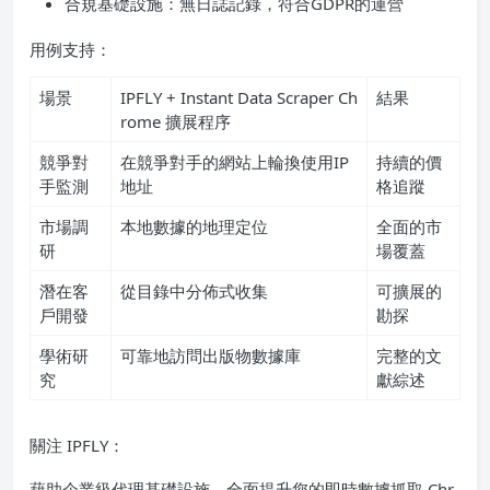
合規基礎設施：無日誌記錄，符合GDPR的運營
用例支持：
場景
IPFLY + Instant Data Scraper Ch
結果
rome 擴展程序
競爭對
在競爭對手的網站上輪換使用IP
持續的價
手監測
地址
格追蹤
市場調
本地數據的地理定位
全面的市
研
場覆蓋
潛在客
從目錄中分佈式收集
可擴展的
戶開發
勘探
學術研
可靠地訪問出版物數據庫
完整的文
究
獻綜述
關注 IPFLY：
藉助企業級代理基礎設施，全面提升您的即時數據抓取 Chr