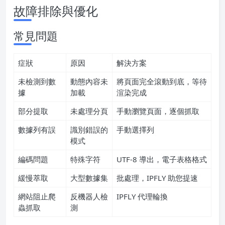
故障排除與優化
常見問題
症狀
原因
解決方案
未檢測到數
動態內容未
將頁面完全滾動到底，等待
據
加載
渲染完成
部分提取
未處理分頁
手動瀏覽頁面，逐個抓取
數據列有誤
識別錯誤的
手動選擇列
模式
編碼問題
特殊字符
UTF-8 導出，電子表格格式
緩慢萃取
大型數據集
批處理，IPFLY 助您提速
網站阻止爬
反機器人檢
IPFLY 代理輪換
蟲抓取
測