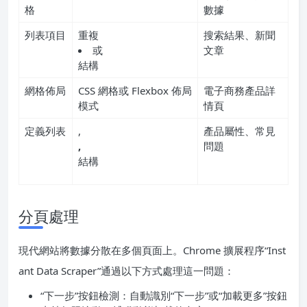
格
數據
列表項目
重複
搜索結果、新聞
或
文章
結構
網格佈局
CSS 網格或 Flexbox 佈局
電子商務產品詳
模式
情頁
定義列表
,
產品屬性、常見
,
問題
結構
分頁處理
現代網站將數據分散在多個頁面上。Chrome 擴展程序“Inst
ant Data Scraper”通過以下方式處理這一問題：
“下一步”按鈕檢測：自動識別“下一步”或“加載更多”按鈕