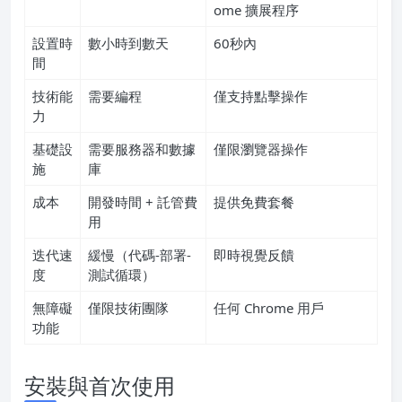
ome 擴展程序
設置時
數小時到數天
60秒內
間
技術能
需要編程
僅支持點擊操作
力
基礎設
需要服務器和數據
僅限瀏覽器操作
施
庫
成本
開發時間 + 託管費
提供免費套餐
用
迭代速
緩慢（代碼-部署-
即時視覺反饋
度
測試循環）
無障礙
僅限技術團隊
任何 Chrome 用戶
功能
安裝與首次使用