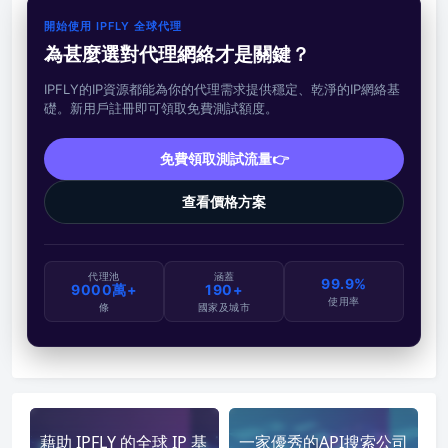
開始使用 IPFLY 全球代理
為甚麼選對代理網絡才是關鍵？
IPFLY的IP資源都能為你的代理需求提供穩定、乾淨的IP網絡基
礎。新用戶註冊即可領取免費測試額度。
免費領取測試流量👉
查看價格方案
代理池
涵蓋
99.9%
9000萬+
190+
使用率
條
國家及城市
藉助 IPFLY 的全球 IP 基
一家優秀的API搜索公司