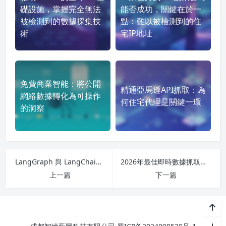
礎設施，掌握完全無法
能否成功，關鍵在於一
被檢測到的數據採集技
點：難以被檢測到的住
術
宅IP地址
免費商業智能：將公開
精通亞馬遜API抓取：為
網絡數據轉化為可操作
何住宅代理是關鍵一環
的洞察
LangGraph 與 LangChain：2026 年智能 AI 代理構建指南
2026年最佳即時數據抓取工具：自動化數據採集的終極無代碼指南
上一篇
下一篇