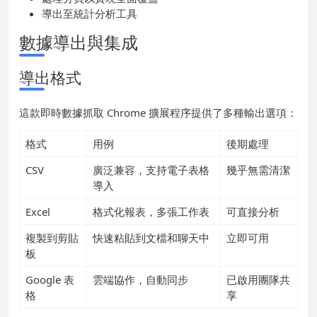
導出至統計分析工具
數據導出與集成
導出格式
這款即時數據抓取 Chrome 擴展程序提供了多種輸出選項：
格式
用例
後期處理
CSV
廣泛兼容，支持電子表格
幾乎無需清潔
導入
Excel
格式化報表，多張工作表
可直接分析
複製到剪貼
快速粘貼到文檔和聊天中
立即可用
板
Google 表
雲端協作，自動同步
已啟用團隊共
格
享