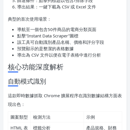
篩選條件：點擊列標題以包含/排除字段
導出結果：一鍵下載為 CSV 或 Excel 文件
典型的首次使用場景：
導航至一個包含50件商品的電商分類頁面
點擊“Instant Data Scraper”圖標
該工具可自動識別產品名稱、價格和評分字段
預覽顯示的是整潔的表格數據
導出為 CSV 文件以便在電子表格中進行分析
核心功能深度解析
自動模式識別
這款即時數據抓取 Chrome 擴展程序在識別數據結構方面表
現出色：
圖案類型
檢測方法
示例
HTML 表
標籤分析
產品規格、財務