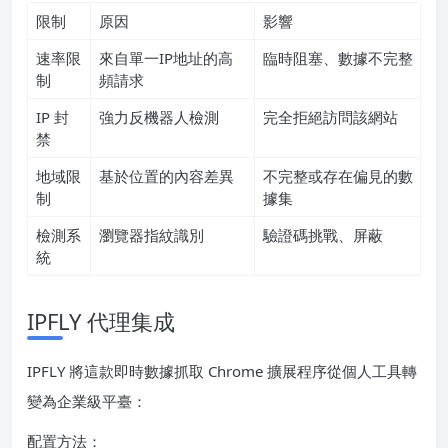
限制
原因
影響
速率限
來自單一IP地址的高
臨時阻塞、數據不完整
制
頻請求
IP 封
強力反機器人檢測
完全拒絕訪問該網站
禁
地域限
基於位置的內容差異
不完整或存在偏見的數
制
據集
檢測系
瀏覽器指紋識別
驗證碼挑戰、屏蔽
統
IPFLY 代理集成
IPFLY 將這款即時數據抓取 Chrome 擴展程序從個人工具轉
變為企業級平臺：
配置方法：