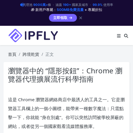
代理池
9000萬+
條 · 涵蓋
190+
國家及城市 ·
99.9%
使用率
🎁 新用戶專屬：
500MB免費流量
+ 專屬折扣
✕
立即領取
首頁
跨境乾貨
正文
瀏覽器中的 “隱形按鈕”：Chrome 瀏
覽器代理擴展流行科學指南
這是 Chrome 瀏覽器網絡商店中最誘人的工具之一。它是瀏
覽器工具欄上的一個小圖標，能帶來一種數字魔法：只需點
擊一下，你就能 “身在別處”。你可以突然訪問被學校屏蔽的
網站，或者從另一個國家觀看流媒體服務庫。