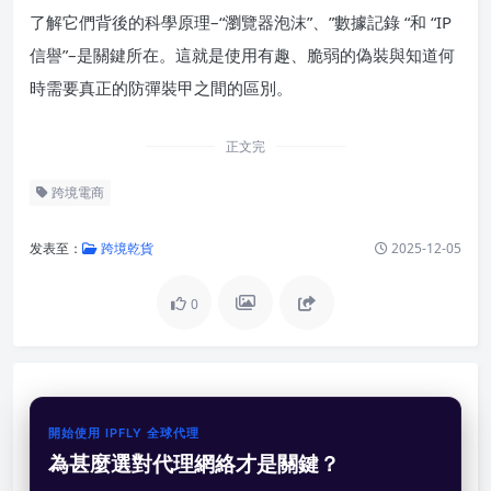
了解它們背後的科學原理–“瀏覽器泡沫”、”數據記錄 “和 “IP
信譽”–是關鍵所在。這就是使用有趣、脆弱的偽裝與知道何
時需要真正的防彈裝甲之間的區別。
正文完
跨境電商
发表至：
跨境乾貨
2025-12-05
0
開始使用 IPFLY 全球代理
為甚麼選對代理網絡才是關鍵？