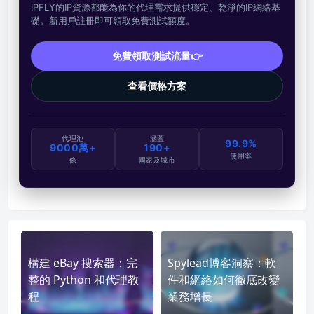
IPFLY的IP資源都能為你的代理需求提供穩定、乾淨的IP網絡基
礎。新用戶註冊即可領取免費測試額度。
免費領取測試流量👉
查看價格方案
代理池
涵蓋
99.9%
9000萬+
190+
使用率
條
國家及城市
構建 eBay 搜索器：完
Spylead博客洞察：軟
整的 Python 和代理教
件和網絡如何徹底改變
程
業務增長