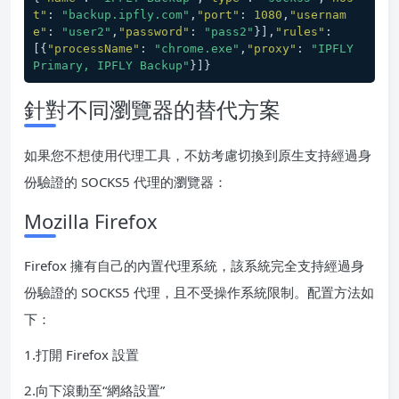
t"
:
"backup.ipfly.com"
,
"port"
:
1080
,
"usernam
e"
:
"user2"
,
"password"
:
"pass2"
}
]
,
"rules"
:
[
{
"processName"
:
"chrome.exe"
,
"proxy"
:
"IPFLY 
Primary, IPFLY Backup"
}
]
}
針對不同瀏覽器的替代方案
如果您不想使用代理工具，不妨考慮切換到原生支持經過身
份驗證的 SOCKS5 代理的瀏覽器：
Mozilla Firefox
Firefox 擁有自己的內置代理系統，該系統完全支持經過身
份驗證的 SOCKS5 代理，且不受操作系統限制。配置方法如
下：
1.打開 Firefox 設置
2.向下滾動至“網絡設置”