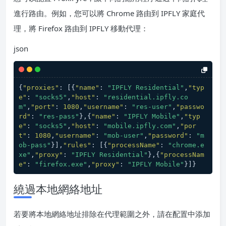
進行路由。例如，您可以將 Chrome 路由到 IPFLY 家庭代
理，將 Firefox 路由到 IPFLY 移動代理：
json
{
"proxies"
:
[
{
"name"
:
"IPFLY Residential"
,
"typ
e"
:
"socks5"
,
"host"
:
"residential.ipfly.co
m"
,
"port"
:
1080
,
"username"
:
"res-user"
,
"passwo
rd"
:
"res-pass"
}
,
{
"name"
:
"IPFLY Mobile"
,
"typ
e"
:
"socks5"
,
"host"
:
"mobile.ipfly.com"
,
"por
t"
:
1080
,
"username"
:
"mob-user"
,
"password"
:
"m
ob-pass"
}
]
,
"rules"
:
[
{
"processName"
:
"chrome.e
xe"
,
"proxy"
:
"IPFLY Residential"
}
,
{
"processNam
e"
:
"firefox.exe"
,
"proxy"
:
"IPFLY Mobile"
}
]
}
繞過本地網絡地址
若要將本地網絡地址排除在代理範圍之外，請在配置中添加