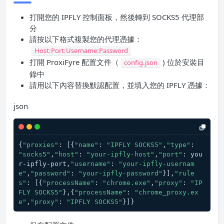
打開您的 IPFLY 控制面板，然後轉到 SOCKS5 代理部
分
請按以下格式複製您的代理憑據：
Host:Port:Username:Password
打開 ProxiFyre 配置文件（
) 位於安裝目
config.json
錄中
請用以下內容替換默認配置，並填入您的 IPFLY 憑據：
json
{
"proxies"
: [{
"name"
: 
"IPFLY SOCKS5"
,
"type"
: 
"socks5"
,
"host"
: 
"your-ipfly-host"
,
"port"
: you
r-ipfly-port,
"username"
: 
"your-ipfly-usernam
e"
,
"password"
: 
"your-ipfly-password"
}],
"rule
s"
: [{
"processName"
: 
"chrome.exe"
,
"proxy"
: 
"IP
FLY SOCKS5"
},{
"processName"
: 
"chrome_proxy.ex
e"
,
"proxy"
: 
"IPFLY SOCKS5"
}]}