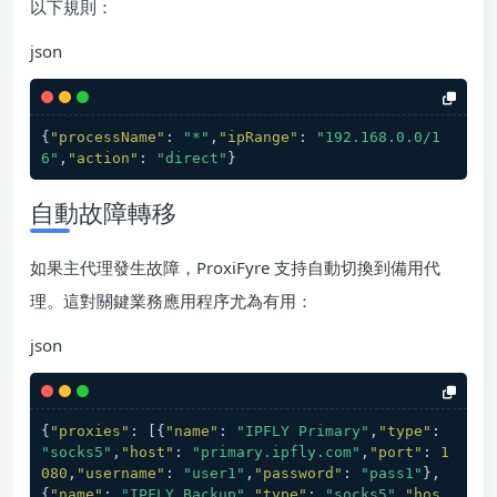
以下規則：
json
{
"processName"
:
"*"
,
"ipRange"
:
"192.168.0.0/1
6"
,
"action"
:
"direct"
}
自動故障轉移
如果主代理發生故障，ProxiFyre 支持自動切換到備用代
理。這對關鍵業務應用程序尤為有用：
json
{
"proxies"
:
[
{
"name"
:
"IPFLY Primary"
,
"type"
:
"socks5"
,
"host"
:
"primary.ipfly.com"
,
"port"
:
1
080
,
"username"
:
"user1"
,
"password"
:
"pass1"
}
,
{
"name"
:
"IPFLY Backup"
,
"type"
:
"socks5"
,
"hos