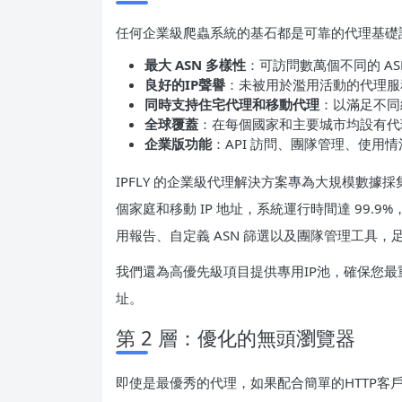
任何企業級爬蟲系統的基石都是可靠的代理基礎設施。
最大 ASN 多樣性
：可訪問數萬個不同的 AS
良好的IP聲譽
：未被用於濫用活動的代理服
同時支持住宅代理和移動代理
：以滿足不同
全球覆蓋
：在每個國家和主要城市均設有代
企業版功能
：API 訪問、團隊管理、使用
IPFLY 的企業級代理解決方案專為大規模數據採集而設
個家庭和移動 IP 地址，系統運行時間達 99
用報告、自定義 ASN 篩選以及團隊管理工具
我們還為高優先級項目提供專用IP池，確保您最
址。
第 2 層：優化的無頭瀏覽器
即使是最優秀的代理，如果配合簡單的HTTP客