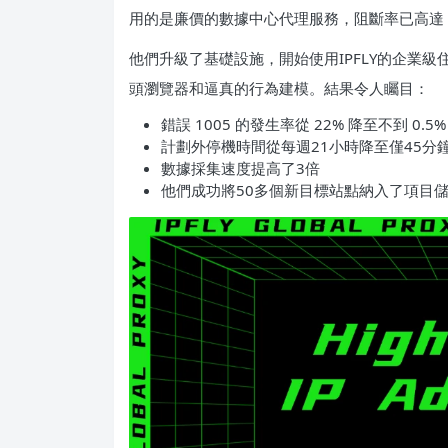
用的是廉價的數據中心代理服務，阻斷率已高達 2
他們升級了基礎設施，開始使用IPFLY的企業
頭瀏覽器和逼真的行為建模。結果令人矚目：
錯誤 1005 的發生率從 22% 降至不到 0.5%
計劃外停機時間從每週21小時降至僅45分
數據採集速度提高了3倍
他們成功將50多個新目標站點納入了項目