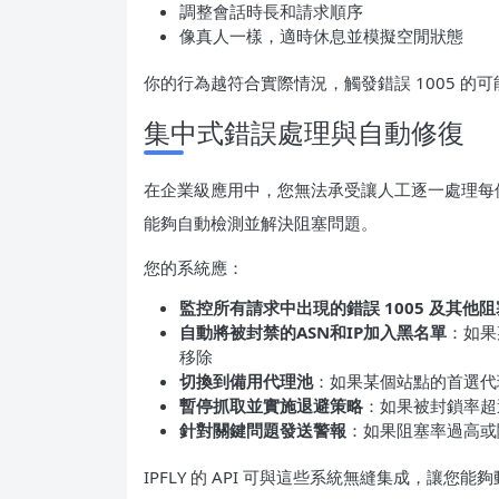
調整會話時長和請求順序
像真人一樣，適時休息並模擬空閒狀態
你的行為越符合實際情況，觸發錯誤 1005 的
集中式錯誤處理與自動修復
在企業級應用中，您無法承受讓人工逐一處理每個 E
能夠自動檢測並解決阻塞問題。
您的系統應：
監控所有請求中出現的錯誤 1005 及其他
自動將被封禁的ASN和IP加入黑名單
：如果
移除
切換到備用代理池
：如果某個站點的首選代
暫停抓取並實施退避策略
：如果被封鎖率超
針對關鍵問題發送警報
：如果阻塞率過高或
IPFLY 的 API 可與這些系統無縫集成，讓您能