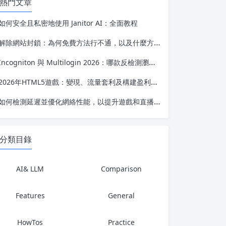
熱門文章
如何安全且私密地使用 Janitor AI：全面教程
解除網站封鎖：為何免費方法行不通，以及什麼方法才能真正長期有效
Incogniton 與 Multilogin 2026：哪款反檢測瀏覽器在多賬號管理方面更勝一籌？
2026年HTML5遊戲：變現、流量套利及構建盈利性網絡遊戲業務的完整指南
如何檢測延遲並優化網絡性能，以提升遊戲和直播體驗
分類目錄
AI& LLM
Comparison
Features
General
HowTos
Practice