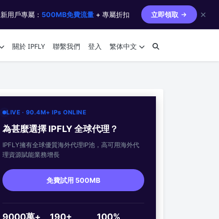
✕
 新用戶專屬：
500MB免費流量
+ 專屬折扣
立即領取
關於 IPFLY
聯繫我們
登入
繁体中文
LIVE · 90.4M+ IPs ONLINE
為甚麼選擇 IPFLY 全球代理？
IPFLY擁有全球優質海外代理IP池，高可用海外代
理資源賦能業務增長
免費試用 500MB
9000萬+
190+
100%