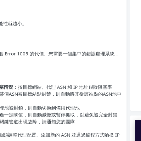
可能性就越小。
rror 1005 的代價。您需要一個集中的錯誤處理系統，
阻塞情況
：按目標網站、代理 ASN 和 IP 地址跟蹤阻塞率
某個ASN被目標站點封禁，則自動將其從該站點的ASN池中
理池被封鎖，則自動切換到備用代理池
過一定閾值，則自動減慢或暫停抓取，以避免被完全封鎖
關鍵管道出現故障，請通知您的團隊
夠動態調整代理配置、添加新的 ASN 並通過編程方式輪換 IP