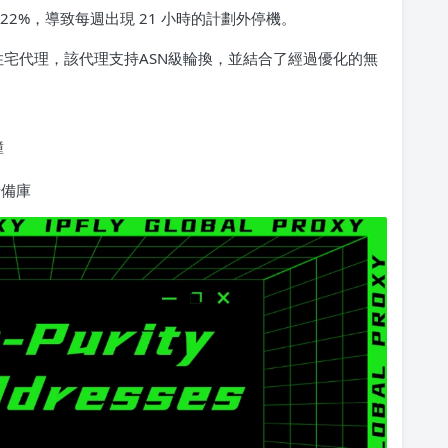
2%，導致每週出現 21 小時的計劃外停機。
級住宅代理，該代理支持ASN級輪換，並結合了經過優化的無
鐘
儲備庫