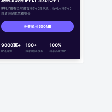
為甚麼選擇 IPFLY 全球代理？
IPFLY擁有全球優質海外代理IP池，高可用海外代
理資源賦能業務增長
免費試用 500MB
9000萬+
190+
100%
IP池資源
國家/地區覆蓋
獨享高純淨IP