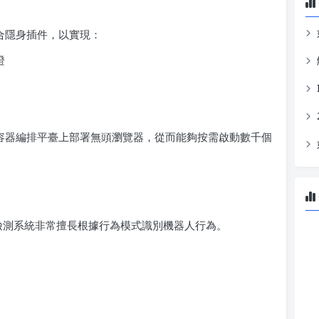
瀏覽器配合隱身插件，以實現：
證
或其他容器編排平臺上部署無頭瀏覽器，從而能夠按需啟動數千個
I 驅動檢測系統非常擅長根據行為模式識別機器人行為。