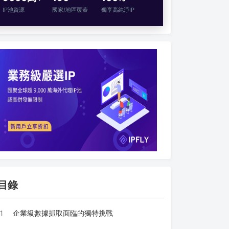
IP池資源
國家/地區覆蓋
獨享高純淨IP
目錄
1
企業級數據抓取面臨的獨特挑戰