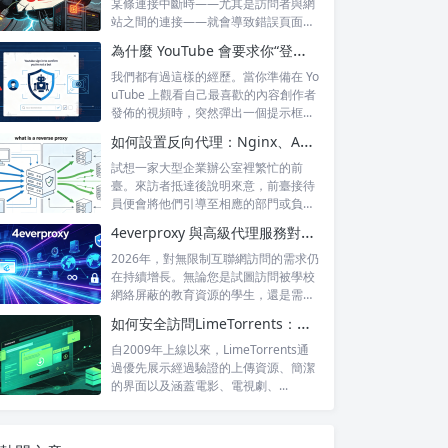
某條連接中斷時——尤其是訪問者與網
站之間的連接——就會導致錯誤頁面的
出現，這...
為什麼 YouTube 會要求你“登錄以確認你不是機器人”？
我們都有過這樣的經歷。當你準備在 Yo
uTube 上觀看自己最喜歡的內容創作者
發佈的視頻時，突然彈出一個提示框...
如何設置反向代理：Nginx、Apache 和 HAProxy 詳解
試想一家大型企業辦公室裡繁忙的前
臺。來訪者抵達後說明來意，前臺接待
員便會將他們引導至相應的部門或負責
人處。來訪...
4everproxy 與高級代理服務對比：速度、隱私和可靠性的比較
2026年，對無限制互聯網訪問的需求仍
在持續增長。無論您是試圖訪問被學校
網絡屏蔽的教育資源的學生，還是需要
訪問...
如何安全訪問LimeTorrents：使用家庭代理繞過封鎖
自2009年上線以來，LimeTorrents通
過優先展示經過驗證的上傳資源、簡潔
的界面以及涵蓋電影、電視劇、...