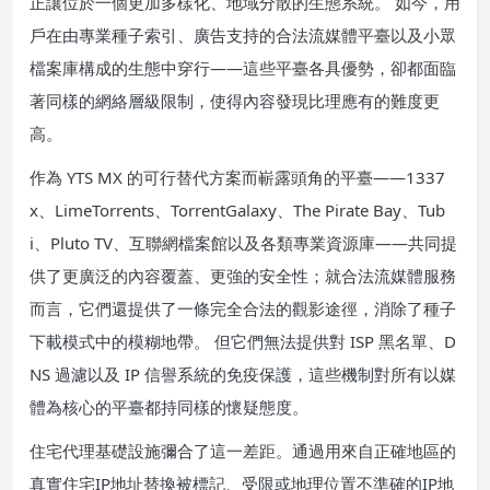
正讓位於一個更加多樣化、地域分散的生態系統。 如今，用
戶在由專業種子索引、廣告支持的合法流媒體平臺以及小眾
檔案庫構成的生態中穿行——這些平臺各具優勢，卻都面臨
著同樣的網絡層級限制，使得內容發現比理應有的難度更
高。
作為 YTS MX 的可行替代方案而嶄露頭角的平臺——1337
x、LimeTorrents、TorrentGalaxy、The Pirate Bay、Tub
i、Pluto TV、互聯網檔案館以及各類專業資源庫——共同提
供了更廣泛的內容覆蓋、更強的安全性；就合法流媒體服務
而言，它們還提供了一條完全合法的觀影途徑，消除了種子
下載模式中的模糊地帶。 但它們無法提供對 ISP 黑名單、D
NS 過濾以及 IP 信譽系統的免疫保護，這些機制對所有以媒
體為核心的平臺都持同樣的懷疑態度。
住宅代理基礎設施彌合了這一差距。通過用來自正確地區的
真實住宅IP地址替換被標記、受限或地理位置不準確的IP地