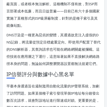
蔽頁面，或者根本無法解析。這種機制不僅有效，對ISP而
言部署成本低廉，而且日益普遍——目前已有六十多個國家
實施了某種形式的ISP級屏蔽制度，針對的是種子索引及其
鏡像站點。
DNS汙染是一種更為惡劣的變體，其通過故意注入虛假的D
NS記錄，將流量從預定目標處重定向。即使用戶配置了替代
的DNS解析器，其查詢請求也可能在網絡網關處被攔截。這
些技術在應用層之下運行，這意味著如果不直接解決網絡路
徑本身的問題，無論如何調整瀏覽器設置都無法規避它們。
IP信譽評分與數據中心黑名單
平臺本身通過旨在遏制濫用自動化流量的IP聲譽系統，加劇
了訪問問題。如果某個種子索引發現單個IP地址每分鐘發出
數百次請求，就會對該地址進行限速或封鎖。更重要的是，