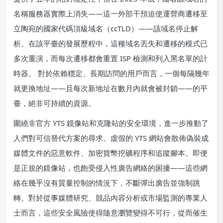
名稱服務器實際上消失——這一外部干預迫使運營商遷移至
立陶宛的國家代碼頂級域名（ccTLD）——該域名停止解
析。在該平臺的發展歷程中，這種域名丟失和遷移的模式已
多次重演，而每次遷移都會重置 ISP 檢測和列入黑名單的計
時器。 對於依賴穩定、長期訪問的用戶而言，一個每隔幾年
就更換地址——且每次新地址在數月內就會被封鎖——的平
臺，絕非可持續的資源。
圍繞非官方 YTS 鏡像站和克隆站的安全環境，進一步推動了
人們對可信替代方案的尋求。虛假的 YTS 網站會散佈偽裝成
媒體文件的惡意軟件、加密貨幣挖礦程序和追蹤腳本。即便
是正規的鏡像站，也飽受侵入性廣告網絡的困擾——這些網
絡在幾乎沒有質量控制的情況下，不斷彈出廣告並強制跳
轉。對於從事媒體研究、競品內容分析或市場監測的專業人
士而言，這些安全風險使得隨意瀏覽變得不可行，從而催生