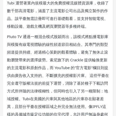
Tubi 運營著業內規模最大的免費授權流媒體資源庫，收錄了
數千部高清電影，涵蓋了主流電影公司出品及獨立製作的作
品。該平臺無需註冊即可進行基礎觀看，並支持智能電視、
移動設備、遊戲主機及網頁瀏覽器等多種終端。
Pluto TV 通過一種混合模式脫穎而出，該模式將點播電影庫
與模擬有線電視體驗的線性頻道節目相結合。其專門的類型
頻道提供持續、經過精心策劃的觀看體驗，避免了無休止滾
動瀏覽帶來的選擇疲勞。索尼旗下的 Crackle 提供輪換更新
的主流電影和原創作品，而 YouTube 的“官方電影”欄目則提
供由廣告收入支持的、不斷擴充的授權影片庫。 這些平臺在
完全遵守版權法規的前提下運營，消除了基於種子下載訪問
方式所伴隨的法律模糊性，但同時也引入了另一種限制：地
域授權。Tubi在美國的片庫與其他地區的片庫存在顯著差
異，且部分平臺在授權區域之外完全無法使用。像IPFLY這
樣的具備城市級定位功能的住宅代理，允許用戶無論身處何