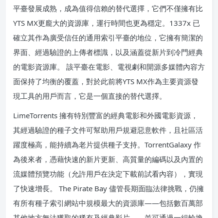
平臺發展成熟，成為值得信賴的替代選擇，它們不僅擁有比
YTS MX更龐大的資源庫，運行時間也更為穩定。1337x 已
確立其作為廣受信任的通用索引平臺的地位，它擁有簡潔的
界面、經過驗證的上傳者標識，以及涵蓋從新片到冷門經典
的電影資源庫。 該平臺在電影、電視劇和開源多媒體內容方
面保持了均衡的覆蓋，對於此前將YTS MX作為主要資源發
現工具的用戶而言，它是一個直接的替代選擇。
LimeTorrents 擁有特別豐富的經典電影和外國電影資源，
其經過驗證的種子文件可幫助用戶規避惡意軟件，且社區活
躍度極高，能持續為老片提供種子支持。TorrentGalaxy 作
為後來者，憑藉快速的新片更新、高質量的編碼以及內置的
流媒體預覽功能（允許用戶在決定下載前試看內容），實現
了快速增長。 The Pirate Bay 儘管長期面臨法律挑戰，仍擁
有所有種子索引網站中規模最大的資源庫——包括數百萬部
其他地方無法獲取的稀有及經典影片——並可通過一組輪換