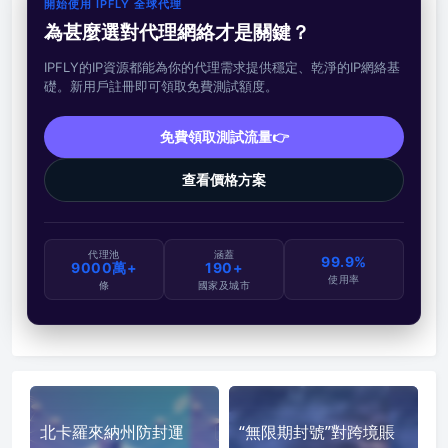
開始使用 IPFLY 全球代理
為甚麼選對代理網絡才是關鍵？
IPFLY的IP資源都能為你的代理需求提供穩定、乾淨的IP網絡基
礎。新用戶註冊即可領取免費測試額度。
免費領取測試流量👉
查看價格方案
代理池
涵蓋
99.9%
9000萬+
190+
使用率
條
國家及城市
北卡羅來納州防封運
“無限期封號”對跨境賬