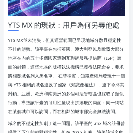
YTS MX 的現狀：用戶為何另尋他處
YTS MX並未消失，但其運營範圍已呈現地域分散且穩定性
不佳的態勢。該平臺在包括英國、澳大利亞以及歐盟大部分
地區在內的五十多個國家遭到互聯網服務提供商（ISP）層
面的封鎖，這些地區的版權執法機構已獲得法院命令，要求
將相關域名列入黑名單。 在菲律賓，知識產權局發現十一個
與 YTS 相關的域名違反了國家《知識產權法》，遂下令將其
封鎖。亞洲、歐洲和南美洲的多個司法管轄區也採取了類似
行動，導致該平臺的可用性呈現出拼湊般的局面：同一網站
在某個城市可以訪問，而在相鄰的城市卻完全無法訪問。
域名的不穩定性加劇了這一問題。該平臺的 .mx 域名註冊曾
提供了五年的相對穩定性，但在 2025 年底，隨著該域名的