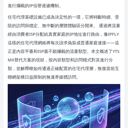
進行攔截的IP信譽過濾機制。
住宅代理基礎設施已成為決定性的一環，它將時斷時續、受
阻的訪問與穩定、無中斷的瀏覽體驗區分開來。 通過將流量
經由消費者ISP分配給真實家庭的IP地址進行路由，像IPFLY
這樣的住宅代理網絡將每次請求偽裝成普通家庭連接——這
正是內容平臺和ISP最不願攔截的流量類型。本文概述了YTS
MX替代方案的現狀，按內容類型和訪問模式對其進行分
類，並解釋瞭如何通過正確配置的住宅代理層，恢復當前互
聯網架構日益限制的無邊界媒體訪問。