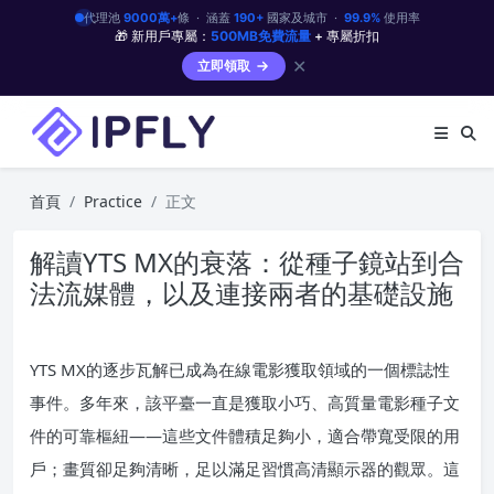
代理池
9000萬+
條 · 涵蓋
190+
國家及城市 ·
99.9%
使用率
🎁 新用戶專屬：
500MB免費流量
+ 專屬折扣
✕
立即領取
首頁
Practice
正文
解讀YTS MX的衰落：從種子鏡站到合
法流媒體，以及連接兩者的基礎設施
YTS MX的逐步瓦解已成為在線電影獲取領域的一個標誌性
事件。多年來，該平臺一直是獲取小巧、高質量電影種子文
件的可靠樞紐——這些文件體積足夠小，適合帶寬受限的用
戶；畫質卻足夠清晰，足以滿足習慣高清顯示器的觀眾。這