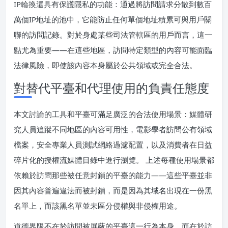
IP輪換還具有保護隱私的功能：通過將訪問請求分散到數百
萬個IP地址的池中，它能防止任何單個地址積累可與用戶關
聯的訪問記錄。對於身處某些司法管轄區的用戶而言，這一
點尤為重要——在這些地區，訪問特定類型的內容可能面臨
法律風險，即使該內容本身屬於公共領域或完全合法。
對替代平臺和代理使用的負責任態度
本文討論的工具和平臺可滿足廣泛的合法使用場景：媒體研
究人員追蹤不同地區的內容可用性，電影學者訪問公有領域
檔案，安全專業人員測試網絡過濾配置，以及消費者在日益
碎片化的授權流媒體目錄中進行瀏覽。 上述每種使用場景都
依賴於訪問那些被任意封鎖的平臺的能力——這些平臺並非
因其內容普遍違法而被封鎖，而是因為其域名出現在一份黑
名單上，而該黑名單並未區分侵權與非侵權用途。
道德界限不在於訪問被屏蔽的平臺這一行為本身，而在於訪