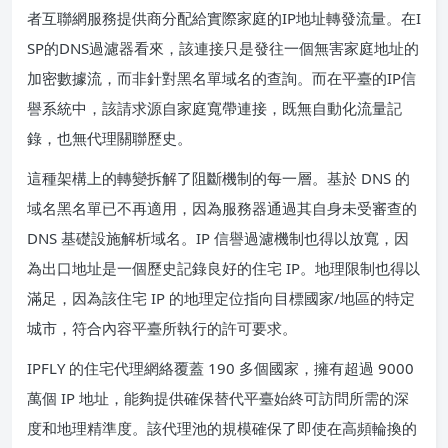
者互聯網服務提供商分配給實際家庭的IP地址轉發流量。在I
SP的DNS過濾器看來，該連接只是發往一個無害家庭地址的
加密數據流，而非針對黑名單域名的查詢。而在平臺的IP信
譽系統中，該請求源自家庭寬帶連接，既無自動化流量記
錄，也無代理關聯歷史。
這種架構上的轉變拆解了阻斷機制的每一層。基於 DNS 的
域名黑名單已不再適用，因為服務器通過其自身未受審查的
DNS 基礎設施解析域名。IP 信譽過濾機制也得以放寬，因
為出口地址是一個歷史記錄良好的住宅 IP。地理限制也得以
滿足，因為該住宅 IP 的地理定位指向目標國家/地區的特定
城市，符合內容平臺所執行的許可要求。
IPFLY 的住宅代理網絡覆蓋 190 多個國家，擁有超過 9000
萬個 IP 地址，能夠提供確保替代平臺始終可訪問所需的深
度和地理精準度。該代理池的規模確保了即使在高頻輪換的