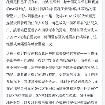
種穩定性已不復存在。 域名被查封、數十個司法管轄區實施
的ISP級封鎖，以及任何高知名度種子索引網站都面臨的運
營壓力，這些因素疊加在一起，使得YTS MX對於依賴穩定
媒體資源發現的任何人來說，都已成為一個不可靠的訪問入
口。該網站已歷經多次頂級域名的更迭，最近甚至完全失去
了其.mx域名註冊資格，轉而遷移至其他國家代碼域名，這
種模式每隔幾年就會重複一次。
這種不穩定性促使數百萬用戶開始尋找替代方案——不僅僅
是那些在不同網址下複製 YTS 界面的鏡像站點，而是真正截
然不同的平臺，這些平臺不僅提供同等或更優質的內容發現
功能，還具備更穩定的運行時間、更豐富的片庫，而且在許
多情況下，其運營模式完全合法。 挑戰不在於選擇匱乏，而
在於那些最可靠的替代方案同樣面臨著當初迫使用戶遠離YT
S MX的訪問障礙：ISP強制實施的域名黑名單、DNS操縱、
地理限制，以及針對來自數據中心或被標記代理範圍的流量