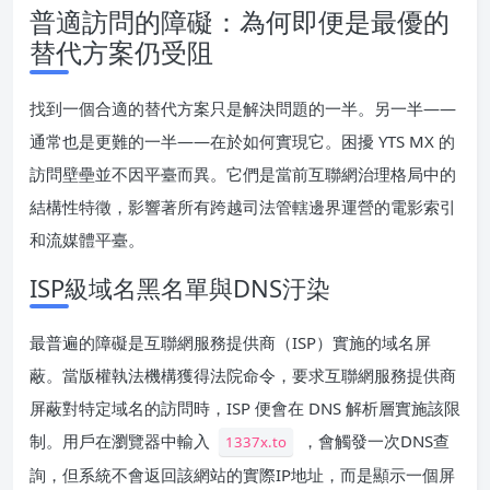
普適訪問的障礙：為何即便是最優的
替代方案仍受阻
找到一個合適的替代方案只是解決問題的一半。另一半——
通常也是更難的一半——在於如何實現它。困擾 YTS MX 的
訪問壁壘並不因平臺而異。它們是當前互聯網治理格局中的
結構性特徵，影響著所有跨越司法管轄邊界運營的電影索引
和流媒體平臺。
ISP級域名黑名單與DNS汙染
最普遍的障礙是互聯網服務提供商（ISP）實施的域名屏
蔽。當版權執法機構獲得法院命令，要求互聯網服務提供商
屏蔽對特定域名的訪問時，ISP 便會在 DNS 解析層實施該限
制。用戶在瀏覽器中輸入
，會觸發一次DNS查
1337x.to
詢，但系統不會返回該網站的實際IP地址，而是顯示一個屏