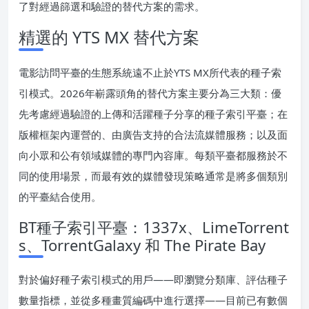
了對經過篩選和驗證的替代方案的需求。
精選的 YTS MX 替代方案
電影訪問平臺的生態系統遠不止於YTS MX所代表的種子索
引模式。2026年嶄露頭角的替代方案主要分為三大類：優
先考慮經過驗證的上傳和活躍種子分享的種子索引平臺；在
版權框架內運營的、由廣告支持的合法流媒體服務；以及面
向小眾和公有領域媒體的專門內容庫。每類平臺都服務於不
同的使用場景，而最有效的媒體發現策略通常是將多個類別
的平臺結合使用。
BT種子索引平臺：1337x、LimeTorrent
s、TorrentGalaxy 和 The Pirate Bay
對於偏好種子索引模式的用戶——即瀏覽分類庫、評估種子
數量指標，並從多種畫質編碼中進行選擇——目前已有數個