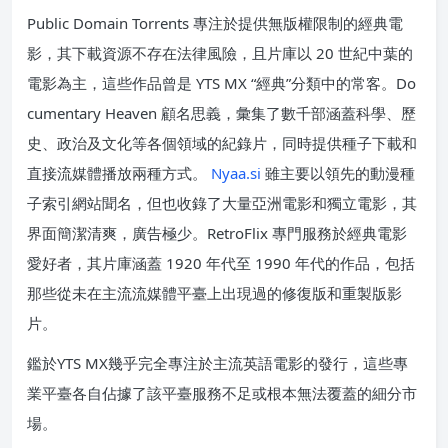
Public Domain Torrents 專注於提供無版權限制的經典電
影，其下載資源不存在法律風險，且片庫以 20 世紀中葉的
電影為主，這些作品曾是 YTS MX “經典”分類中的常客。Do
cumentary Heaven 顧名思義，彙集了數千部涵蓋科學、歷
史、政治及文化等各個領域的紀錄片，同時提供種子下載和
直接流媒體播放兩種方式。
Nyaa.si
雖主要以領先的動漫種
子索引網站聞名，但也收錄了大量亞洲電影和獨立電影，其
界面簡潔清爽，廣告極少。RetroFlix 專門服務於經典電影
愛好者，其片庫涵蓋 1920 年代至 1990 年代的作品，包括
那些從未在主流流媒體平臺上出現過的修復版和重製版影
片。
鑑於YTS MX幾乎完全專注於主流英語電影的發行，這些專
業平臺各自佔據了該平臺服務不足或根本無法覆蓋的細分市
場。