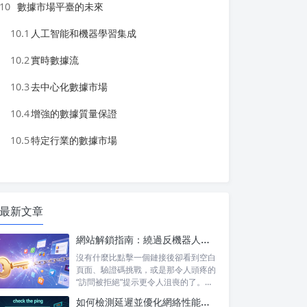
10
數據市場平臺的未來
10.1
人工智能和機器學習集成
10.2
實時數據流
10.3
去中心化數據市場
10.4
增強的數據質量保證
10.5
特定行業的數據市場
最新文章
網站解鎖指南：繞過反機器人系統並訪問被屏蔽的內容
沒有什麼比點擊一個鏈接後卻看到空白
頁面、驗證碼挑戰，或是那令人頭疼的
“訪問被拒絕”提示更令人沮喪的了。無
論你是...
如何檢測延遲並優化網絡性能，以提升遊戲和直播體驗