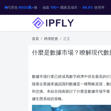
代理池
9000萬+
條 · 涵蓋
190+
國家及城市 ·
99.9%
使用率
首頁
跨境乾貨
正文
什麼是數據市場？瞭解現代數
數據市場行業已經成爲數字經濟中排名最高的行
隨着企業越來越認識到數據是一種戰略資源，數
和交換。本綜合指南探討了什麼是數據市場平臺
據生態系統的策略。