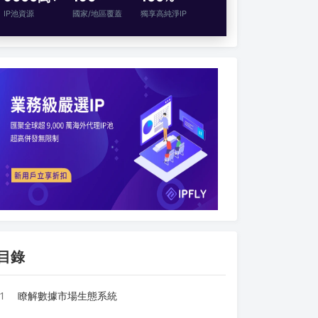
IP池資源
國家/地區覆蓋
獨享高純淨IP
目錄
1
瞭解數據市場生態系統