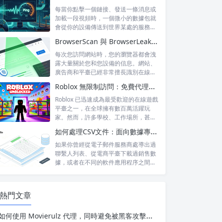
每當你點擊一個鏈接、發送一條消息或
加載一段視頻時，一個微小的數據包就
會從你的設備傳送到世界某處的服務器
——然後...
BrowserScan 與 BrowserLeaks 與 Pixelscan：哪種指紋測試能揭示更多信息？
每次您訪問網站時，您的瀏覽器都會洩
露大量關於您和您設備的信息。網站、
廣告商和平臺已經非常擅長識別在線用
戶——即...
Roblox 無限制訪問：免費代理與住宅代理——哪一種能保障你的安全？
Roblox 已迅速成為最受歡迎的在線遊戲
平臺之一，在全球擁有數百萬活躍玩
家。然而，許多學校、工作場所，甚至
某...
如何處理CSV文件：面向數據專業人員的實用指南
如果你曾經從電子郵件服務商處導出過
聯繫人列表、從電商平臺下載過銷售數
據，或者在不同的軟件應用程序之間轉
移過電子...
熱門文章
如何使用 Movierulz 代理，同時避免被黑客攻擊、追蹤或封鎖