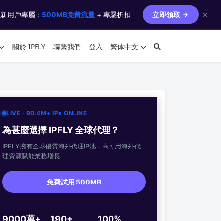
✕
 新用戶專屬：
500MB免費流量
+ 專屬折扣
立即領取
關於 IPFLY
聯繫我們
登入
繁体中文
LIVE · 90.4M+ IPs ONLINE
為甚麼選擇 IPFLY 全球代理？
IPFLY擁有全球優質海外代理IP池，高可用海外代
理資源賦能業務增長
免費試用 500MB
9000萬+
190+
100%