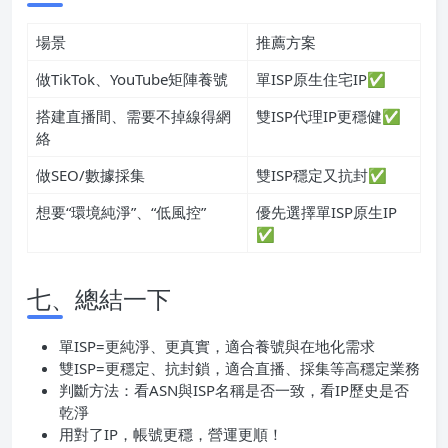
場景
推薦方案
做TikTok、YouTube矩陣養號
單ISP原生住宅IP✅
搭建直播間、需要不掉線得網
雙ISP代理IP更穩健✅
絡
做SEO/數據採集
雙ISP穩定又抗封✅
想要“環境純淨”、“低風控”
優先選擇單ISP原生IP
✅
七、總結一下
單ISP=更純淨、更真實，適合養號與在地化需求
雙ISP=更穩定、抗封鎖，適合直播、採集等高穩定業務
判斷方法：看ASN與ISP名稱是否一致，看IP歷史是否
乾淨
用對了IP，帳號更穩，營運更順！