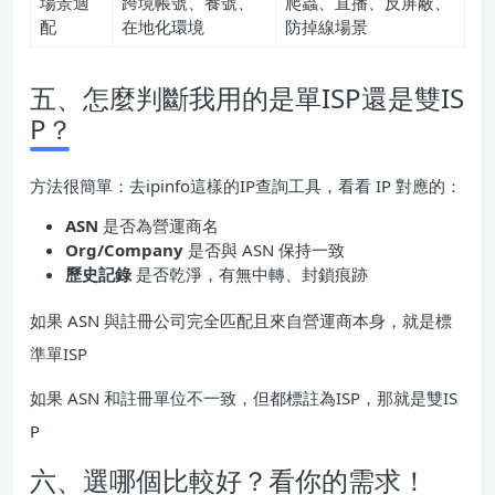
場景適
跨境帳號、養號、
爬蟲、直播、反屏蔽、
配
在地化環境
防掉線場景
五、怎麼判斷我用的是單ISP還是雙IS
P？
方法很簡單：去ipinfo這樣的IP查詢工具，看看 IP 對應的：
ASN
是否為營運商名
Org/Company
是否與 ASN 保持一致
歷史記錄
是否乾淨，有無中轉、封鎖痕跡
如果 ASN 與註冊公司完全匹配且來自營運商本身，就是標
準單ISP
如果 ASN 和註冊單位不一致，但都標註為ISP，那就是雙IS
P
六、選哪個比較好？看你的需求！