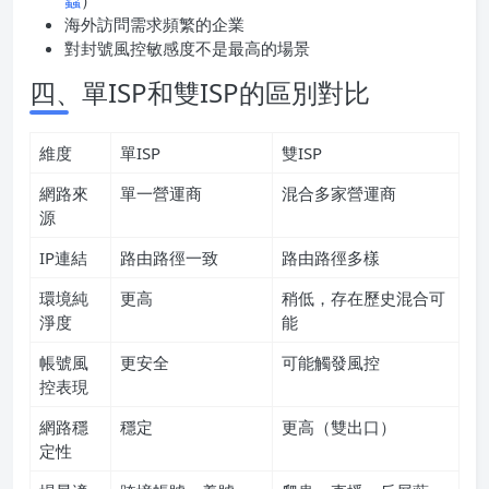
蟲
）
海外訪問需求頻繁的企業
對封號風控敏感度不是最高的場景
四、單ISP和雙ISP的區別對比
維度
單ISP
雙ISP
網路來
單一營運商
混合多家營運商
源
IP連結
路由路徑一致
路由路徑多樣
環境純
更高
稍低，存在歷史混合可
淨度
能
帳號風
更安全
可能觸發風控
控表現
網路穩
穩定
更高（雙出口）
定性