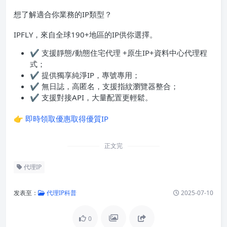
想了解適合你業務的IP類型？
IPFLY，來自全球190+地區的IP供你選擇。
✔ 支援靜態/動態住宅代理 +原生IP+資料中心代理程
式；
✔ 提供獨享純淨IP，專號專用；
✔ 無日誌，高匿名，支援指紋瀏覽器整合；
✔ 支援對接API，大量配置更輕鬆。
👉
即時領取優惠取得優質IP
正文完
代理IP
发表至：
代理IP科普
2025-07-10
0