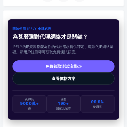
開始使用 IPFLY 全球代理
為甚麼選對代理網絡才是關鍵？
IPFLY的IP資源都能為你的代理需求提供穩定、乾淨的IP網絡基
礎。新用戶註冊即可領取免費測試額度。
免費領取測試流量👉
查看價格方案
代理池
涵蓋
99.9%
9000萬+
190+
使用率
條
國家及城市