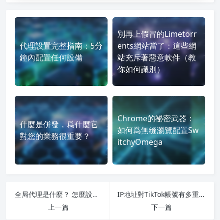
別再上假冒的Limetorr
代理設置完整指南：5分
ents網站當了：這些網
鐘內配置任何設備
站充斥著惡意軟件（教
你如何識別）
Chrome的祕密武器：
什麼是併發，爲什麼它
如何爲無縫瀏覽配置Sw
對您的業務很重要？
itchyOmega
全局代理是什麼？ 怎麼設定windows電腦全局代理
IP地址對TikTok帳號有多重要？ TikTok可以切換IP嗎？
上一篇
下一篇