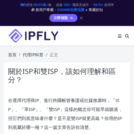
代理池
9000萬+
條 · 涵蓋
190+
國家及城市 ·
99.9%
使用率
🎁 新用戶專屬：
500MB免費流量
+ 專屬折扣
✕
立即領取
首頁
代理IP科普
正文
關於ISP和雙ISP，該如何理解和區
分？
在選擇代理商IP、進行跨國帳號養護或社媒推廣時，「IS
P」、「單ISP」、「雙ISP」這樣的概念你可能早就聽過，
但它們到底意味著什麼？是不是雙ISP就更高級？你用的IP
到底屬於哪一種？這一篇文章告訴你清楚。