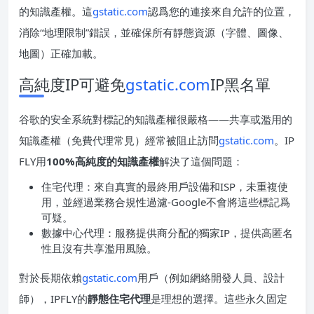
的知識產權。這
gstatic.com
認爲您的連接來自允許的位置，
消除“地理限制”錯誤，並確保所有靜態資源（字體、圖像、
地圖）正確加載。
高純度IP可避免
gstatic.com
IP黑名單
谷歌的安全系統對標記的知識產權很嚴格——共享或濫用的
知識產權（免費代理常見）經常被阻止訪問
gstatic.com
。IP
FLY用
100%高純度的知識產權
解決了這個問題：
住宅代理：來自真實的最終用戶設備和ISP，未重複使
用，並經過業務合規性過濾-Google不會將這些標記爲
可疑。
數據中心代理：服務提供商分配的獨家IP，提供高匿名
性且沒有共享濫用風險。
對於長期依賴
gstatic.com
用戶（例如網絡開發人員、設計
師），IPFLY的
靜態住宅代理
是理想的選擇。這些永久固定