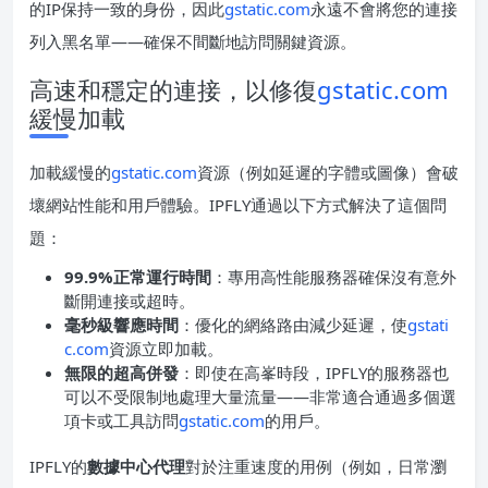
的IP保持一致的身份，因此
gstatic.com
永遠不會將您的連接
列入黑名單——確保不間斷地訪問關鍵資源。
高速和穩定的連接，以修復
gstatic.com
緩慢加載
加載緩慢的
gstatic.com
資源（例如延遲的字體或圖像）會破
壞網站性能和用戶體驗。IPFLY通過以下方式解決了這個問
題：
99.9%正常運行時間
：專用高性能服務器確保沒有意外
斷開連接或超時。
毫秒級響應時間
：優化的網絡路由減少延遲，使
gstati
c.com
資源立即加載。
無限的超高併發
：即使在高峯時段，IPFLY的服務器也
可以不受限制地處理大量流量——非常適合通過多個選
項卡或工具訪問
gstatic.com
的用戶。
IPFLY的
數據中心代理
對於注重速度的用例（例如，日常瀏