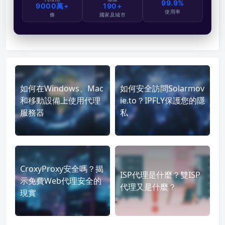
99.9%
9000萬+
190+
使用率
條
國家及城市
如何在Windows、Mac
如何安全訪問Solarmov
和移動設備上使用代理
ie.to？IPFLY保護您的隱
服務器
私
CroxyProxy安全嗎？揭
ISP代理是什麼？雙ISP
示免費Web代理安全的
代理又是什麼？
現實