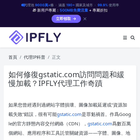
代理池
9000萬+
條 · 涵蓋
190+
國家及城市 ·
99.9%
使用率
🎁 新用戶專屬：
500MB免費流量
+ 專屬折扣
✕
立即領取
首頁
代理IP科普
正文
如何修復gstatic.com訪問問題和緩
慢加載？IPFLY代理工作奇蹟
如果您曾經遇到過網站字體損壞、圖像加載延遲或“資源加
載失敗”錯誤，很有可能
gstatic.com
是罪魁禍首。作爲Goog
le的官方靜態內容交付網絡（CDN），
gstatic.com
爲數百萬
個網站、應用程序和工具託管關鍵資源——字體、圖像、地