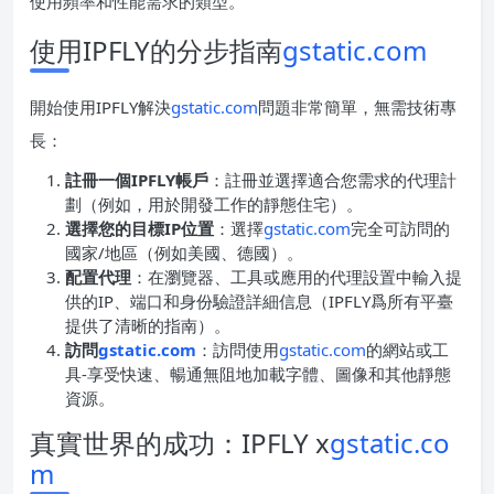
使用頻率和性能需求的類型。
使用IPFLY的分步指南
gstatic.com
開始使用IPFLY解決
gstatic.com
問題非常簡單，無需技術專
長：
註冊一個IPFLY帳戶
：註冊並選擇適合您需求的代理計
劃（例如，用於開發工作的靜態住宅）。
選擇您的目標IP位置
：選擇
gstatic.com
完全可訪問的
國家/地區（例如美國、德國）。
配置代理
：在瀏覽器、工具或應用的代理設置中輸入提
供的IP、端口和身份驗證詳細信息（IPFLY爲所有平臺
提供了清晰的指南）。
訪問
gstatic.com
：訪問使用
gstatic.com
的網站或工
具-享受快速、暢通無阻地加載字體、圖像和其他靜態
資源。
真實世界的成功：IPFLY x
gstatic.co
m