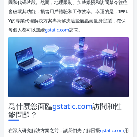
圖和代碼片段。然而，地理限制、加載緩慢和訪問禁令往往
會破壞其功能，損害用戶體驗和工作效率。幸運的是，
IPFL
Y
的專業代理解決方案專爲解決這些痛點而量身定製，確保
每個人都可以無縫
gstatic.com
訪問。
爲什麼您面臨
gstatic.com
訪問和性
能問題？
在深入研究解決方案之前，讓我們先了解困擾
gstatic.com
用