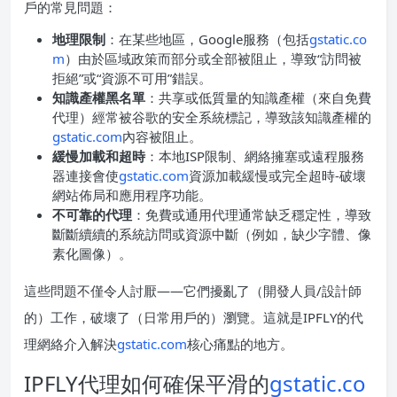
戶的常見問題：
地理限制
：在某些地區，Google服務（包括
gstatic.co
m
）由於區域政策而部分或全部被阻止，導致“訪問被
拒絕”或“資源不可用”錯誤。
知識產權黑名單
：共享或低質量的知識產權（來自免費
代理）經常被谷歌的安全系統標記，導致該知識產權的
gstatic.com
內容被阻止。
緩慢加載和超時
：本地ISP限制、網絡擁塞或遠程服務
器連接會使
gstatic.com
資源加載緩慢或完全超時-破壞
網站佈局和應用程序功能。
不可靠的代理
：免費或通用代理通常缺乏穩定性，導致
斷斷續續的系統訪問或資源中斷（例如，缺少字體、像
素化圖像）。
這些問題不僅令人討厭——它們擾亂了（開發人員/設計師
的）工作，破壞了（日常用戶的）瀏覽。這就是IPFLY的代
理網絡介入解決
gstatic.com
核心痛點的地方。
IPFLY代理如何確保平滑的
gstatic.co