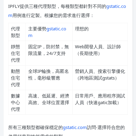
IPFLY提供三種代理類型，每種類型都針對不同的
gstatic.co
m
用例進行定製。根據您的需求進行選擇：
代理
主要優勢
gstatic.co
理想的
類型
m
靜態
固定IP，防封禁，無
Web開發人員、設計師
住宅
限流量，24/7支持
（長期使用）
代理
動態
全球IP輪換，高匿名
營銷人員、搜索引擎優化
住宅
性，毫秒級響應
（跨地區測試gstats）
代理
數據
高速、低延遲、經濟
日常用戶、應用程序測試
中心
高效、全球位置選擇
人員（快速gatic加載）
代理
所有三種類型都確保穩定的
gstatic.com
訪問-選擇符合您的