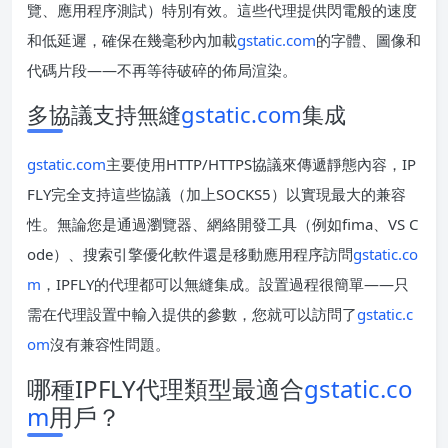
覽、應用程序測試）特別有效。這些代理提供閃電般的速度
和低延遲，確保在幾毫秒內加載
gstatic.com
的字體、圖像和
代碼片段——不再等待破碎的佈局渲染。
多協議支持無縫
gstatic.com
集成
gstatic.com
主要使用HTTP/HTTPS協議來傳遞靜態內容，IP
FLY完全支持這些協議（加上SOCKS5）以實現最大的兼容
性。無論您是通過瀏覽器、網絡開發工具（例如fima、VS C
ode）、搜索引擎優化軟件還是移動應用程序訪問
gstatic.co
m
，IPFLY的代理都可以無縫集成。設置過程很簡單——只
需在代理設置中輸入提供的參數，您就可以訪問了
gstatic.c
om
沒有兼容性問題。
哪種IPFLY代理類型最適合
gstatic.co
m
用戶？