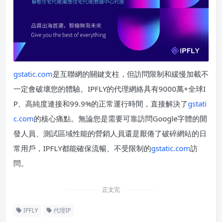
gstatic.com
是互聯網的關鍵支柱，但訪問限制和緩慢加載不
一定會破壞您的體驗。IPFLY的代理網絡具有9000萬+全球I
P、高純度連接和99.9%的正常運行時間，直接解決了
gstati
c.com
的核心痛點。無論您是需要可靠訪問Google字體的開
發人員、測試區域性能的營銷人員還是厭倦了破碎網站的日
常用戶，IPFLY都能確保流暢、不受限制的
gstatic.com
訪
問。
正文完
IPFLY
代理IP