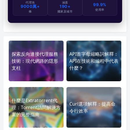
代理池
涵蓋
99.9%
9000萬+
190+
使用率
條
國家及城市
探索反向連接代理服務
API首字母縮略詞解釋：
技術：現代網路的隱形
API在技術和編程中代表
支柱
什麼？
什麼是Extratorrent代
Curl選項解釋：提高命
理：Torrent訪問解決方
令行效率
案的完整指南