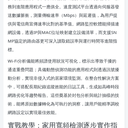
務到進階應用程式一應俱全。速度測試平台透過向伺服器發
送數據脈衝，測量傳輸速率（Mbps）與延遲值，為用戶提
供與電信商宣傳速率比對的基準值。網路監控軟體能掃描連
網設備，透過IP與MAC位址映射建立設備清單，而支援SN
MP協定的路由器更可深入讀取錯誤率與運行時間等進階指
標。
Wi-Fi分析儀能將頻譜使用狀況可視化，標示出導致干擾的
通道重疊問題；具備動態偵測功能的應用程式則透過訊號擾
動分析，實現非侵入式的居家環境監測。在整合性解決方案
中，可搭配長期紀錄追蹤效能的日誌工具，生成如高峰時段
網路劣化等趨勢報告。這些奠基於封包分析與統計抽樣的技
術，能將原始數據轉化為可執行的洞察，讓用戶能精準調校
網路設定以實現最佳效能。
實戰教學：家用寬頻檢測逐步實作指