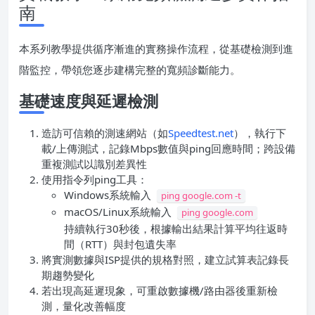
南
本系列教學提供循序漸進的實務操作流程，從基礎檢測到進
階監控，帶領您逐步建構完整的寬頻診斷能力。
基礎速度與延遲檢測
造訪可信賴的測速網站（如
Speedtest.net
），執行下
載/上傳測試，記錄Mbps數值與ping回應時間；跨設備
重複測試以識別差異性
使用指令列ping工具：
Windows系統輸入
ping google.com -t
macOS/Linux系統輸入
ping google.com
持續執行30秒後，根據輸出結果計算平均往返時
間（RTT）與封包遺失率
將實測數據與ISP提供的規格對照，建立試算表記錄長
期趨勢變化
若出現高延遲現象，可重啟數據機/路由器後重新檢
測，量化改善幅度