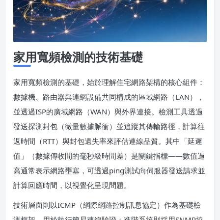
家用寬頻檢測的技術基礎
家用寬頻檢測的基礎，始於理解住宅網路架構的核心組件：
數據機、路由器與連網設備共同構成的區域網路（LAN），
並透過ISP的廣域網路（WAN）與外界連接。檢測工具透過
發送探測封包（微量數據脈衝）並追蹤其傳輸路徑，計算往
返時間（RTT）與封包遺失率來評估連線品質。其中「延遲
值」（數據傳收間的毫秒級時間差）是關鍵指標——數值過
高通常表示網路壅塞，可透過ping測試向伺服器發送請求並
計算回應時間，以視覺化呈現問題。
技術層面則以ICMP（網際網路控制訊息協定）作為基礎檢
測框架，用於執行簡易連線驗證；進階系統則採用SNMP協