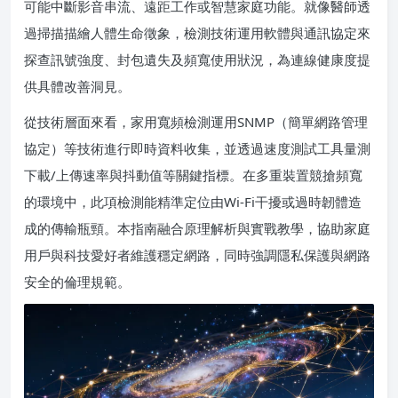
可能中斷影音串流、遠距工作或智慧家庭功能。就像醫師透
過掃描描繪人體生命徵象，檢測技術運用軟體與通訊協定來
探查訊號強度、封包遺失及頻寬使用狀況，為連線健康度提
供具體改善洞見。
從技術層面來看，家用寬頻檢測運用SNMP（簡單網路管理
協定）等技術進行即時資料收集，並透過速度測試工具量測
下載/上傳速率與抖動值等關鍵指標。在多重裝置競搶頻寬
的環境中，此項檢測能精準定位由Wi-Fi干擾或過時韌體造
成的傳輸瓶頸。本指南融合原理解析與實戰教學，協助家庭
用戶與科技愛好者維護穩定網路，同時強調隱私保護與網路
安全的倫理規範。