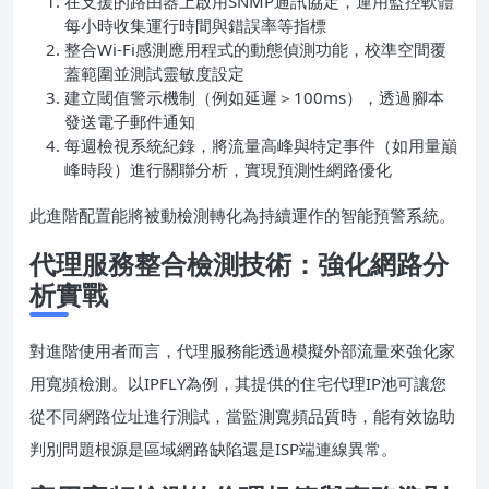
在支援的路由器上啟用SNMP通訊協定，運用監控軟體
每小時收集運行時間與錯誤率等指標
整合Wi-Fi感測應用程式的動態偵測功能，校準空間覆
蓋範圍並測試靈敏度設定
建立閾值警示機制（例如延遲＞100ms），透過腳本
發送電子郵件通知
每週檢視系統紀錄，將流量高峰與特定事件（如用量巔
峰時段）進行關聯分析，實現預測性網路優化
此進階配置能將被動檢測轉化為持續運作的智能預警系統。
代理服務整合檢測技術：強化網路分
析實戰
對進階使用者而言，代理服務能透過模擬外部流量來強化家
用寬頻檢測。以IPFLY為例，其提供的住宅代理IP池可讓您
從不同網路位址進行測試，當監測寬頻品質時，能有效協助
判別問題根源是區域網路缺陷還是ISP端連線異常。