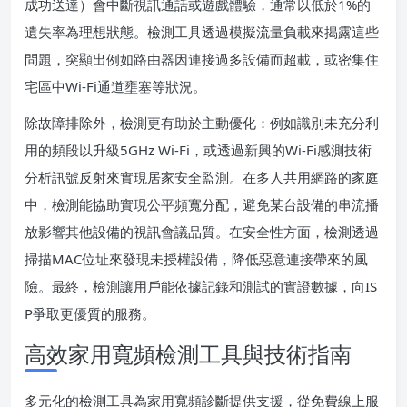
成功送達）會中斷視訊通話或遊戲體驗，通常以低於1%的
遺失率為理想狀態。檢測工具透過模擬流量負載來揭露這些
問題，突顯出例如路由器因連接過多設備而超載，或密集住
宅區中Wi-Fi通道壅塞等狀況。
除故障排除外，檢測更有助於主動優化：例如識別未充分利
用的頻段以升級5GHz Wi-Fi，或透過新興的Wi-Fi感測技術
分析訊號反射來實現居家安全監測。在多人共用網路的家庭
中，檢測能協助實現公平頻寬分配，避免某台設備的串流播
放影響其他設備的視訊會議品質。在安全性方面，檢測透過
掃描MAC位址來發現未授權設備，降低惡意連接帶來的風
險。最終，檢測讓用戶能依據記錄和測試的實證數據，向IS
P爭取更優質的服務。
高效家用寬頻檢測工具與技術指南
多元化的檢測工具為家用寬頻診斷提供支援，從免費線上服