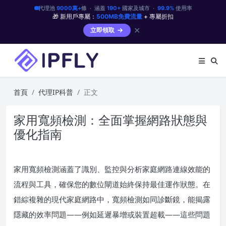
代理池
9000萬+
條 · 涵蓋
190+
國家及城市 ·
99.9%
使用率
🎁 新用戶專屬：
500MB免費流量
+ 專屬折扣
✕
立即領取
首頁
代理IP科普
正文
家用寬頻檢測：全面掌握網路狀態與
優化指南
家用寬頻檢測涵蓋了識別、監控與分析家庭網路連線效能的
流程與工具，確保您的數位閘道始終保持最佳運作狀態。在
錯綜複雜的現代家庭網路中，寬頻檢測如同診斷鏡，能揭露
隱藏的效率問題——例如延遲暴增或裝置超載——這些問題